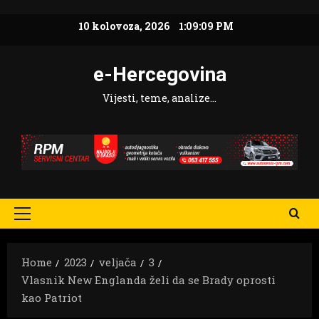
Skip
10 kolovoza, 2026
1:09:10 PM
to
content
e-Hercegovina
Vijesti, teme, analize…
Primary
Menu
Home
2023
veljača
3
Vlasnik New Englanda želi da se Brady oprosti
kao Patriot