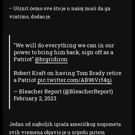
– Učinit ćemo sve što je u našoj moći da ga
vratimo, dodao je.
"We will do everything we can in our
power to bring him back, sign off as a
Patriot"
@brgridiron
Robert Kraft on having Tom Brady retire
a Patriot
pic.twitter.com/AB96Vrf4qi
— Bleacher Report (@BleacherReport)
February 2, 2023
Jedan od najboljih igrača američkog nogometa
svih vremena objavio je u srijedu putem