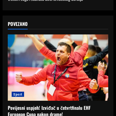
t
n
a
POVEZANO
v
i
g
a
t
i
Sport
o
Povijesni uspjeh! Izviđač u četvrtfinalu EHF
n
European Cupa nakon drame!