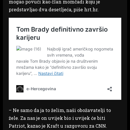
mogao povući kao član momčadi koju je
predstavljao dva desetljeća, piše hrt.hr.
– Ne samo da ja to želim, naši obožavatelji to
žele. Za nas je on uvijek bio i uvijek će biti
Patriot, kazao je Kraft u razgovoru za CNN.