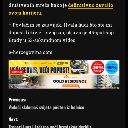
društvenih mreža kako je
definitivno završio
svoju karijeru.
– Povlačim se zauvijek. Hvala ljudi što ste mi
dopustili živjeti svoj san, objavio je 45-godišnji
Brady u 53-sekundnom videu.
e-hercegovina.com
P
Previous:
o
Vodeći slalomaš svijeta pušten iz bolnice
s
Next:
Treneri Juga i Jadrana uoči hrvatskog derbija