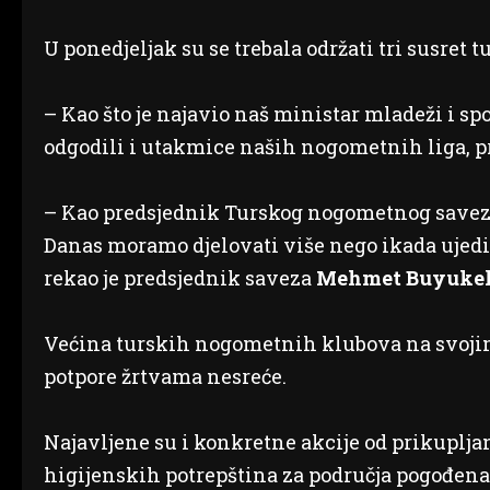
U ponedjeljak su se trebala održati tri susret 
– Kao što je najavio naš ministar mladeži i sp
odgodili i utakmice naših nogometnih liga, p
– Kao predsjednik Turskog nogometnog saveza,
Danas moramo djelovati više nego ikada ujedin
rekao je predsjednik saveza
Mehmet Buyuke
Većina turskih nogometnih klubova na svojim
potpore žrtvama nesreće.
Najavljene su i konkretne akcije od prikupljan
higijenskih potrepština za područja pogođena