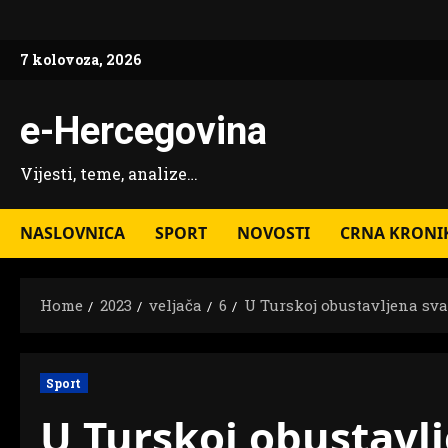
Skip
to
7 kolovoza, 2026
content
e-Hercegovina
Vijesti, teme, analize…
NASLOVNICA
SPORT
NOVOSTI
CRNA KRONI
Home
2023
veljača
6
U Turskoj obustavljena sva
Sport
U Turskoj obustavl