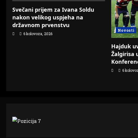
Svečani prijem za Ivana Soldu
nakon velikog uspjeha na
državnom prvenstvu
Novosti
6 kolovoza, 2026
Hajduk uvj
Žalgirisa 
Konferenc
6 kolovo