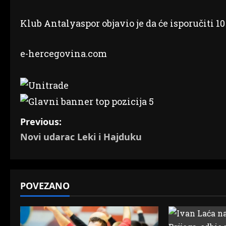
Klub Antalyaspor objavio je da će isporučiti 1
e-hercegovina.com
P
Previous:
Novi udarac Leki i Hajduku
o
s
t
POVEZANO
n