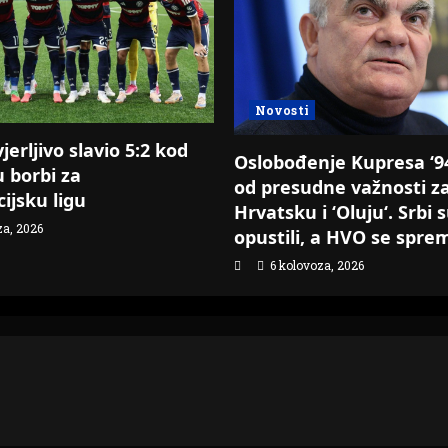
Novosti
erljivo slavio 5:2 kod
Oslobođenje Kupresa ‘94.
u borbi za
od presudne važnosti z
ijsku ligu
Hrvatsku i ‘Oluju‘. Srbi 
za, 2026
opustili, a HVO se spre
6 kolovoza, 2026