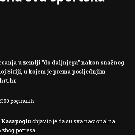
ecanja u zemlji “do daljnjega” nakon snažnog
oj Siriji, u kojem je prema posljednjim
hrt.hr.
 2300 poginulih
Kasapoglu
objavio je da su sva nacionalna
 zbog potresa.