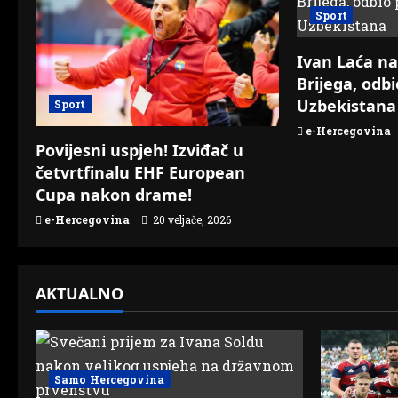
a
Sport
v
Ivan Laća na
i
Brijega, odb
Uzbekistana
Sport
g
e-Hercegovina
a
Povijesni uspjeh! Izviđač u
četvrtfinalu EHF European
t
Cupa nakon drame!
e-Hercegovina
20 veljače, 2026
i
o
AKTUALNO
n
Samo Hercegovina