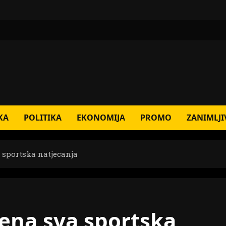
KA
POLITIKA
EKONOMIJA
PROMO
ZANIMLJI
 sportska natjecanja
jena sva sportska