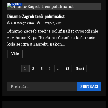
Chelsea
Sport
gostuje
kod
Borussije
Dinamo-Zagreb treći polufinalist
e-Hercegovina
15 veljače, 2023
Dinamo-Zagreb treći je polufinalist ovogodišnje
završnice Kupa “Krešimir Ćosić” za košarkaše
koja se igra u Zagrebu nakon...
Read
Više
more
about
Dinamo-
Brojevi
Zagreb
1
2
3
4
…
13
Next
treći
polufinalist
stranica
Pretraži:
objava