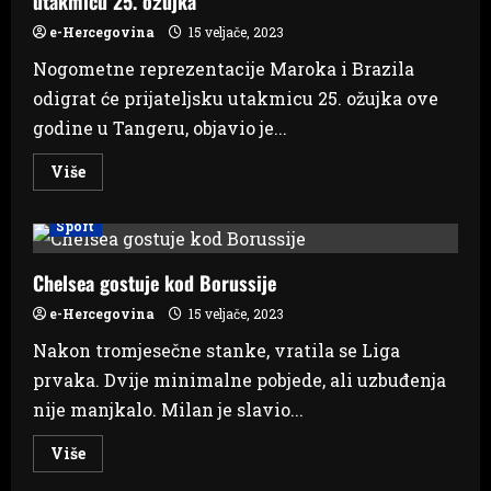
utakmicu 25. ožujka
e-Hercegovina
15 veljače, 2023
Nogometne reprezentacije Maroka i Brazila
odigrat će prijateljsku utakmicu 25. ožujka ove
godine u Tangeru, objavio je...
Read
Više
more
about
Hrvatski
Sport
suparnici
sa
SP-
a
Chelsea gostuje kod Borussije
odigrat
će
e-Hercegovina
15 veljače, 2023
prijateljsku
utakmicu
Nakon tromjesečne stanke, vratila se Liga
25.
ožujka
prvaka. Dvije minimalne pobjede, ali uzbuđenja
nije manjkalo. Milan je slavio...
Read
Više
more
about