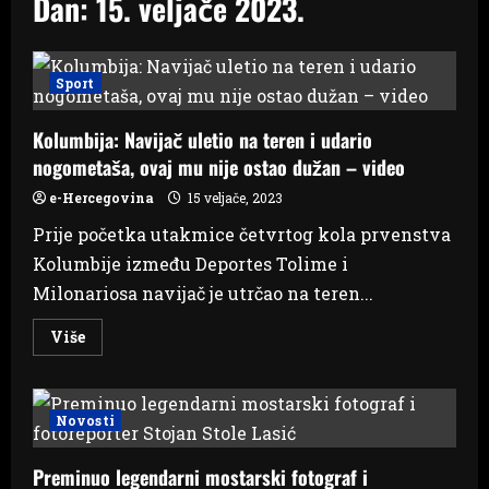
Dan:
15. veljače 2023.
Sport
Kolumbija: Navijač uletio na teren i udario
nogometaša, ovaj mu nije ostao dužan – video
e-Hercegovina
15 veljače, 2023
Prije početka utakmice četvrtog kola prvenstva
Kolumbije između Deportes Tolime i
Milonariosa navijač je utrčao na teren...
Read
Više
more
about
Kolumbija:
Navijač
uletio
Novosti
na
teren
i
Preminuo legendarni mostarski fotograf i
udario
nogometaša,