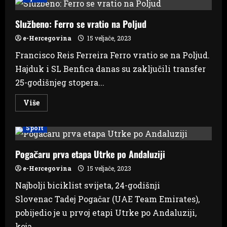
član
Posušja
Marko
Hanuljak
Službeno: Ferro se vratio na Poljud
novo
pojačanje
e-Hercegovina
15 veljače, 2023
Lokomotive
Francisco Reis Ferreira Ferro vratio se na Poljud.
Hajduk i SL Benfica danas su zaključili transfer
25-godišnjeg stopera...
Read
Više
more
about
Službeno:
Sport
Ferro
se
vratio
na
Pogačaru prva etapa Utrke po Andaluziji
Poljud
e-Hercegovina
15 veljače, 2023
Najbolji biciklist svijeta, 24-godišnji
Slovenac Tadej Pogačar (UAE Team Emirates),
pobijedio je u prvoj etapi Utrke po Andaluziji,
koja...