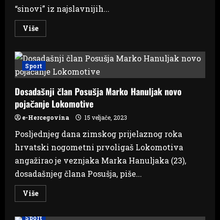
“sinovi” iz najslavnijih...
Read
Više
more
about
Jedan
i
neponovljivi
Sport
–
Hrvatska
se
Dosadašnji član Posušja Marko Hanuljak novo
u
suzama
pojačanje Lokomotive
oprostila
od
Ćire
e-Hercegovina
15 veljače, 2023
Posljednjeg dana zimskog prijelaznog roka
hrvatski nogometni prvoligaš Lokomotiva
angažirao je veznjaka Marka Hanuljaka (23),
dosadašnjeg člana Posušja, piše...
Read
Više
more
about
Dosadašnji
Sport