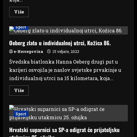
Read
Više
more
about
Pogačaru
Sport
prva
etapa
Utrke
po
Oeberg zlato u individualnoj utrci, Kožica 86.
Andaluziji
e-Hercegovina
15 veljače, 2023
Švedska biatlonka Hanna Oeberg drugi put u
karijeri osvojila je naslov svjetske prvakinje u
individualnoj utrci na 15 kilometara, koja...
Read
Više
more
about
Oeberg
zlato
u
Sport
individualnoj
utrci,
Kožica
Hrvatski suparnici sa SP-a odigrat će prijateljsku
86.