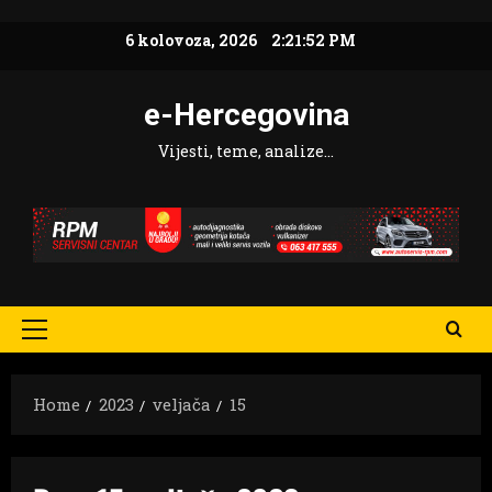
Skip
6 kolovoza, 2026
2:21:54 PM
to
content
e-Hercegovina
Vijesti, teme, analize…
Primary
Menu
Home
2023
veljača
15