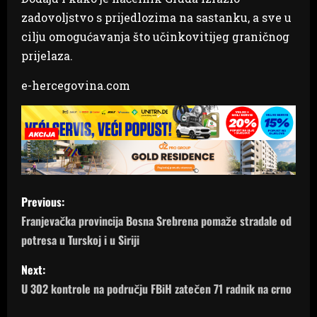
zadovoljstvo s prijedlozima na sastanku, a sve u
cilju omogućavanja što učinkovitijeg graničnog
prijelaza.
e-hercegovina.com
P
Previous:
o
Franjevačka provincija Bosna Srebrena pomaže stradale od
potresa u Turskoj i u Siriji
s
Next:
t
U 302 kontrole na području FBiH zatečen 71 radnik na crno
n