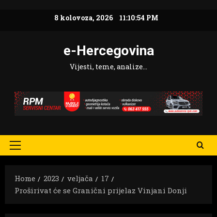
Skip
8 kolovoza, 2026
11:10:56 PM
to
content
e-Hercegovina
Vijesti, teme, analize…
Primary
Menu
Home
2023
veljača
17
Proširivat će se Granični prijelaz Vinjani Donji