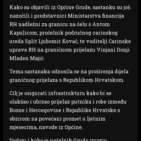
Kako su objavili iz Općine Grude, sastanku su još
nazočili i predstavnici Ministarstva financija
RH nadležni za granicu na čelu s Antom
Kapulicom, pročelnik područnog carinskog
ureda Split Ljubomir Kovač, te voditelji Carinske
uprave RH na graničnom prijelazu Vinjani Donji
Mladen Majić.
Tema sastanaka odnosila se na proširenja dijela
graničnog prijelaza s Republikom Hrvatskom.
Cilj je osigurati infrastrukturu kako bi se
olakšao i ubrzao prijelaz putnika i robe između
Bosne i Hercegovine i Republike Hrvatske s
obzirom na povećani promet u ljetnim
mjesecima, navode iz Općine.
Dodaju i kako je načelnik Gruda izrazio