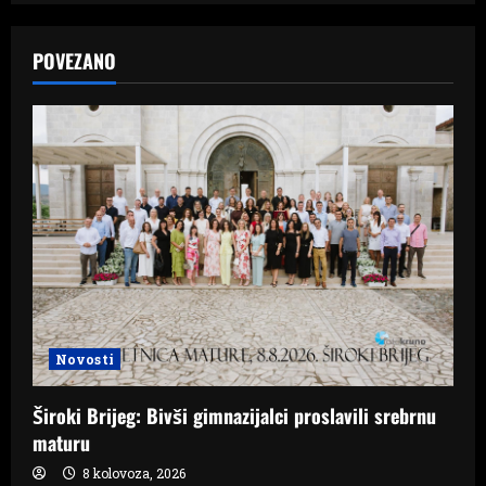
a
POVEZANO
v
i
g
a
t
i
o
Novosti
n
Široki Brijeg: Bivši gimnazijalci proslavili srebrnu
maturu
8 kolovoza, 2026