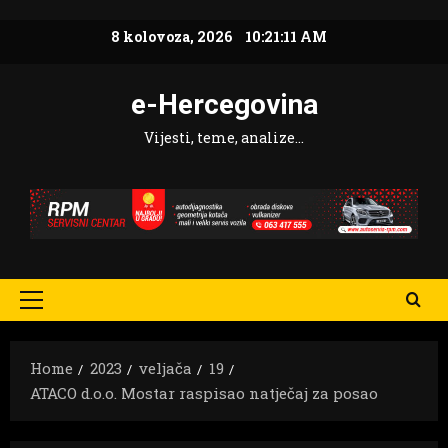
Skip
8 kolovoza, 2026
10:21:13 AM
to
content
e-Hercegovina
Vijesti, teme, analize…
Primary
Menu
Home
2023
veljača
19
ATACO d.o.o. Mostar raspisao natječaj za posao