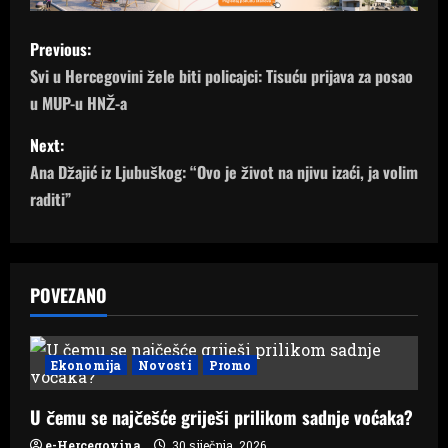
P
Previous:
o
Svi u Hercegovini žele biti policajci: Tisuću prijava za posao
u MUP-u HNŽ-a
s
Next:
t
Ana Džajić iz Ljubuškog: “Ovo je život na njivu izaći, ja volim
n
raditi”
a
v
POVEZANO
i
g
Ekonomija
Novosti
Promo
a
U čemu se najčešće griješi prilikom sadnje voćaka?
e-Hercegovina
30 siječnja, 2026