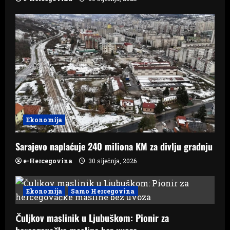
t
i
o
n
Ekonomija
Sarajevo naplaćuje 240 miliona KM za divlju gradnju
e-Hercegovina
30 siječnja, 2026
Ekonomija
Samo Hercegovina
Čuljkov maslinik u Ljubuškom: Pionir za