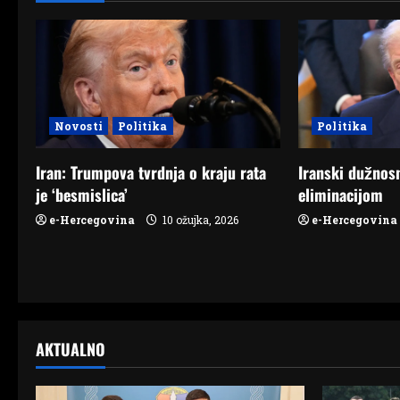
a
v
i
Novosti
Politika
Politika
g
Iran: Trumpova tvrdnja o kraju rata
Iranski dužnosn
a
je ‘besmislica’
eliminacijom
t
e-Hercegovina
10 ožujka, 2026
e-Hercegovina
i
o
n
AKTUALNO