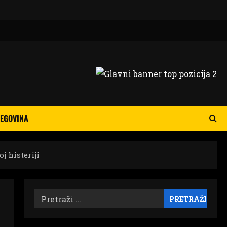
EGOVINA
j histeriji
Pretraži: