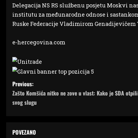
Delegacija NS RS službenu posjetu Moskvi n
institutu za međunarodne odnose i sastanko
Ruske Federacije Vladimirom Genadijevičem T
e-hercegovina.com
P
Previous:
Zašto Komšića nitko ne zove u vlast: Kako je SDA otpili
o
svog slugu
s
t
POVEZANO
n