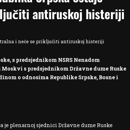
jučiti antiruskoj histeriji
rpske, s predsjednikom NSRS Nenadom
 u Moskvi s predsjednikom Državne dume Ruske
inom o odnosima Republike Srpske, Bosne i
a je plenarnoj sjednici Državne dume Ruske