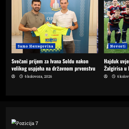
Novosti
Samo Hercegovina
Hajduk uvje
Svečani prijem za Ivana Soldu nakon
Žalgirisa u
velikog uspjeha na državnom prvenstvu
6 kolov
6 kolovoza, 2026