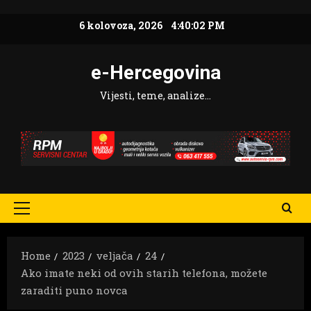
Skip
6 kolovoza, 2026
4:40:03 PM
to
content
e-Hercegovina
Vijesti, teme, analize…
Primary
Menu
Home
2023
veljača
24
Ako imate neki od ovih starih telefona, možete
zaraditi puno novca