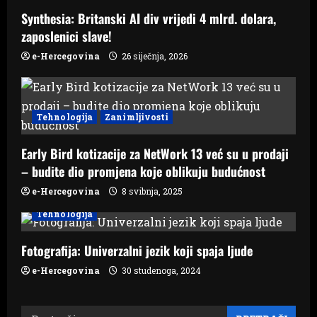
a
Synthesia: Britanski AI div vrijedi 4 mlrd. dolara,
zaposlenici slave!
t
e-Hercegovina
26 siječnja, 2026
i
o
Tehnologija
Zanimljivosti
n
Early Bird kotizacije za NetWork 13 već su u prodaji
– budite dio promjena koje oblikuju budućnost
e-Hercegovina
8 svibnja, 2025
Tehnologija
Fotografija: Univerzalni jezik koji spaja ljude
e-Hercegovina
30 studenoga, 2024
Pretraži: