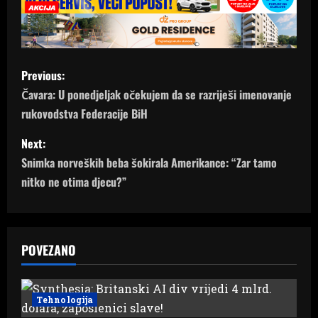
P
Previous:
o
Čavara: U ponedjeljak očekujem da se razriješi imenovanje
rukovodstva Federacije BiH
s
Next:
t
Snimka norveških beba šokirala Amerikance: “Zar tamo
n
nitko ne otima djecu?”
a
v
POVEZANO
i
g
Tehnologija