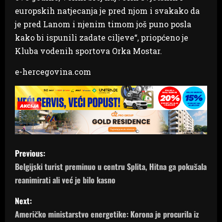
europskih natjecanja je pred njom i svakako da
je pred Lanom i njenim timom još puno posla
kako bi ispunili zadate ciljeve“, priopćeno je
Kluba vodenih sportova Orka Mostar.
e-hercegovina.com
P
Previous:
o
Belgijski turist preminuo u centru Splita, Hitna ga pokušala
reanimirati ali već je bilo kasno
s
Next:
t
Američko ministarstvo energetike: Korona je procurila iz