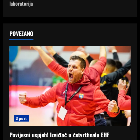
n
laboratorija
a
v
POVEZANO
i
g
a
t
i
o
Sport
n
Povijesni uspjeh! Izviđač u četvrtfinalu EHF