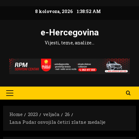
Skip
8 kolovoza, 2026
1:38:53 AM
to
content
e-Hercegovina
Vijesti, teme, analize…
Primary
Menu
Home
2023
veljača
26
Lana Pudar osvojila četiri zlatne medalje