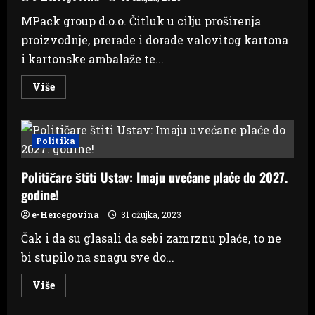
nagradu
MPack group d.o.o. Čitluk u cilju proširenja
proizvodnje, prerade i dorade valovitog kartona
i kartonske ambalaže te...
Read
Više
more
about
Tvrtka
iz
Čitluka
Politika
traži
više
djelatnika
Političare štiti Ustav: Imaju uvećane plaće do 2027.
godine!
e-Hercegovina
31 ožujka, 2023
Čak i da su glasali da sebi zamrznu plaće, to ne
bi stupilo na snagu sve do...
Read
Više
more
about
Političare