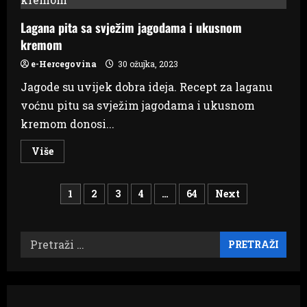
Banja
Luka
Lagana pita sa svježim jagodama i ukusnom
–
Malmö
kremom
e-Hercegovina
30 ožujka, 2023
Jagode su uvijek dobra ideja. Recept za laganu
voćnu pitu sa svježim jagodama i ukusnom
kremom donosi...
Read
Više
more
about
Lagana
Brojevi
pita
1
2
3
4
…
64
Next
sa
svježim
stranica
jagodama
i
ukusnom
Pretraži:
objava
kremom