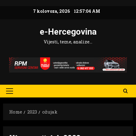
Skip
7 kolovoza, 2026
12:57:05 AM
to
content
e-Hercegovina
Vijesti, teme, analize…
Primary
Menu
Home
2023
ožujak