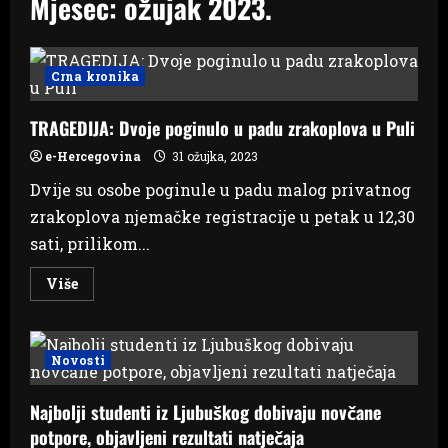
Mjesec:
ožujak 2023.
Crna kronika
TRAGEDIJA: Dvoje poginulo u padu zrakoplova u Puli
e-Hercegovina
31 ožujka, 2023
Dvije su osobe poginule u padu malog privatnog
zrakoplova njemačke registracije u petak u 12,30
sati, prilikom...
Read
Više
more
about
TRAGEDIJA:
Dvoje
poginulo
Novosti
u
padu
zrakoplova
Najbolji studenti iz Ljubuškog dobivaju novčane
u
Puli
potpore, objavljeni rezultati natječaja