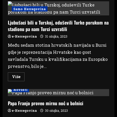
štiti
Ustav:
Samo Hercegovina
Imaju
uvećane
plaće
Ljubušaci bili u Turskoj, oduševili Turke porukom na
do
2027.
stadionu pa nam Turci uzvratili
godine!
e-Hercegovina
31 ožujka, 2023
Među sedam stotina hrvatskih navijača u Bursi
gdje je reprezentacija Hrvatske kao gost
savladala Tursku u kvalifikacijama za Europsko
prvenstvo, bilo je...
Read
Više
more
about
Ljubušaci
Novosti
bili
u
Turskoj,
oduševili
Papa Franjo proveo mirnu noć u bolnici
Turke
porukom
e-Hercegovina
30 ožujka, 2023
na
stadionu