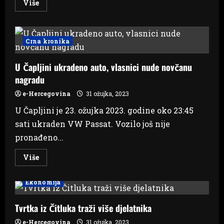
Read
Više
more
about
Prosvjeduje
se
u
Crna kronika
Sarajevu
pred
OHR-
U Čapljini ukradeno auto, vlasnici nude novčanu
om,
evo
nagradu
što
je
Schmidt
e-Hercegovina
31 ožujka, 2023
poručio
prosvjednicima…
U Čapljini je 23. ožujka 2023. godine oko 23:45
sati ukraden VW Passat. Vozilo još nije
pronađeno...
Read
Više
more
about
U
Ekonomija
Čapljini
ukradeno
auto,
vlasnici
Tvrtka iz Čitluka traži više djelatnika
nude
novčanu
e-Hercegovina
31 ožujka, 2023