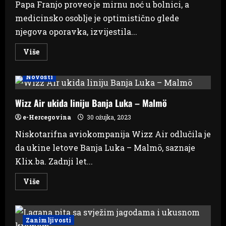
Papa Franjo proveo je mirnu noć u bolnici, a
pa
nam
medicinsko osoblje je optimistično glede
Turci
uzvratili
njegova oporavka, izvijestila...
Read
Više
more
about
Papa
Novosti
Franjo
proveo
mirnu
noć
Wizz Air ukida liniju Banja Luka – Malmö
u
bolnici
e-Hercegovina
30 ožujka, 2023
Niskotarifna aviokompanija Wizz Air odlučila je
da ukine letove Banja Luka – Malmö, saznaje
Klix.ba. Zadnji let...
Read
Više
more
about
Wizz
Air
ukida
Zanimljivosti
liniju