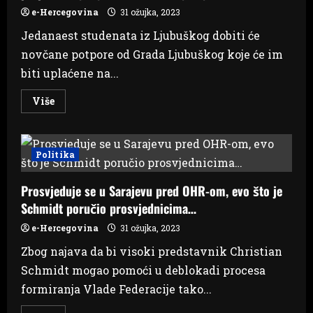
e-Hercegovina
31 ožujka, 2023
Jedanaest studenata iz Ljubuškog dobiti će
novčane potpore od Grada Ljubuškog koje će im
biti uplaćene na...
Read
Više
more
about
Najbolji
studenti
iz
Politika
Ljubuškog
dobivaju
novčane
Prosvjeduje se u Sarajevu pred OHR-om, evo što je
potpore,
objavljeni
Schmidt poručio prosvjednicima…
rezultati
natječaja
e-Hercegovina
31 ožujka, 2023
Zbog najava da bi visoki predstavnik Christian
Schmidt mogao pomoći u deblokadi procesa
formiranja Vlade Federacije tako...