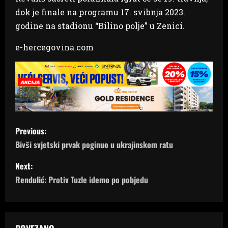
dok je finale na programu 17. svibnja 2023.
godine na stadionu “Bilino polje” u Zenici.
e-hercegovina.com
P
Previous:
o
Bivši svjetski prvak poginuo u ukrajinskom ratu
s
Next:
Rendulić: Protiv Tuzle idemo po pobjedu
t
n