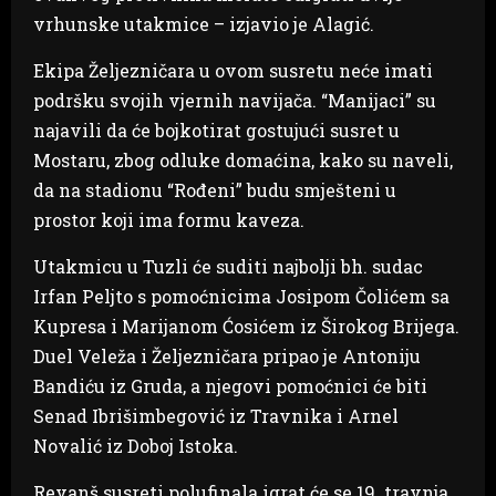
vrhunske utakmice – izjavio je Alagić.
Ekipa Željezničara u ovom susretu neće imati
podršku svojih vjernih navijača. “Manijaci” su
najavili da će bojkotirat gostujući susret u
Mostaru, zbog odluke domaćina, kako su naveli,
da na stadionu “Rođeni” budu smješteni u
prostor koji ima formu kaveza.
Utakmicu u Tuzli će suditi najbolji bh. sudac
Irfan Peljto s pomoćnicima Josipom Čolićem sa
Kupresa i Marijanom Ćosićem iz Širokog Brijega.
Duel Veleža i Željezničara pripao je Antoniju
Bandiću iz Gruda, a njegovi pomoćnici će biti
Senad Ibrišimbegović iz Travnika i Arnel
Novalić iz Doboj Istoka.
Revanš susreti polufinala igrat će se 19. travnja,