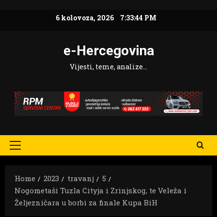
Skip
6 kolovoza, 2026
7:33:45 PM
to
content
e-Hercegovina
Vijesti, teme, analize…
Primary
Menu
Home
2023
travanj
5
Nogometaši Tuzla Cityja i Zrinjskog, te Veleža i
Željezničara u borbi za finale Kupa BiH