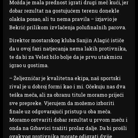
Možda je mala prednost igrati drugi meč kući, jer
dobar rezultat na gostujućem terenu donekle
olakša posao, ali tu nema pravila – izjavio je
Bekrić prilikom izvlačenja polufinalnih parova.
Direktor mostarskog kluba Sanjin Alagić ističe
da u ovoj fazi natjecanja nema lakih protivnika,
te da bi za Velež bilo bolje da je prvu utakmicu
igrao u gostima.
– Željezničar je kvalitetna ekipa, naš sportski
rival je u dobroj formi kao i mi. Očekuju nas dva
teška meča, ali za obranu titule moramo prijeći
sve prepreke. Vjerujem da možemo izboriti
finale uz odgovarajući pristup u oba meča.
Moramo ostvariti dobar rezultat u prvom meču i
onda na Grbavici tražiti prolaz dalje. Da bi prošli
ovakvog protivnika morate odigrati dvije