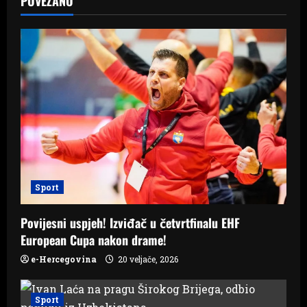
a
POVEZANO
v
i
g
a
t
i
Sport
o
Povijesni uspjeh! Izviđač u četvrtfinalu EHF
n
European Cupa nakon drame!
e-Hercegovina
20 veljače, 2026
Sport