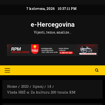
Skip
7 kolovoza, 2026
10:37:13 PM
to
content
e-Hercegovina
Vijesti, teme, analize…
Primary
Menu
Home
2023
lipanj
14
Vlada HBŽ-a: Za kulturu 200 tisuća KM