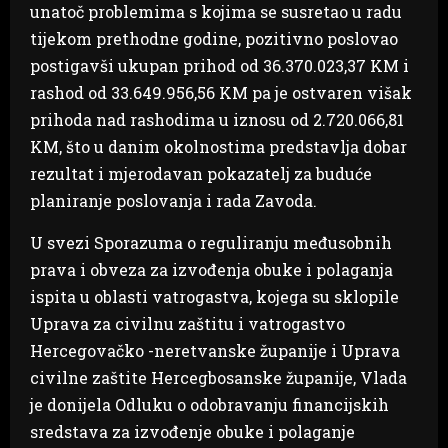
unatoč problemima s kojima se susretao u radu
tijekom prethodne godine, pozitivno poslovao
postigavši ukupan prihod od 36.370.023,37 KM i
rashod od 33.649.956,56 KM pa je ostvaren višak
prihoda nad rashodima u iznosu od 2.720.066,81
KM, što u danim okolnostima predstavlja dobar
rezultat i mjerodavan pokazatelj za buduće
planiranje poslovanja i rada Zavoda.
U svezi Sporazuma o reguliranju međusobnih
prava i obveza za izvođenja obuke i polaganja
ispita u oblasti vatrogastva, kojega su sklopile
Uprava za civilnu zaštitu i vatrogastvo
Hercegovačko -neretvanske županije i Uprava
civilne zaštite Hercegbosanske županije, Vlada
je donijela Odluku o odobravanju financijskih
sredstava za izvođenje obuke i polaganje