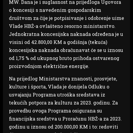
MW. Dana je i suglasnost na prijedloga Ugovora
o koncesiji s navedenim gospodarskim
društvom za čije je potpisivanje i odobrenje uime
Vlade HBŽ-a ovlašteno resorno ministarstvo.
Jednokratna koncesijska naknada određena je u
visini od 42.800,00 KM a godišnja (tekuća)
koncesijska naknada obračunavat će se u iznosu
od 1,75 % od ukupnog bruto prihoda ostvarenog
proizvodnjom električne energije.
Na prijedlog Ministarstva znanosti, prosvjete,
kulture i športa, Vlada je donijela Odluku o
usvajanju Programa utroška sredstava iz
tekućih potpora za kulturu za 2023. godinu. Za
provedbu ovoga Programa osigurana su
financijska sredstva u Proračunu HBŽ-a za 2023.
godinu u iznosu od 200.000,00 KM i to: redoviti