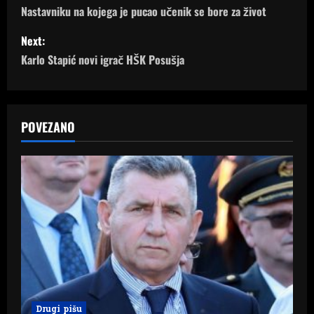
o
Nastavniku na kojega je pucao učenik se bore za život
s
Next:
Karlo Stapić novi igrač HŠK Posušja
t
n
a
POVEZANO
v
i
g
a
t
i
Drugi pišu