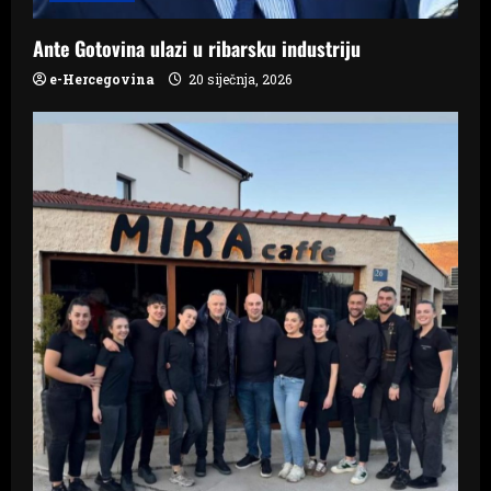
o
Ante Gotovina ulazi u ribarsku industriju
n
e-Hercegovina
20 siječnja, 2026