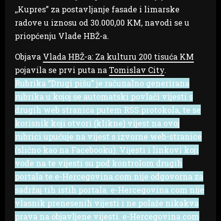
,,Kupres” za postavljanje fasade i limarske
radove u iznosu od 30.000,00 KM, navodi se u
priopćenju Vlade HBŽ-a.
Objava
Vlada HBŽ-a: Za kulturu 200 tisuća KM
pojavila se prvi puta na
Tomislav City
.
Rubrika “Drugi pišu” je računalno generirana
rubrika u kojoj se automatski povlači vijesti s
drugih web stranica putem RSS protokola, te se
korisnik koji otvori (klikne) vijest na ovoj
rubrici upućuje na vijest s izvorne web-stranice
(slično kao na Facebooku). Vijesti i linkovi koji
vode na te vijesti su pod kontrolom drugih
portala te e-Hercegovina.com nije odgovorna za
sadržaj tih istih portala. e-Hercegovina.com nije
vlasnik prenesenih vijesti i ne polaže nikakva
prava na objavljene vijesti. e-Hercegovina.com