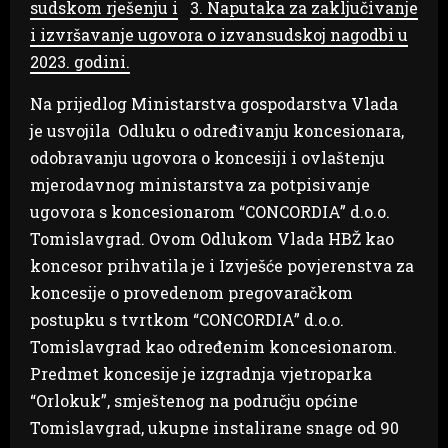
sudskom rješenju i
3. Naputaka za zaključivanje
i izvršavanje ugovora o izvansudskoj nagodbi u
2023. godini.
Na prijedlog Ministarstva gospodarstva Vlada
je usvojila Odluku o određivanju koncesionara,
odobravanju ugovora o koncesiji i ovlaštenju
mjerodavnog ministarstva za potpisivanje
ugovora s koncesionarom “CONCORDIA” d.o.o.
Tomislavgrad. Ovom Odlukom Vlada HBŽ kao
koncesor prihvatila je i Izvješće povjerenstva za
koncesije o provedenom pregovaračkom
postupku s tvrtkom “CONCORDIA” d.o.o.
Tomislavgrad kao određenim koncesionarom.
Predmet koncesije je izgradnja vjetroparka
“Orlokuk”, smještenog na području općine
Tomislavgrad, ukupne instalirane snage od 90