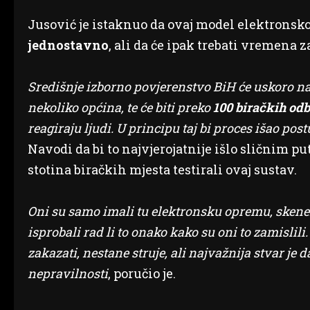
Jusović je istaknuo da ovaj model elektronsk
jednostavno
, ali da će ipak trebati vremena 
Središnje izborno povjerenstvo BiH će uskoro na
nekoliko općina, te će biti preko
100 biračkih od
reagiraju ljudi. U principu taj bi proces išao pos
Navodi da bi to najvjerojatnije išlo sličnim put
stotina biračkih mjesta testirali ovaj sustav.
Oni su samo imali tu elektronsku opremu, skenere,
isprobali rad li to onako kako su oni to zamislili
zakazati, nestane struje, ali najvažnija stvar je d
nepravilnosti
, poručio je.