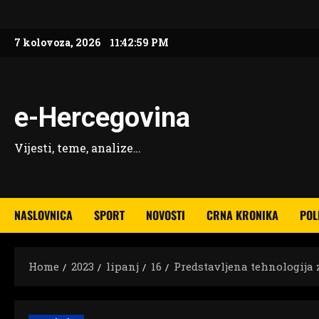
Skip
to
7 kolovoza, 2026
11:43:00 PM
content
e-Hercegovina
Vijesti, teme, analize…
NASLOVNICA
SPORT
NOVOSTI
CRNA KRONIKA
POL
Home
2023
lipanj
16
Predstavljena tehnologija 