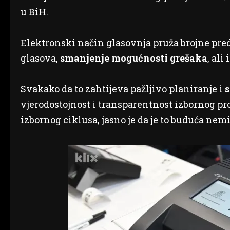
u BiH.
Elektronski način glasovnja pruža brojne pred
glasova,
smanjenje mogućnosti grešaka
, ali
Svakako da to zahtijeva pažljivo planiranje i
s
vjerodostojnost i transparentnost izbornog proc
izbornog ciklusa, jasno je da je to buduća nem