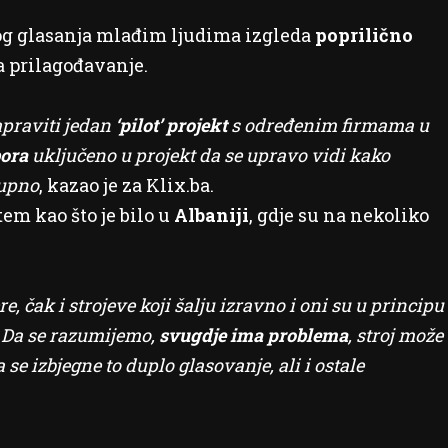
og glasanja mlađim ljudima izgleda
poprilično
za prilagođavanje.
praviti jedan
‘pilot’ projekt
s određenim firmama u
bora
uključeno u projekt da se upravo vidi kako
tupno
, kazao je za Klix.ba.
em kao što je bilo u
Albaniji
, gdje su na nekoliko
 čak i strojeve koji šalju izravno i oni su u principu
. Da se razumijemo,
svugdje ima problema
, stroj može
a se izbjegne to duplo glasovanje, ali i ostale