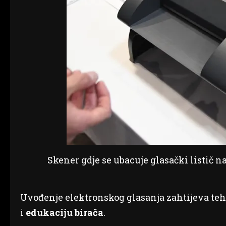
Skener gdje se ubacuje glasački listič n
Uvođenje elektronskog glasanja zahtijeva tehn
i
edukaciju birača
.