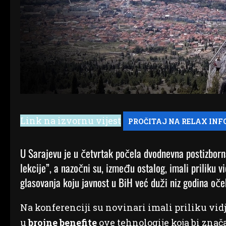
Link na izvornu vijest
U Sarajevu je u četvrtak počela dvodnevna postizborn
lekcije”, a nazočni su, između ostalog, imali priliku 
glasovanja koju javnost u BiH već duži niz godina oče
Na konferenciji su novinari imali priliku vidje
u
brojne benefite
ove tehnologije koja bi znača