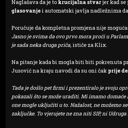
Naglašava da je to
krucijalna stvar
jer kad se
glasovanje
i automatski javlja nadležnima da
Poručuje da kompletna promjena nije moguća b
Jasno je svima da ovo prvo mora proći u Parlam
je sada neka druga priča
, ističe za Klix.
Na pitanje kada bi mogla biti biti pokrenuta 
Jusović na kraju navodi da su oni čak
prije d
Tada je došlo pet firmi i prezentiralo je svoju 
pokazali što se može uraditi. Mi imamo domaće ko
one mogle uključiti u to. Nažalost, ne možemo se
zaključke. To vjerujete ne zna niti SIP, ni Udru