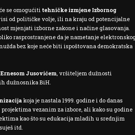
 će se omogućiti
tehničke izmjene Izbornog
i od političke volje, ili na kraju od potencijalne
st mjenjati izborne zakone i načine glasovanja.
oliko rasprostranjene da je nametanje elektronsko
 nužda bez koje neće biti ispoštovana demokratska
s
Ernesom Jusovićem
, vršiteljem dužnosti
nih dužnosnika BiH.
nizacija
koja je nastala 1999. godine i do danas
 projektima vezanim za izbore, ali kako su godine
jektima kao što su edukacija mladih u srednjim
uješ itd.