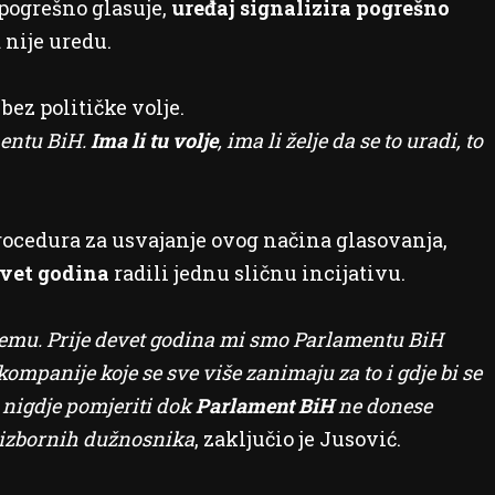
 pogrešno glasuje,
uređaj signalizira pogrešno
 nije uredu.
ez političke volje.
entu BiH.
Ima li tu volje
, ima li želje da se to uradi, to
procedura za usvajanje ovog načina glasovanja,
evet godina
radili jednu sličnu incijativu.
opremu. Prije devet godina mi smo Parlamentu BiH
mpanije koje se sve više zanimaju za to i gdje bi se
 nigdje pomjeriti dok
Parlament BiH
ne donese
ga izbornih dužnosnika
, zaključio je Jusović.