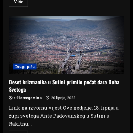
Read
Više
more
about
Epilog
nesreće
na
ulazu
u
Mostar:
Preminula
djevojka
Drugi pišu
Deset krizmanika u Sutini primilo pečat dara Duha
Svetoga
e-Hercegovina
20 lipnja, 2023
Link na izvornu vijest Ove nedjelje, 18. lipnja u
župi svetoga Ante Padovanskog u Sutini u
Rakitnu...