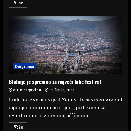
Read
Više
more
about
Deset
krizmanika
u
Sutini
primilo
pečat
dara
Duha
Svetoga
Drugi pišu
Blidinje je spremno za najveći bike festival
e-Hercegovina
20 lipnja, 2023
Link na izvornu vijest Zamislite savršen vikend
ispunjen gomilom cool ljudi, prilikama za
avanturu na otvorenom, odličnom...
Read
Više
more