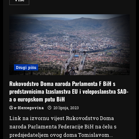
more
about
Đajić
u
plusu
28
miliona,
a
doktori
bez
ovjerenih
knjižica
Drugi pišu
Rukovodstvo Doma naroda Parlamenta F BiH s
predstavnicima Izaslanstva EU i veleposlanstva SAD-
a o europskom putu BiH
e-Hercegovina
20 lipnja, 2023
Link na izvornu vijest Rukovodstvo Doma
naroda Parlamenta Federacije BiH na čelu s
predsjedateljem ovog doma Tomislavom...