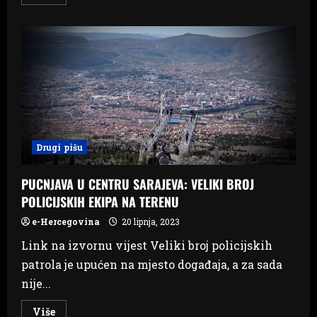
more
about
MEĐUGORJE:
42.
godišnjica
Gospinih
ukazanja:
Molitveni
program
24.
i
25.
lipnja
Drugi pišu
PUCNJAVA U CENTRU SARAJEVA: VELIKI BROJ
POLICIJSKIH EKIPA NA TERENU
e-Hercegovina
20 lipnja, 2023
Link na izvornu vijest Veliki broj policijskih
patrola je upućen na mjesto događaja, a za sada
nije...
Read
Više