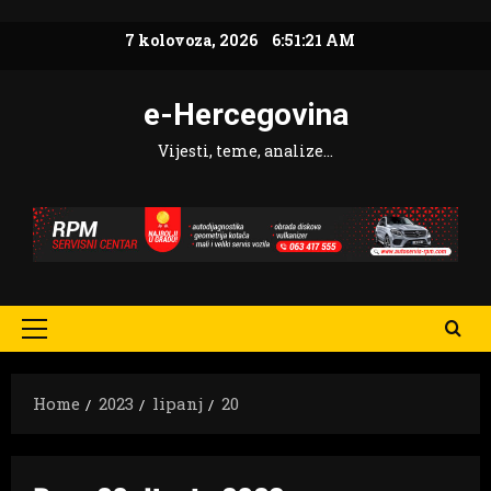
Skip
7 kolovoza, 2026
6:51:22 AM
to
content
e-Hercegovina
Vijesti, teme, analize…
Primary
Menu
Home
2023
lipanj
20