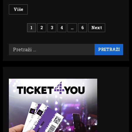
Read
Više
more
about
XCM
Brojevi
Herzegovina
1
2
3
4
…
6
Next
2023
na
stranica
Blidinju
Pretraži:
objava