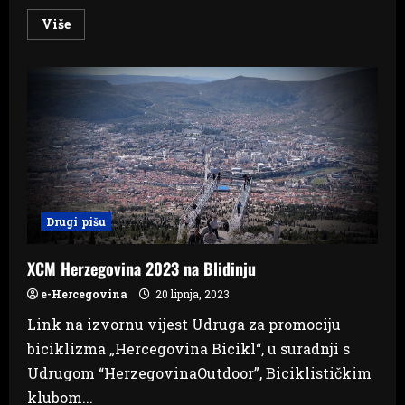
Read
Više
more
about
Rukovodstvo
Doma
naroda
Parlamenta
F
BiH
s
predstavnicima
Izaslanstva
EU
i
veleposlanstva
SAD-
Drugi pišu
a
o
europskom
putu
XCM Herzegovina 2023 na Blidinju
BiH
e-Hercegovina
20 lipnja, 2023
Link na izvornu vijest Udruga za promociju
biciklizma „Hercegovina Bicikl“, u suradnji s
Udrugom “HerzegovinaOutdoor”, Biciklističkim
klubom...