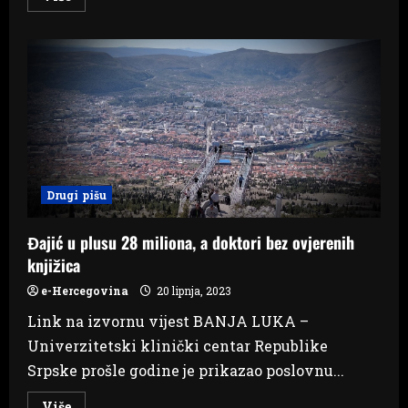
more
about
Policija
upozorava
na
dronove
uoči
hodočašća
u
Međugorju
Drugi pišu
Đajić u plusu 28 miliona, a doktori bez ovjerenih
knjižica
e-Hercegovina
20 lipnja, 2023
Link na izvornu vijest BANJA LUKA –
Univerzitetski klinički centar Republike
Srpske prošle godine je prikazao poslovnu...
Read
Više