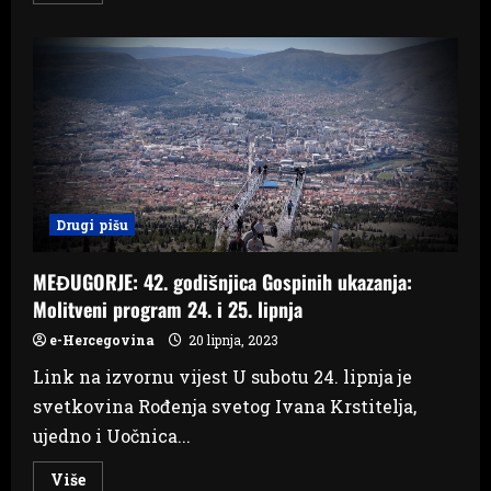
about
Blidinje
je
spremno
za
najveći
bike
festival
Drugi pišu
MEĐUGORJE: 42. godišnjica Gospinih ukazanja:
Molitveni program 24. i 25. lipnja
e-Hercegovina
20 lipnja, 2023
Link na izvornu vijest U subotu 24. lipnja je
svetkovina Rođenja svetog Ivana Krstitelja,
ujedno i Uočnica...
Read
Više