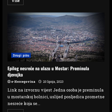
Read
Više
more
about
Tomislavgrad:
Veliko
zanimanje
za
školu
plivanja,
u
tijeku
su
prijave
za
drugi
ciklus
Drugi pišu
Epilog nesreće na ulazu u Mostar: Preminula
djevojka
e-Hercegovina
20 lipnja, 2023
Link na izvornu vijest Jedna osoba je preminula
u mostarskoj bolnici, uslijed posljedica prometne
nesreće koja se...