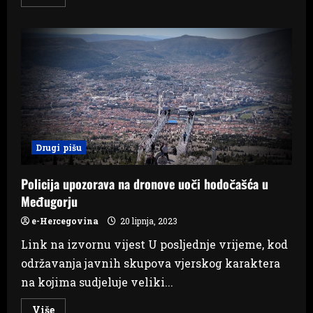
more
about
PUCNJAVA
U
CENTRU
SARAJEVA:
VELIKI
BROJ
POLICIJSKIH
EKIPA
NA
TERENU
Drugi pišu
Policija upozorava na dronove uoči hodočašća u
Međugorju
e-Hercegovina
20 lipnja, 2023
Link na izvornu vijest U posljednje vrijeme, kod
održavanja javnih skupova vjerskog karaktera
na kojima sudjeluje veliki...
Read
Više