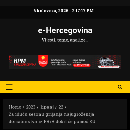
Skip
6 kolovoza, 2026
2:17:18 PM
to
content
e-Hercegovina
Vijesti, teme, analize…
Primary
Menu
Home
2023
lipanj
22
Za iduću sezonu grijanja najugroženija
domaćinstva iz FBiH dobit će pomoć EU