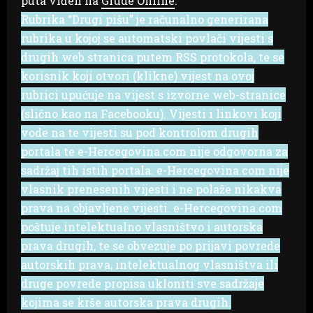
puta viđen na
Grude Online
.
Rubrika “Drugi pišu” je računalno generirana
rubrika u kojoj se automatski povlači vijesti s
drugih web stranica putem RSS protokola, te se
korisnik koji otvori (klikne) vijest na ovoj
rubrici upućuje na vijest s izvorne web-stranice
(slično kao na Facebooku). Vijesti i linkovi koji
vode na te vijesti su pod kontrolom drugih
portala te e-Hercegovina.com nije odgovorna za
sadržaj tih istih portala. e-Hercegovina.com nije
vlasnik prenesenih vijesti i ne polaže nikakva
prava na objavljene vijesti. e-Hercegovina.com
poštuje intelektualno vlasništvo i autorska
prava drugih, te se obvezuje po prijavi povrede
autorskih prava, intelektualnog vlasništva ili
druge povrede propisa ukloniti sve sadržaje
kojima se krše autorska prava drugih.