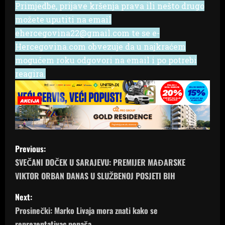
Primjedbe, prijave kršenja prava ili nešto drugo
možete uputiti na email
ehercegovina22@gmail.com te se e-
Hercegovina.com obvezuje da u najkraćem
mogućem roku odgovori na email i po potrebi
reagira.
P
Previous:
o
SVEČANI DOČEK U SARAJEVU: PREMIJER MAĐARSKE
VIKTOR ORBAN DANAS U SLUŽBENOJ POSJETI BIH
s
Next:
t
Prosinečki: Marko Livaja mora znati kako se
reprezentativac ponaša