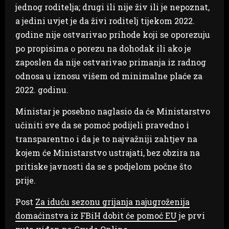
jednog roditelja; drugi ili nije živ ili je nepoznat,
a jedini uvjet je da živi roditelj tijekom 2022.
godine nije ostvarivao prihode koji se oporezuju
po propisima o porezu na dohodak ili ako je
zaposlen da nije ostvarivao primanja iz radnog
odnosa u iznosu višem od minimalne plaće za
2022. godinu.
Ministar je posebno naglasio da će Ministarstvo
učiniti sve da se pomoć podijeli pravedno i
transparentno i da je to najvažniji zahtjev na
kojem će Ministarstvo ustrajati, bez obzira na
pritiske javnosti da se s podjelom počne što
prije.
Post
Za iduću sezonu grijanja najugroženija
domaćinstva iz FBiH dobit će pomoć EU
je prvi