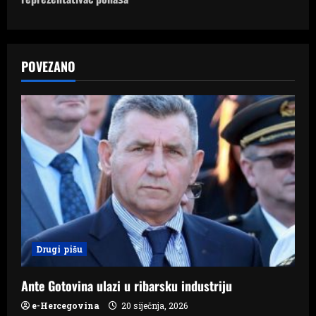
n
a
v
POVEZANO
i
g
a
t
i
o
Drugi pišu
n
Ante Gotovina ulazi u ribarsku industriju
e-Hercegovina
20 siječnja, 2026