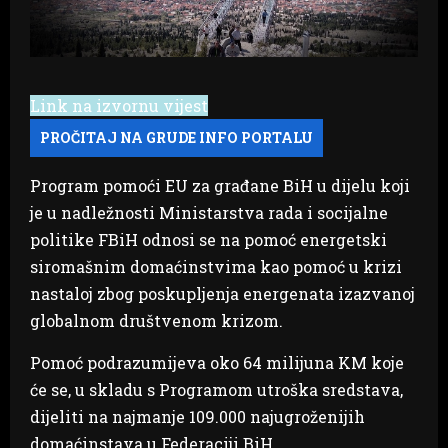
Link na izvornu vijest
Program pomoći EU za građane BiH u dijelu koji
je u nadležnosti Ministarstva rada i socijalne
politike FBiH odnosi se na pomoć energetski
siromašnim domaćinstvima kao pomoć u krizi
nastaloj zbog poskupljenja energenata izazvanoj
globalnom društvenom krizom.
Pomoć podrazumijeva oko 64 milijuna KM koje
će se, u skladu s Programom utroška sredstava,
dijeliti na najmanje 109.000 najugroženijih
domaćinstava u Federaciji BiH.