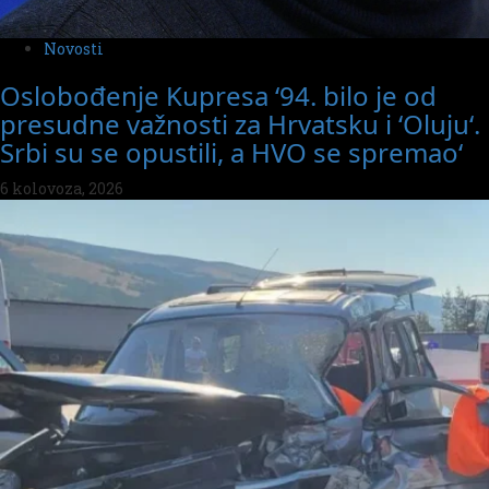
Novosti
Oslobođenje Kupresa ‘94. bilo je od
presudne važnosti za Hrvatsku i ‘Oluju‘.
Srbi su se opustili, a HVO se spremao‘
6 kolovoza, 2026