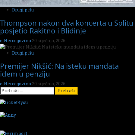
Drugi pišu
Thompson nakon dva koncerta u Splitu
posjetio Rakitno i Blidinje
e-Hercegovina
20 siječnja, 2026
Drugi pišu
Premijer Nikšić: Na isteku mandata
idem u penziju
e-Hercegovina
20 siječnja, 2026
Pretraži: