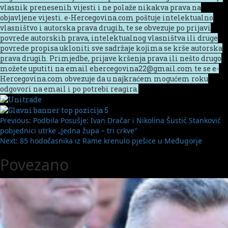
vlasnik prenesenih vijesti i ne polaže nikakva prava na
objavljene vijesti. e-Hercegovina.com poštuje intelektualno
vlasništvo i autorska prava drugih, te se obvezuje po prijavi
povrede autorskih prava, intelektualnog vlasništva ili druge
povrede propisa ukloniti sve sadržaje kojima se krše autorska
prava drugih. Primjedbe, prijave kršenja prava ili nešto drugo
možete uputiti na email ehercegovina22@gmail.com te se e-
Hercegovina.com obvezuje da u najkraćem mogućem roku
odgovori na email i po potrebi reagira.
Post
Previous:
Podbila Posušje: Ivan Dračar i Nikolina Šustić Stanković
pobjednici utrke „Jedna župa – tri crkve“
navigation
Next:
85 hodočasnika iz Rame krenulo pješice u Međugorje
Povezano