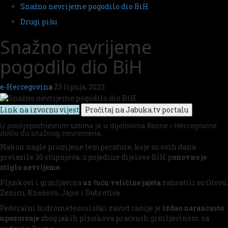
Snažno nevrijeme pogodilo dio BiH
Drugi pišu
Snažno nevrijeme
pogodilo dio BiH
e-Hercegovina
23 lipnja, 2023
Link na izvornu vijest
U poslijepodnevnim satima je u dijelovima Bosne i Hercegovine
došlo do snažnog nevremena.
Nakon nagle promjene temperature, koje su ovih dana
prelazile 30 stupnjeva, u pojedine dijelove BiH p
onovno je
stiglo nevrijeme
.
Pljuskovi i grmljavina
uz tuču veličine jajeta
zahvatili su Olovo,
Zenicu, Kneževo, Jajce i Dobretiće.
Federalni hidrometeorološki zavod ranije je
izdao narančasto
upozorenje
zbog jakih pljuskova praćenih grmljavinom za