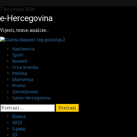
Skip
to
7 kolovoza, 2026
content
e-Hercegovina
Vijesti, teme, analize…
Primary
Naslovnica
Menu
Sport
Novosti
Crna kronika
Politika
Ekonomija
Promo
Zanimljivosti
Samo Hercegovina
Pretraži:
Home
2023
lipanj
23