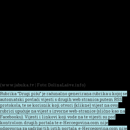
(www.jabuka.tv | Foto: DolinaLašve.info)
Rubrika “Drugi pišu” je računalno generirana rubrika u kojoj se
automatski povlači vijesti s drugih web stranica putem RSS
protokola, te se korisnik koji otvori (klikne) vijest na ovoj
rubrici upućuje na vijest s izvorne web-stranice (slično kao na
Facebooku). Vijesti i linkovi koji vode na te vijesti su pod
kontrolom drugih portala te e-Hercegovina.com nije
odgovorna za sadržaj tih istih portala. e-Hercegovina.com nije