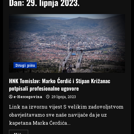
Dan:
29. lipnja 2023.
Drugi pišu
HNK Tomislav: Marko Ćerdić i Stipan Križanac
potpisali profesionalne ugovore
e-Hercegovina
29 lipnja, 2023
Link na izvornu vijest S velikim zadovoljstvom
obavještavamo sve naše navijače da je uz
kapetana Marka Ćerdića...