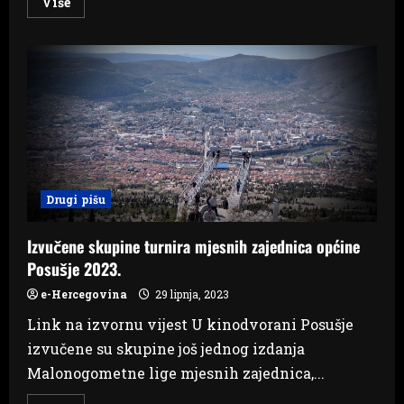
Read
Više
more
about
HNK
Tomislav:
Marko
Ćerdić
i
Stipan
Križanac
potpisali
profesionalne
ugovore
Drugi pišu
Izvučene skupine turnira mjesnih zajednica općine
Posušje 2023.
e-Hercegovina
29 lipnja, 2023
Link na izvornu vijest U kinodvorani Posušje
izvučene su skupine još jednog izdanja
Malonogometne lige mjesnih zajednica,...