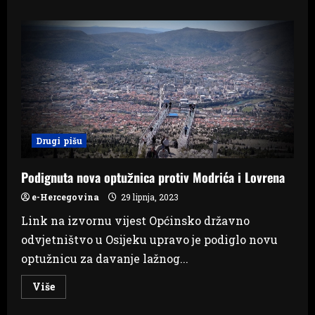
about
DRAMA
U
TROGIRU
Upucan
muškarac,
policija
traga
za
umirovljenim
kolegom
Drugi pišu
Podignuta nova optužnica protiv Modrića i Lovrena
e-Hercegovina
29 lipnja, 2023
Link na izvornu vijest Općinsko državno
odvjetništvo u Osijeku upravo je podiglo novu
optužnicu za davanje lažnog...
Read
Više
more
about