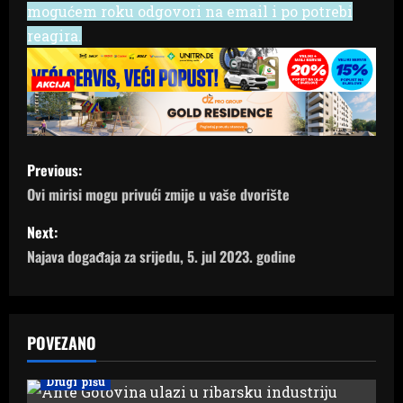
mogućem roku odgovori na email i po potrebi
reagira.
P
Previous:
o
Ovi mirisi mogu privući zmije u vaše dvorište
s
Next:
Najava događaja za srijedu, 5. jul 2023. godine
t
n
a
POVEZANO
v
Drugi pišu