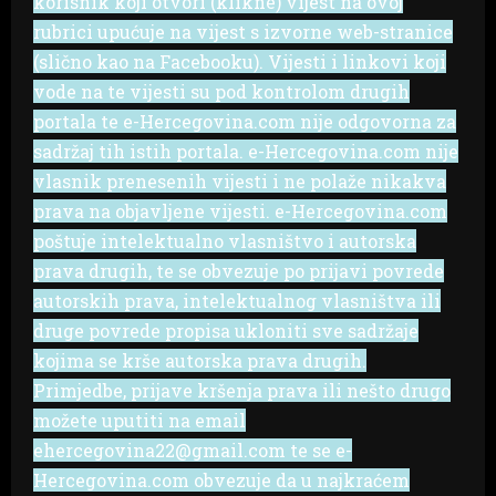
korisnik koji otvori (klikne) vijest na ovoj
rubrici upućuje na vijest s izvorne web-stranice
(slično kao na Facebooku). Vijesti i linkovi koji
vode na te vijesti su pod kontrolom drugih
portala te e-Hercegovina.com nije odgovorna za
sadržaj tih istih portala. e-Hercegovina.com nije
vlasnik prenesenih vijesti i ne polaže nikakva
prava na objavljene vijesti. e-Hercegovina.com
poštuje intelektualno vlasništvo i autorska
prava drugih, te se obvezuje po prijavi povrede
autorskih prava, intelektualnog vlasništva ili
druge povrede propisa ukloniti sve sadržaje
kojima se krše autorska prava drugih.
Primjedbe, prijave kršenja prava ili nešto drugo
možete uputiti na email
ehercegovina22@gmail.com te se e-
Hercegovina.com obvezuje da u najkraćem