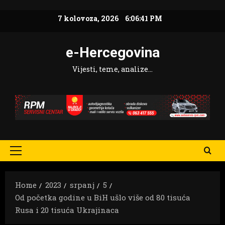
Skip
7 kolovoza, 2026
6:06:42 PM
to
content
e-Hercegovina
Vijesti, teme, analize…
Primary
Menu
Home
2023
srpanj
5
Od početka godine u BiH ušlo više od 80 tisuća
Rusa i 20 tisuća Ukrajinaca