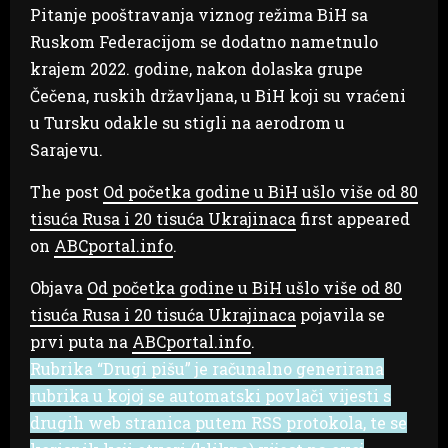
Pitanje pooštravanja viznog režima BiH sa
Ruskom Federacijom se dodatno nametnulo
krajem 2022. godine, nakon dolaska grupe
Čečena, ruskih državljana, u BiH koji su vraćeni
u Tursku odakle su stigli na aerodrom u
Sarajevu.
The post
Od početka godine u BiH ušlo više od 80
tisuća Rusa i 20 tisuća Ukrajinaca
first appeared
on
ABCportal.info
.
Objava
Od početka godine u BiH ušlo više od 80
tisuća Rusa i 20 tisuća Ukrajinaca
pojavila se
prvi puta na
ABCportal.info
.
Rubrika “Drugi pišu” je računalno generirana
rubrika u kojoj se automatski povlači vijesti s
drugih web stranica putem RSS protokola, te se