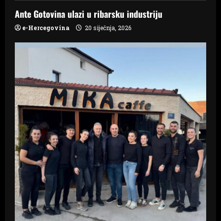
i
Ante Gotovina ulazi u ribarsku industriju
g
e-Hercegovina
20 siječnja, 2026
a
t
i
o
n