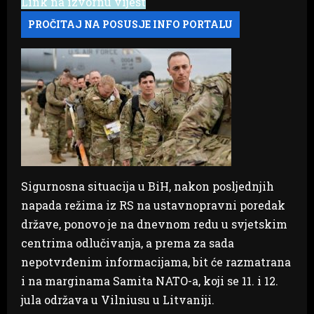
Link na izvornu vijest
Sigurnosna situacija u BiH, nakon posljednjih
napada režima iz RS na ustavnopravni poredak
države, ponovo je na dnevnom redu u svjetskim
centrima odlučivanja, a prema za sada
nepotvrđenim informacijama, bit će razmatrana
i na marginama Samita NATO-a, koji se 11. i 12.
jula održava u Vilniusu u Litvaniji.