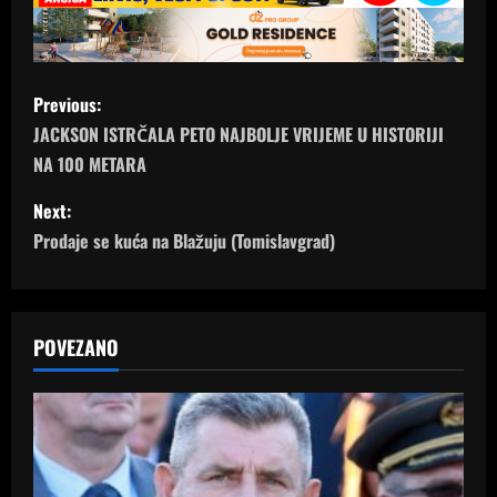
P
Previous:
o
JACKSON ISTRČALA PETO NAJBOLJE VRIJEME U HISTORIJI
NA 100 METARA
s
Next:
t
Prodaje se kuća na Blažuju (Tomislavgrad)
n
a
POVEZANO
v
i
g