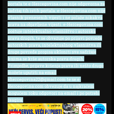
portala te e-Hercegovina.com nije odgovorna za
sadržaj tih istih portala. e-Hercegovina.com nije
vlasnik prenesenih vijesti i ne polaže nikakva
prava na objavljene vijesti. e-Hercegovina.com
poštuje intelektualno vlasništvo i autorska
prava drugih, te se obvezuje po prijavi povrede
autorskih prava, intelektualnog vlasništva ili
druge povrede propisa ukloniti sve sadržaje
kojima se krše autorska prava drugih.
Primjedbe, prijave kršenja prava ili nešto drugo
možete uputiti na email
ehercegovina22@gmail.com te se e-
Hercegovina.com obvezuje da u najkraćem
mogućem roku odgovori na email i po potrebi
reagira.