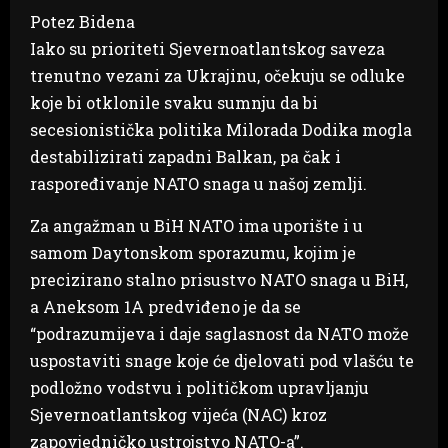
Potez Bidena
Iako su prioriteti Sjevernoatlantskog saveza
trenutno vezani za Ukrajinu, očekuju se odluke
koje bi otklonile svaku sumnju da bi
secesionistička politika Milorada Dodika mogla
destabilizirati zapadni Balkan, pa čak i
raspoređivanje NATO snaga u našoj zemlji.
Za angažman u BiH NATO ima uporište i u
samom Daytonskom sporazumu, kojim je
precizirano stalno prisustvo NATO snaga u BiH,
a Aneksom 1A predviđeno je da se
“podrazumijeva i daje saglasnost da NATO može
uspostaviti snage koje će djelovati pod vlašću te
podložno vodstvu i političkom upravljanju
Sjevernoatlantskog vijeća (NAC) kroz
zapovjedničko ustrojstvo NATO-a”.