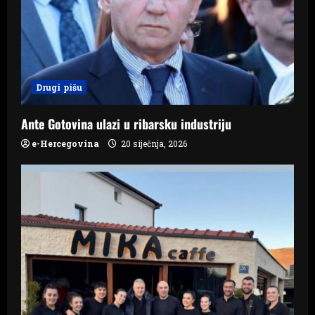
a
t
i
Drugi pišu
o
n
Ante Gotovina ulazi u ribarsku industriju
e-Hercegovina
20 siječnja, 2026