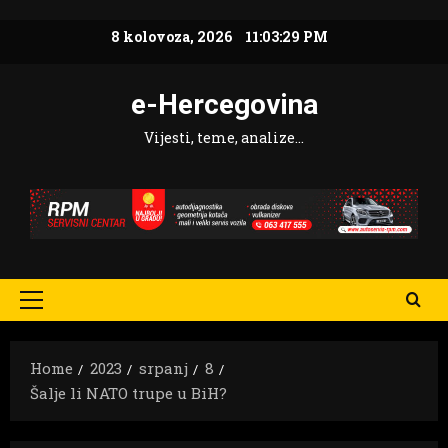
Skip
8 kolovoza, 2026
11:03:30 PM
to
content
e-Hercegovina
Vijesti, teme, analize…
Primary
Menu
Home
2023
srpanj
8
Šalje li NATO trupe u BiH?