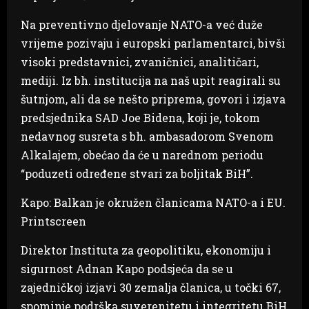
Na preventivno djelovanje NATO-a već duže
vrijeme pozivaju i europski parlamentarci, bivši
visoki predstavnici, zvaničnici, analitičari,
mediji. Iz bh. institucija na naš upit reagirali su
šutnjom, ali da se nešto priprema, govori i izjava
predsjednika SAD Joe Bidena, koji je, tokom
nedavnog susreta s bh. ambasadorom Svenom
Alkalajem, obećao da će u narednom periodu
“poduzeti određene stvari za boljitak BiH”.
Kapo: Balkan je okružen članicama NATO-a i EU.
Printscreen
Direktor Instituta za geopolitiku, ekonomiju i
sigurnost Adnan Kapo podsjeća da se u
zajedničkoj izjavi 30 zemalja članica, u točki 67,
spominje podrška suverenitetu i integritetu BiH