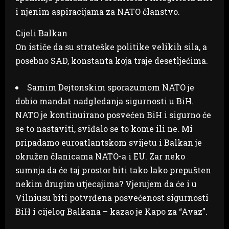
i njenim aspiracijama za NATO članstvo.
Cijeli Balkan
On ističe da su strateške politike velikih sila, a
posebno SAD, konstanta koja traje desetljećima.
Samim Dejtonskim sporazumom NATO je
dobio mandat nadgledanja sigurnosti u BiH.
NATO je kontinuirano posvećen BiH i sigurno će
se to nastaviti, sviđalo se to kome ili ne. Mi
pripadamo euroatlantskom svijetu i Balkan je
okružen članicama NATO-a i EU. Zar neko
sumnja da će taj prostor biti tako lako prepušten
nekim drugim utjecajima? Vjerujem da će i u
Vilniusu biti potvrđena posvećenost sigurnosti
BiH i cijelog Balkana – kazao je Kapo za “Avaz”.