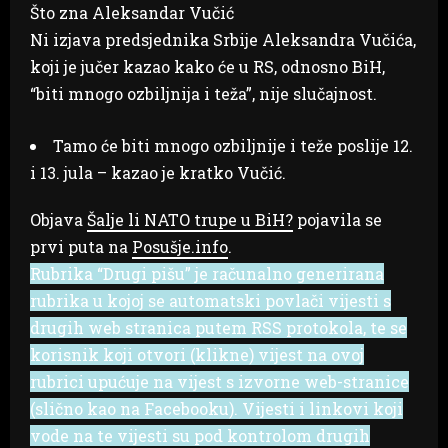
Što zna Aleksandar Vučić
Ni izjava predsjednika Srbije Aleksandra Vučića,
koji je jučer kazao kako će u RS, odnosno BiH,
“biti mnogo ozbiljnija i teža”, nije slučajnost.
Tamo će biti mnogo ozbiljnije i teže poslije 12.
i 13. jula – kazao je kratko Vučić.
Objava
Šalje li NATO trupe u BiH?
pojavila se
prvi puta na
Posušje.info
.
Rubrika “Drugi pišu” je računalno generirana
rubrika u kojoj se automatski povlači vijesti s
drugih web stranica putem RSS protokola, te se
korisnik koji otvori (klikne) vijest na ovoj
rubrici upućuje na vijest s izvorne web-stranice
(slično kao na Facebooku). Vijesti i linkovi koji
vode na te vijesti su pod kontrolom drugih