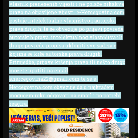
vlasnik prenesenih vijesti i ne polaže nikakva
prava na objavljene vijesti. e-Hercegovina.com
poštuje intelektualno vlasništvo i autorska
prava drugih, te se obvezuje po prijavi povrede
autorskih prava, intelektualnog vlasništva ili
druge povrede propisa ukloniti sve sadržaje
kojima se krše autorska prava drugih.
Primjedbe, prijave kršenja prava ili nešto drugo
možete uputiti na email
ehercegovina22@gmail.com te se e-
Hercegovina.com obvezuje da u najkraćem
mogućem roku odgovori na email i po potrebi
reagira.