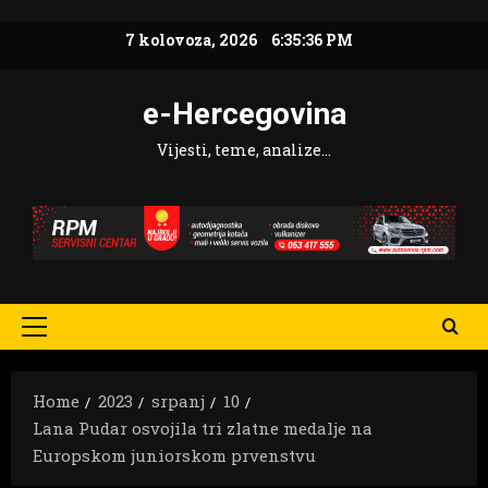
Skip
7 kolovoza, 2026
6:35:37 PM
to
content
e-Hercegovina
Vijesti, teme, analize…
Primary
Menu
Home
2023
srpanj
10
Lana Pudar osvojila tri zlatne medalje na
Europskom juniorskom prvenstvu