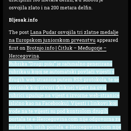
osvojila zlato i na 200 metara delfin.
Bljesak.info
The post
Lana Pudar osvojila tri zlatne medalje
na Europskom juniorskom prvenstvu
appeared
first on
Brotnjo.info | Čitluk – Međugorje –
Hercegovina
.
Rubrika “Drugi pišu” je računalno generirana
rubrika u kojoj se automatski povlači vijesti s
drugih web stranica putem RSS protokola, te se
korisnik koji otvori (klikne) vijest na ovoj
rubrici upućuje na vijest s izvorne web-stranice
(slično kao na Facebooku). Vijesti i linkovi koji
vode na te vijesti su pod kontrolom drugih
portala te e-Hercegovina.com nije odgovorna za
sadržaj tih istih portala. e-Hercegovina.com nije