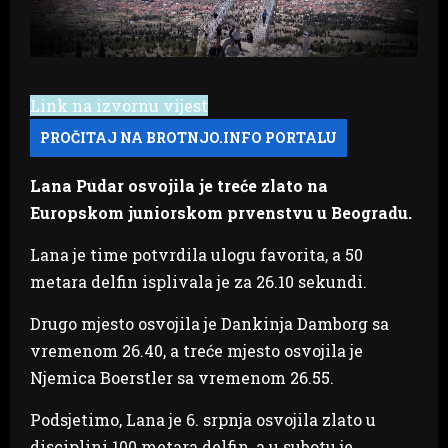
Link na izvornu vijest
Lana Pudar osvojila je treće zlato na
Europskom juniorskom prvenstvu u Beogradu.
Lana je time potvrdila ulogu favorita, a 50
metara delfin isplivala je za 26.10 sekundi.
Drugo mjesto osvojila je Dankinja Damborg sa
vremenom 26.40, a treće mjesto osvojila je
Njemica Boerstler sa vremenom 26.55.
Podsjetimo, Lana je 6. srpnja osvojila zlato u
disciplini 100 metara delfin, a u subotu je