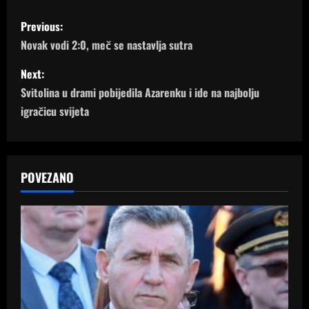
P
Previous:
o
Novak vodi 2:0, meč se nastavlja sutra
s
Next:
Svitolina u drami pobijedila Azarenku i ide na najbolju
t
igračicu svijeta
n
a
POVEZANO
v
i
g
a