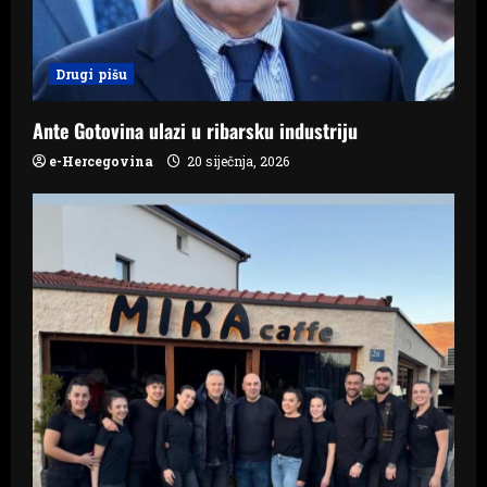
t
i
Drugi pišu
o
n
Ante Gotovina ulazi u ribarsku industriju
e-Hercegovina
20 siječnja, 2026