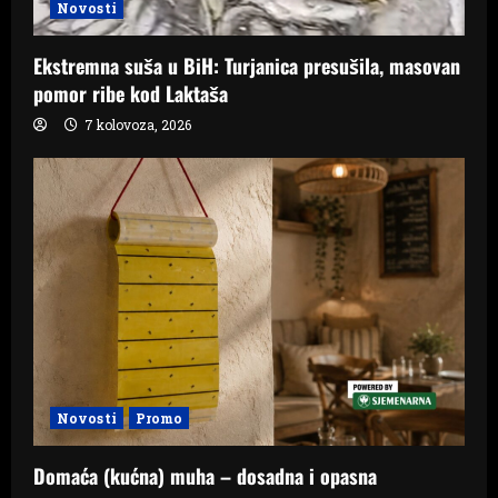
Novosti
Ekstremna suša u BiH: Turjanica presušila, masovan
pomor ribe kod Laktaša
7 kolovoza, 2026
Novosti
Promo
Domaća (kućna) muha – dosadna i opasna