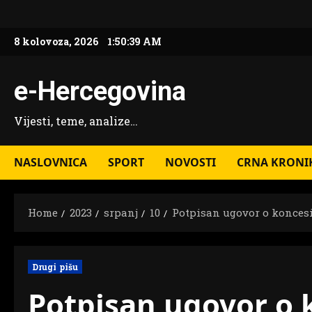
Skip
to
8 kolovoza, 2026
1:50:40 AM
content
e-Hercegovina
Vijesti, teme, analize…
NASLOVNICA
SPORT
NOVOSTI
CRNA KRONI
Home
2023
srpanj
10
Potpisan ugovor o koncesi
Drugi pišu
Potpisan ugovor o k