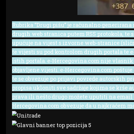
Rubrika “Drugi pišu” je računalno generirana r
drugih web stranica putem RSS protokola, te se 
upućuje na vijest s izvorne web-stranice (slič
te vijesti su pod kontrolom drugih portala te
istih portala. e-Hercegovina.com nije vlasnik
objavljene vijesti. e-Hercegovina.com poštuje
te se obvezuje po prijavi povrede autorskih p
propisa ukloniti sve sadržaje kojima se krše a
prava ili nešto drugo možete uputiti na emai
Hercegovina.com obvezuje da u najkraćem mog