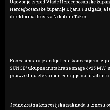
Ugovor je ispred Vlade Hercegbosanske župani
Hercegbosanske županije Dijana Puzigaća, a i
direktorica društva Nikolina Tokić.
Koncesionaru je dodijeljena koncesija za izg
SUNCE” ukupne instalirane snage 4×25 MW, u c
proizvodnju električne energije na lokalitet
Jednokratna koncesijska naknada u iznosu od