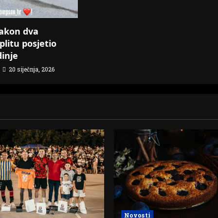
akon dva
plitu posjetio
dinje
20 siječnja, 2026
Novosti