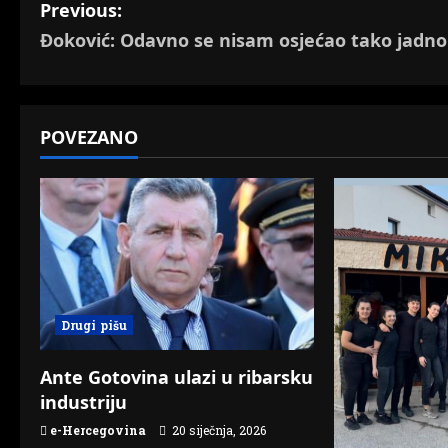
P
Previous:
Đoković: Odavno se nisam osjećao tako jadno
o
s
t
POVEZANO
n
a
v
i
Drugi pišu
g
Ante Gotovina ulazi u ribarsku
a
industriju
t
e-Hercegovina
20 siječnja, 2026