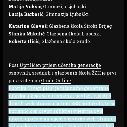
Matija Vukšić
; Gimnazija Ljubuški
Lucija Barbarić
; Gimnazija Ljubuški
Katarina Glavaš
; Glazbena škola Široki Brijeg
Stanka Mikulić
; Glazbena škola Ljubuški
Roberta Iličić
; Glazbena škola Grude.
Post
Upriličen prijem učenika generacije
osnovnih, srednjih i glazbenih škola ŽZH
je prvi
puta viđen na
Grude Online
.
Rubrika “Drugi pišu” je računalno generirana
rubrika u kojoj se automatski povlači vijesti s
drugih web stranica putem RSS protokola, te se
korisnik koji otvori (klikne) vijest na ovoj
rubrici upućuje na vijest s izvorne web-stranice
(slično kao na Facebooku). Vijesti i linkovi koji