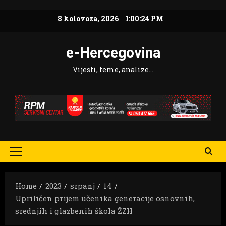
Skip
8 kolovoza, 2026
1:00:26 PM
to
content
e-Hercegovina
Vijesti, teme, analize…
Primary
Menu
Home
2023
srpanj
14
Upriličen prijem učenika generacije osnovnih,
srednjih i glazbenih škola ŽZH