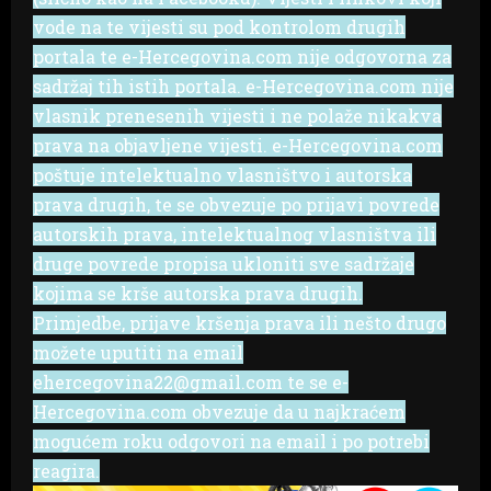
vode na te vijesti su pod kontrolom drugih
portala te e-Hercegovina.com nije odgovorna za
sadržaj tih istih portala. e-Hercegovina.com nije
vlasnik prenesenih vijesti i ne polaže nikakva
prava na objavljene vijesti. e-Hercegovina.com
poštuje intelektualno vlasništvo i autorska
prava drugih, te se obvezuje po prijavi povrede
autorskih prava, intelektualnog vlasništva ili
druge povrede propisa ukloniti sve sadržaje
kojima se krše autorska prava drugih.
Primjedbe, prijave kršenja prava ili nešto drugo
možete uputiti na email
ehercegovina22@gmail.com te se e-
Hercegovina.com obvezuje da u najkraćem
mogućem roku odgovori na email i po potrebi
reagira.