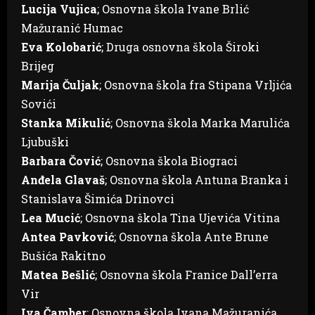
Lucija Vujica
; Osnovna škola Ivane Brlić
Mažuranić Humac
Eva Kolobarić
; Druga osnovna škola Široki
Brijeg
Marija Čuljak
; Osnovna škola fra Stipana Vrljića
Sovići
Stanka Mikulić
; Osnovna škola Marka Marulića
Ljubuški
Barbara Čović
; Osnovna škola Biograci
Anđela Glavaš
; Osnovna škola Antuna Branka i
Stanislava Šimića Drinovci
Lea Mucić
; Osnovna škola Tina Ujevića Vitina
Antea Pavković
; Osnovna škola Ante Brune
Bušića Rakitno
Matea Bešlić
; Osnovna škola Franice Dall’erra
Vir
Iva Čamber
; Osnovna škola Ivana Mažuranića