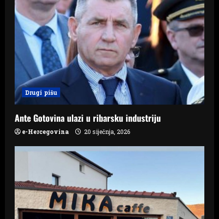
g
a
t
i
o
Drugi pišu
n
Ante Gotovina ulazi u ribarsku industriju
e-Hercegovina
20 siječnja, 2026