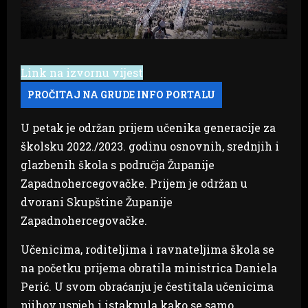
Link na izvornu vijest
U petak je održan prijem učenika generacije za
školsku 2022./2023. godinu osnovnih, srednjih i
glazbenih škola s područja Županije
Zapadnohercegovačke. Prijem je održan u
dvorani Skupštine Županije
Zapadnohercegovačke.
Učenicima, roditeljima i ravnateljima škola se
na početku prijema obratila ministrica Daniela
Perić. U svom obraćanju je čestitala učenicima
njihov uspjeh i istaknula kako se samo