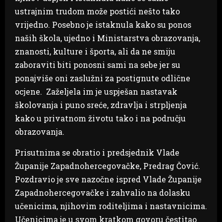
ustrajnim trudom može postići nešto tako
vrijedno. Posebno je istaknula kako su ponos
naših škola, ujedno i Ministarstva obrazovanja,
znanosti, kulture i športa, ali da ne smiju
zaboraviti biti ponosni sami na sebe jer su
ponajviše oni zaslužni za postignute odlične
ocjene. Zaželjela im je uspješan nastavak
školovanja i puno sreće, zdravlja i strpljenja
kako u privatnom životu tako i na području
obrazovanja.
Prisutnima se obratio i predsjednik Vlade
Županije Zapadnohercegovačke, Predrag Čović.
Pozdravio je sve nazočne ispred Vlade Županije
Zapadnohercegovačke i zahvalio na dolasku
učenicima, njihovim roditeljima i nastavnicima.
Učenicima je u svom kratkom govoru čestitao