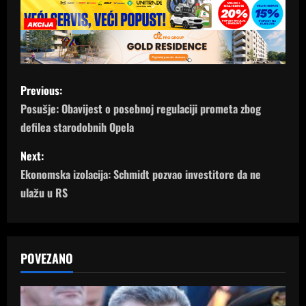
P
Previous:
o
Posušje: Obavijest o posebnoj regulaciji prometa zbog
defilea starodobnih Opela
s
Next:
t
Ekonomska izolacija: Schmidt pozvao investitore da ne
n
ulažu u RS
a
v
POVEZANO
i