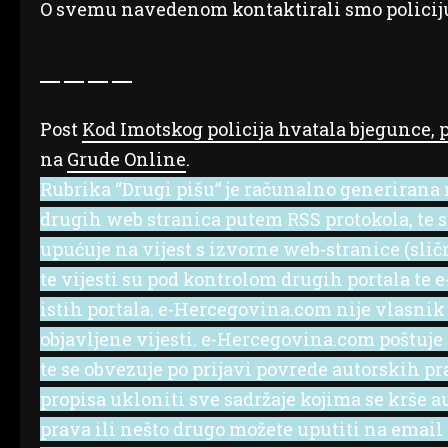
O svemu navedenom kontaktirali smo policiju.
Post
Kod Imotskog policija hvatala bjegunce, p
na
Grude Online
.
Rubrika “Drugi pišu” je računalno generirana r
drugih web stranica putem RSS protokola, te se 
upućuje na vijest s izvorne web-stranice (slič
te vijesti su pod kontrolom drugih portala te
istih portala. e-Hercegovina.com nije vlasnik
objavljene vijesti. e-Hercegovina.com poštuje
te se obvezuje po prijavi povrede autorskih p
propisa ukloniti sve sadržaje kojima se krše a
prava ili nešto drugo možete uputiti na emai