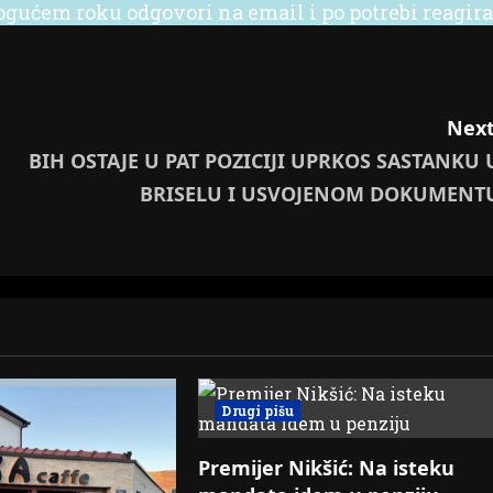
ućem roku odgovori na email i po potrebi reagira
Next
BIH OSTAJE U PAT POZICIJI UPRKOS SASTANKU 
BRISELU I USVOJENOM DOKUMENT
Drugi pišu
Premijer Nikšić: Na isteku