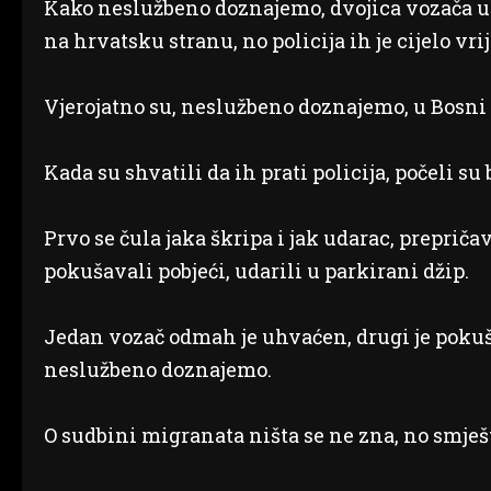
Kako neslužbeno doznajemo, dvojica vozača u
na hrvatsku stranu, no policija ih je cijelo vri
Vjerojatno su, neslužbeno doznajemo, u Bosni
Kada su shvatili da ih prati policija, počeli su
Prvo se čula jaka škripa i jak udarac, prepričav
pokušavali pobjeći, udarili u parkirani džip.
Jedan vozač odmah je uhvaćen, drugi je pokuš
neslužbeno doznajemo.
O sudbini migranata ništa se ne zna, no smješ