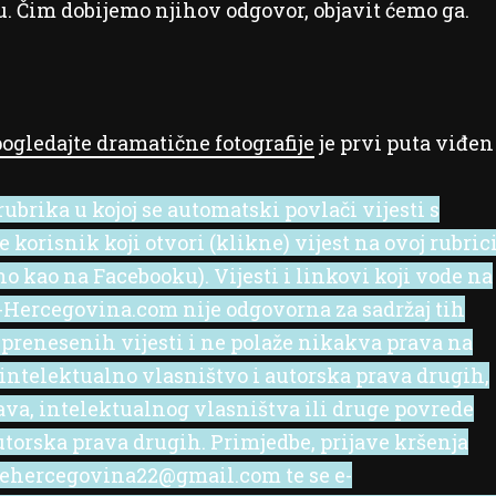
 Čim dobijemo njihov odgovor, objavit ćemo ga.
ogledajte dramatične fotografije
je prvi puta viđen
ubrika u kojoj se automatski povlači vijesti s
korisnik koji otvori (klikne) vijest na ovoj rubric
no kao na Facebooku). Vijesti i linkovi koji vode na
 e-Hercegovina.com nije odgovorna za sadržaj tih
 prenesenih vijesti i ne polaže nikakva prava na
 intelektualno vlasništvo i autorska prava drugih,
rava, intelektualnog vlasništva ili druge povrede
utorska prava drugih. Primjedbe, prijave kršenja
l ehercegovina22@gmail.com te se e-