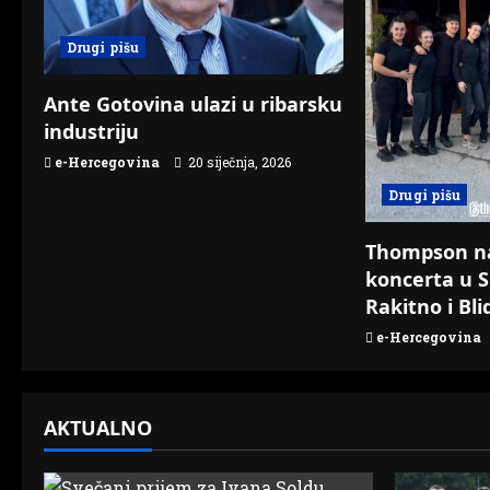
g
a
Drugi pišu
t
Ante Gotovina ulazi u ribarsku
industriju
i
e-Hercegovina
20 siječnja, 2026
o
Drugi pišu
n
Thompson n
koncerta u S
Rakitno i Bli
e-Hercegovina
AKTUALNO