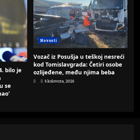
Novosti
Vozač iz Posušja u teškoj nesreći
kod Tomislavgrada: Četiri osobe
 bilo je
ozlijeđene, među njima beba
a
6 kolovoza, 2026
su se
mao‘