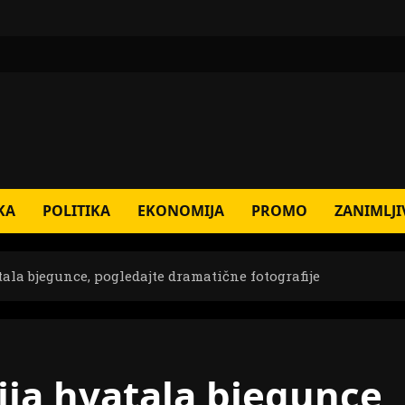
KA
POLITIKA
EKONOMIJA
PROMO
ZANIMLJI
ala bjegunce, pogledajte dramatične fotografije
ija hvatala bjegunce,