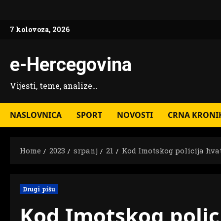
Skip
to
7 kolovoza, 2026
content
e-Hercegovina
Vijesti, teme, analize…
NASLOVNICA
SPORT
NOVOSTI
CRNA KRONI
Home
2023
srpanj
21
Kod Imotskog policija hvat
Drugi pišu
Kod Imotskog polic