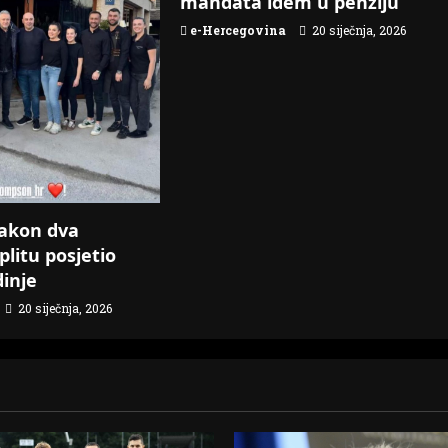
mandata idem u penziju
e-Hercegovina
20 siječnja, 2026
akon dva
plitu posjetio
dinje
20 siječnja, 2026