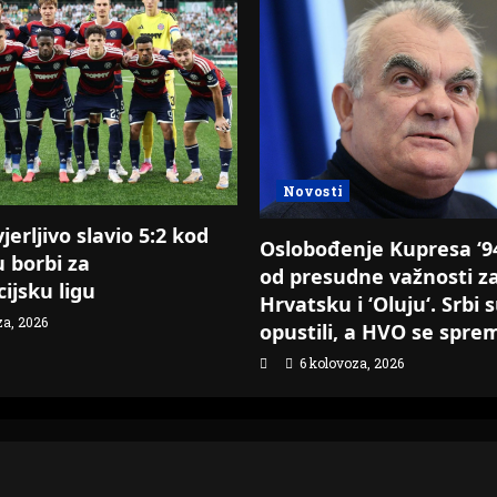
Novosti
erljivo slavio 5:2 kod
Oslobođenje Kupresa ‘94.
u borbi za
od presudne važnosti z
ijsku ligu
Hrvatsku i ‘Oluju‘. Srbi 
za, 2026
opustili, a HVO se spre
6 kolovoza, 2026