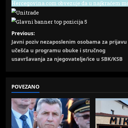
Hercegovina.com obvezuje da u najkraćem mog
P
Previous:
Javni poziv nezaposlenim osobama za prijavu
o
učešća u programu obuke i stručnog
s
usavršavanja za njegovatelje/ice u SBK/KSB
t
n
POVEZANO
a
v
i