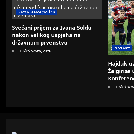
Samo Hercegovina
Svečani prijem za Ivana Soldu
nakon velikog uspjeha na
državnom prvenstvu
Novosti
6 kolovoza, 2026
Hajduk uvj
Žalgirisa 
Konferenc
6 kolovo