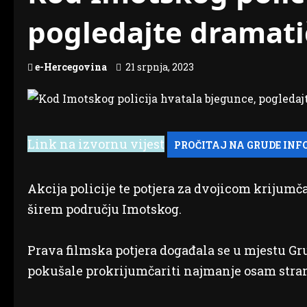
pogledajte dramati
e-Hercegovina
21 srpnja, 2023
Link na izvornu vijest
Akcija policije te potjera za dvojicom krijumč
širem području Imotskog.
Prava filmska potjera događala se u mjestu Gr
pokušale prokrijumčariti najmanje osam stran