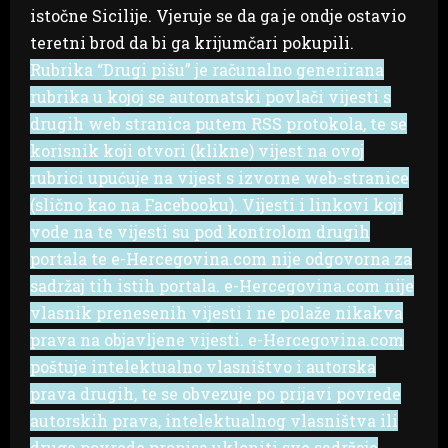
istočne Sicilije. Vjeruje se da ga je ondje ostavio
teretni brod da bi ga krijumčari pokupili.
Rubrika “Drugi pišu” je računalno generirana
rubrika u kojoj se automatski povlači vijesti s
drugih web stranica putem RSS protokola, te se
korisnik koji otvori (klikne) vijest na ovoj
rubrici upućuje na vijest s izvorne web-stranice
(slično kao na Facebooku). Vijesti i linkovi koji
vode na te vijesti su pod kontrolom drugih
portala te e-Hercegovina.com nije odgovorna za
sadržaj tih istih portala. e-Hercegovina.com nije
vlasnik prenesenih vijesti i ne polaže nikakva
prava na objavljene vijesti. e-Hercegovina.com
poštuje intelektualno vlasništvo i autorska
prava drugih, te se obvezuje po prijavi povrede
autorskih prava, intelektualnog vlasništva ili
druge povrede propisa ukloniti sve sadržaje