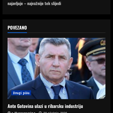
t
najavljuje – najvažnije tek slijedi
n
a
POVEZANO
v
i
g
a
t
i
Drugi pišu
o
n
Ante Gotovina ulazi u ribarsku industriju