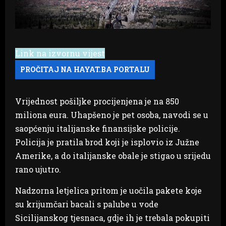
Link na izvornu vijest
Vrijednost pošiljke procijenjena je na 850
miliona eura. Uhapšeno je pet osoba, navodi se u
saopćenju italijanske finansijske policije.
Policija je pratila brod koji je isplovio iz Južne
Amerike, a do italijanske obale je stigao u srijedu
rano ujutro.
Nadzorna letjelica pritom je uočila pakete koje
su krijumčari bacali s palube u vode
Sicilijanskog tjesnaca, gdje ih je trebala pokupiti