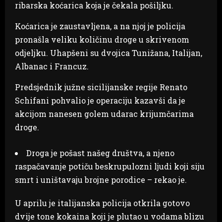
ribarska koćarica koja je čekala pošiljku.
Koćarica je zaustavljena, a na njoj je policija
pronašla veliku količinu droge u skrivenom
odjeljku. Uhapšeni su dvojica Tunižana, Italijan,
Albanac i Francuz.
Predsjednik južne sicilijanske regije Renato
Schifani pohvalio je operaciju kazavši da je
akcijom nanesen golem udarac krijumčarima
droge.
Droga je pošast našeg društva, a njeno
raspačavanje potiču beskrupulozni ljudi koji siju
smrt i uništavaju brojne porodice – rekao je.
U aprilu je italijanska policija otkrila gotovo
dvije tone kokaina koji je plutao u vodama blizu