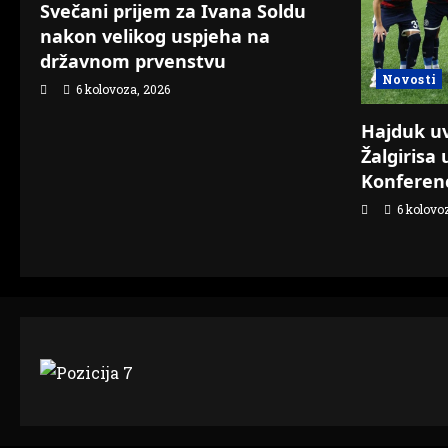
Svečani prijem za Ivana Soldu
nakon velikog uspjeha na
državnom prvenstvu
Novosti
6 kolovoza, 2026
Hajduk uvj
Žalgirisa 
Konferenc
6 kolovo