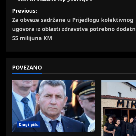
P
Previous:
Za obveze sadržane u Prijedlogu kolektivnog
o
ugovora iz oblasti zdravstva potrebno dodatn
s
55 milijuna KM
t
n
POVEZANO
a
v
i
g
a
Drugi pišu