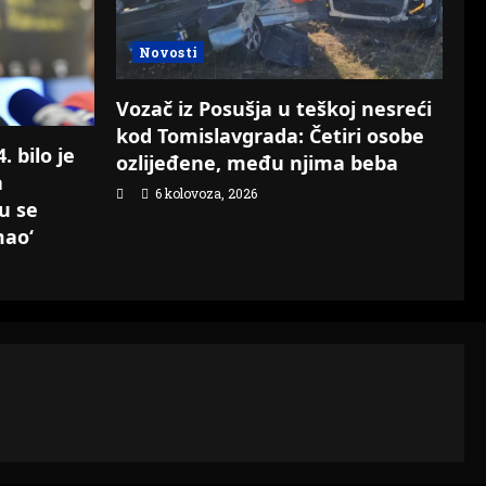
Novosti
Vozač iz Posušja u teškoj nesreći
kod Tomislavgrada: Četiri osobe
 bilo je
ozlijeđene, među njima beba
a
6 kolovoza, 2026
su se
mao‘