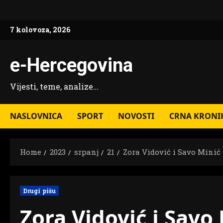
Skip
to
7 kolovoza, 2026
content
e-Hercegovina
Vijesti, teme, analize…
NASLOVNICA
SPORT
NOVOSTI
CRNA KRONI
Home
2023
srpanj
21
Zora Vidović i Savo Minić
Drugi pišu
Zora Vidović i Savo