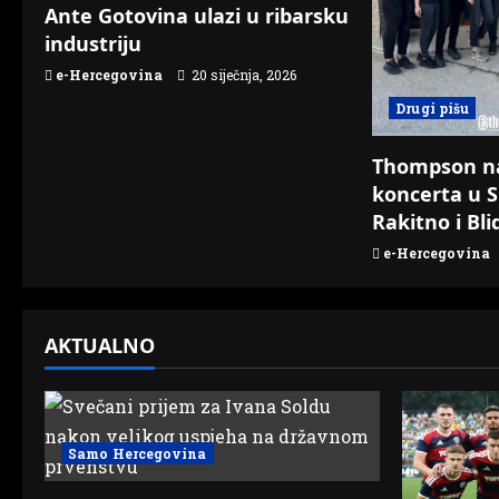
t
Ante Gotovina ulazi u ribarsku
industriju
i
e-Hercegovina
20 siječnja, 2026
o
Drugi pišu
n
Thompson n
koncerta u S
Rakitno i Bli
e-Hercegovina
AKTUALNO
Samo Hercegovina