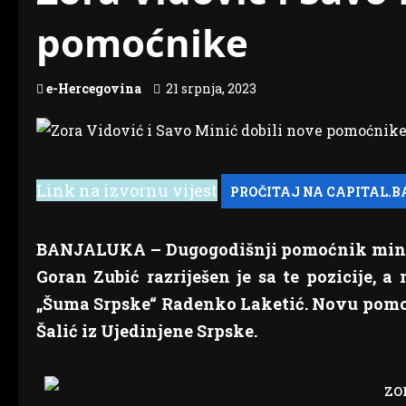
pomoćnike
e-Hercegovina
21 srpnja, 2023
Link na izvornu vijest
BANJALUKA – Dugogodišnji pomoćnik minist
Goran Zubić razriješen je sa te pozicije, 
„Šuma Srpske“ Radenko Laketić. Novu pomoćn
Šalić iz Ujedinjene Srpske.