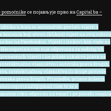
ve pomoćnike
се појављује прво на
Capital.ba –
ubrika u kojoj se automatski povlači vijesti s
korisnik koji otvori (klikne) vijest na ovoj rubric
no kao na Facebooku). Vijesti i linkovi koji vode na
 e-Hercegovina.com nije odgovorna za sadržaj tih
 prenesenih vijesti i ne polaže nikakva prava na
 intelektualno vlasništvo i autorska prava drugih,
rava, intelektualnog vlasništva ili druge povrede
utorska prava drugih. Primjedbe, prijave kršenja
l ehercegovina22@gmail.com te se e-
ućem roku odgovori na email i po potrebi reagira