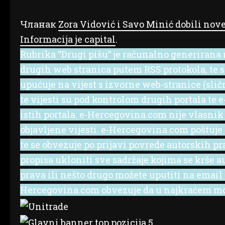
Чланак
Zora Vidović i Savo Minić dobili no
Informacija je capital
.
Rubrika “Drugi pišu” je računalno generirana r
drugih web stranica putem RSS protokola, te se 
upućuje na vijest s izvorne web-stranice (slič
te vijesti su pod kontrolom drugih portala te
istih portala. e-Hercegovina.com nije vlasnik
objavljene vijesti. e-Hercegovina.com poštuje
te se obvezuje po prijavi povrede autorskih p
propisa ukloniti sve sadržaje kojima se krše a
prava ili nešto drugo možete uputiti na emai
Hercegovina.com obvezuje da u najkraćem mog