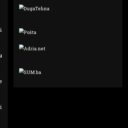
i
u
e
i