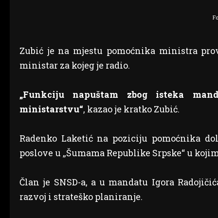
Fo
Zubić je na mjestu pomoćnika ministra prov
ministar za kojeg je radio.
„Funkciju napuštam zbog isteka mand
ministarstvu“
, kazao je kratko Zubić.
Radenko Laketić na poziciju pomoćnika dola
poslove u „Šumama Republike Srpske“ u kojima 
Član je SNSD-a, a u mandatu Igora Radojičić
razvoj i strateško planiranje.