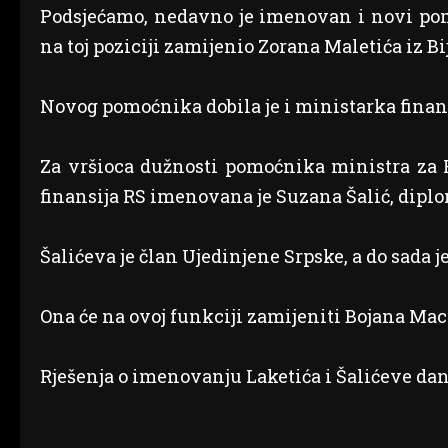
Podsjećamo, nedavno je imenovan i novi pomo
na toj poziciji zamijenio Zorana Maletića iz Bij
Novog pomoćnika dobila je i ministarka finans
Za vršioca dužnosti pomoćnika ministra za R
finansija RS imenovana je Suzana Šalić, dipl
Šalićeva je član Ujedinjene Srpske, a do sada j
Ona će na ovoj funkciji zamijeniti Bojana Mac
Rješenja o imenovanju Laketića i Šalićeve dan