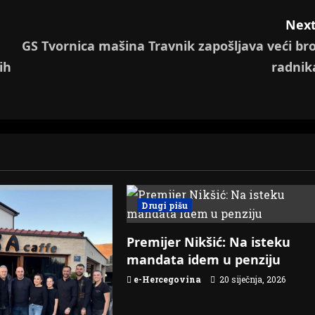
Next
GS Tvornica mašina Travnik zapošljava veći bro
ih
radnik
Drugi pišu
Premijer Nikšić: Na isteku
mandata idem u penziju
e-Hercegovina
20 siječnja, 2026