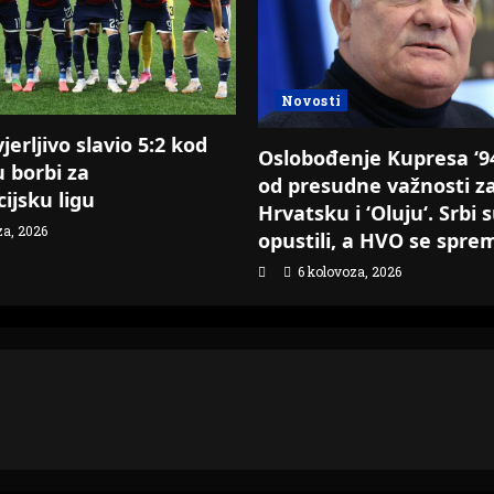
Novosti
erljivo slavio 5:2 kod
Oslobođenje Kupresa ‘94.
u borbi za
od presudne važnosti z
ijsku ligu
Hrvatsku i ‘Oluju‘. Srbi 
za, 2026
opustili, a HVO se spre
6 kolovoza, 2026