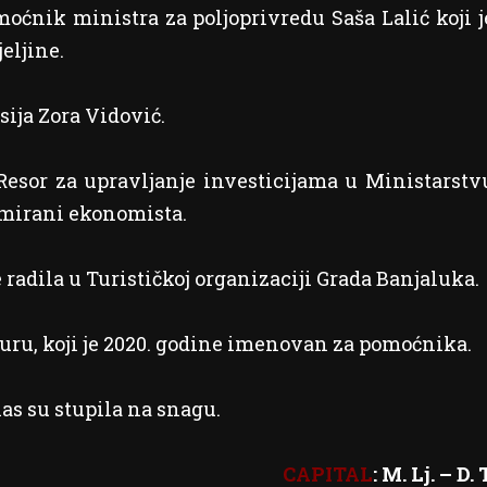
ćnik ministra za poljoprivredu Saša Lalić koji j
eljine.
ija Zora Vidović.
esor za upravljanje investicijama u Ministarstv
omirani ekonomista.
e radila u Turističkoj organizaciji Grada Banjaluka.
uru, koji je 2020. godine imenovan za pomoćnika.
as su stupila na snagu.
CAPITAL
: M. Lj. – D. T