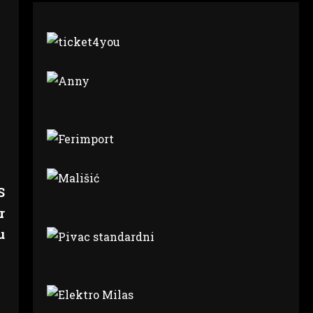
S
r
u