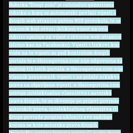
Rubrika “Drugi pišu” je računalno generirana
rubrika u kojoj se automatski povlači vijesti s
drugih web stranica putem RSS protokola, te se
korisnik koji otvori (klikne) vijest na ovoj
rubrici upućuje na vijest s izvorne web-stranice
(slično kao na Facebooku). Vijesti i linkovi koji
vode na te vijesti su pod kontrolom drugih
portala te e-Hercegovina.com nije odgovorna za
sadržaj tih istih portala. e-Hercegovina.com nije
vlasnik prenesenih vijesti i ne polaže nikakva
prava na objavljene vijesti. e-Hercegovina.com
poštuje intelektualno vlasništvo i autorska
prava drugih, te se obvezuje po prijavi povrede
autorskih prava, intelektualnog vlasništva ili
druge povrede propisa ukloniti sve sadržaje
kojima se krše autorska prava drugih.
Primjedbe, prijave kršenja prava ili nešto drugo