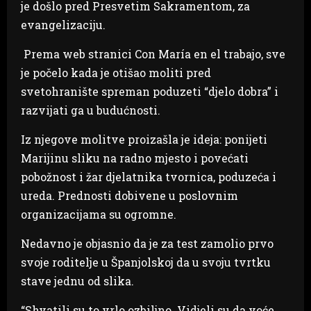
je došlo pred Presvetim Sakramentom, za
evangelizaciju.
Prema web stranici Con María en el trabajo, sve
je počelo kada je otišao moliti pred
svetohranište spreman poduzeti “djelo dobra” i
razvijati ga u budućnosti.
Iz njegove molitve proizašla je ideja: ponijeti
Marijinu sliku na radno mjesto i povećati
pobožnost i žar djelatnika tvornica, poduzeća i
ureda. Prednosti dobivene u poslovnim
organizacijama su ogromne.
Nedavno je objasnio da je za test zamolio prvo
svoje roditelje u Španjolskoj da u svoju tvrtku
stave jednu od slika.
“Shvatili su to vrlo ozbiljno. Vidjeli su da voće