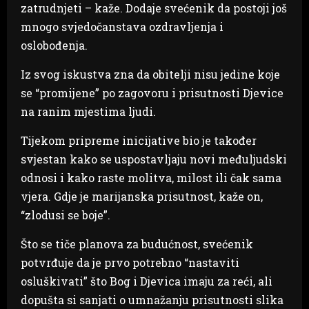
zatrudnjeti – kaže. Dodaje svećenik da postoji još
mnogo svjedočanstava ozdravljenja i
oslobođenja.
Iz svog iskustva zna da obitelji nisu jedine koje
se “promijene” po zagovoru i prisutnosti Djevice
na ranim mjestima ljudi.
Tijekom pripreme inicijative bio je također
svjestan kako se uspostavljaju novi međuljudski
odnosi i kako raste molitva, milost ili čak sama
vjera. Gdje je marijanska prisutnost, kaže on,
“zlodusi se boje”.
Što se tiče planova za budućnost, svećenik
potvrđuje da je prvo potrebno “nastaviti
osluškivati” što Bog i Djevica imaju za reći, ali
dopušta si sanjati o umnažanju prisutnosti slika