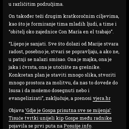
u različitim područjima.
On također teži drugim kratkoročnim ciljevima,
kao što je formiranje tima mladih ljudi, a time i
“obitelj oko zajednice Con María en el trabajo”.
“Lijepo je sanjati. Sve što dolazi od Marije stvara
radost, posebno je, stvari se popravljaju, a ako ne,
u patnji se nalazi smisao. Ona je majka, ona je
jaka i čvrsta, ona je utočište za grešnike.
Konkretan plan je staviti mnogo slika, stvoriti
mnogo prostora za molitvu, da nas to dovede do
Isusa i da možemo dosegnuti nebo i
evangelizirati”, zaključuje, a prenosi
vjera.hr
Objava
‘Gdje je Gospa prisutna sve se mijenja’:
Tisuće tvrtki unijeli kip Gospe među radnike
pojavila se prvi puta na
Posušje.info
.