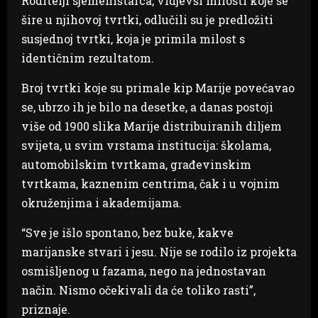
Roditelji sjemeništarca, vidjevši milosti koje se
šire u njihovoj tvrtki, odlučili su je predložiti
susjednoj tvrtki, koja je primila milost s
identičnim rezultatom.
Broj tvrtki koje su primale kip Marije povećavao
se, ubrzo ih je bilo na desetke, a danas postoji
više od 1900 slika Marije distribuiranih diljem
svijeta, u svim vrstama institucija: školama,
automobilskim tvrtkama, građevinskim
tvrtkama, kaznenim centrima, čak i u vojnim
okruženjima i akademijama.
“Sve je išlo spontano, bez buke, kakve
marijanske stvari i jesu. Nije se rodilo iz projekta
osmišljenog u fazama, nego na jednostavan
način. Nismo očekivali da će toliko rasti”,
priznaje.