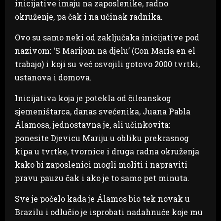
inicijative imaju na zaposlenike, radno
okruženje, pa čak i na učinak radnika.
Ovo su samo neki od zaključaka inicijative pod
nazivom: ‘S Marijom na djelu’ (Con María en el
trabajo) i koji su već osvojili gotovo 2000 tvrtki,
ustanova i domova.
Inicijativa koja je potekla od čileanskog
sjemeništarca, danas svećenika, Juana Pabla
Álamosa, jednostavna je, ali učinkovita:
ponesite Djevicu Mariju u obliku prekrasnog
kipa u tvrtke, tvornice i druga radna okruženja
kako bi zaposlenici mogli moliti i napraviti
pravu pauzu čak i ako je to samo pet minuta.
Sve je počelo kada je Álamos bio tek novak u
Brazilu i odlučio je isprobati nadahnuće koje mu