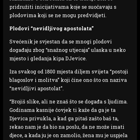
pridružiti inicijativama koje se suočavaju s
plodovima koji se ne mogu predvidjeti.
Plodovi “nevidljivog apostolata”
Svećenik je svjestan da se mnogi plodovi
događaju zbog “snažnog utjecaja” ulaska u neko
mjesto i gledanja kipa DJevice.
Iza svakog od 1800 mjesta diljem svijeta “postoji
blagoslov i molitva” koji čine ono što on naziva
“nevidljivi apostolat”.
“Brojiš slike, ali ne znaš što se događa s ljudima.
Godinama kasnije čovjek ti kaže da ga je ta
Djevica privukla, a kad ga pitaš zašto baš ta,
rekao nam je da bio na poslu, da ne može imati
djece, a kada ju je on zamolio, žena mu je uspjela