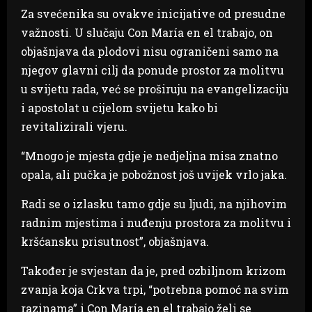
Za svećenika su ovakve inicijative od presudne
važnosti. U slučaju Con María en el trabajo, on
objašnjava da plodovi nisu ograničeni samo na
njegov glavni cilj da ponude prostor za molitvu
u svijetu rada, već se proširuju na evangelizaciju
i apostolat u cijelom svijetu kako bi
revitalizirali vjeru.
“Mnogo je mjesta gdje je nedjeljna misa znatno
opala, ali pučka je pobožnost još uvijek vrlo jaka.
Radi se o izlasku tamo gdje su ljudi, na njihovim
radnim mjestima i nuđenju prostora za molitvu i
kršćansku prisutnost”, objašnjava.
Također je svjestan da je, pred ozbiljnom krizom
zvanja koja Crkva trpi, “potrebna pomoć na svim
razinama” i Con María en el trabajo želi se