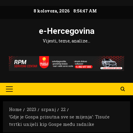
Skip
8 kolovoza, 2026
8:54:49 AM
to
content
e-Hercegovina
Vijesti, teme, analize…
Primary
Menu
Home
2023
srpanj
22
‘Gdje je Gospa prisutna sve se mijenja’: Tisuće
tvrtki unijeli kip Gospe među radnike