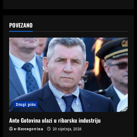
a
v
POVEZANO
i
g
a
t
i
o
Drugi pišu
n
Ante Gotovina ulazi u ribarsku industriju
e-Hercegovina
20 siječnja, 2026