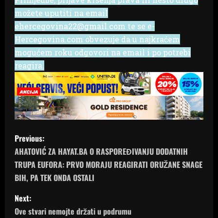
možete uputiti na email
ehercegovina22@gmail.com te se e-
Hercegovina.com obvezuje da u najkraćem
mogućem roku odgovori na email i po potrebi
reagira.
P
Previous:
o
AHATOVIĆ ZA HAYAT.BA O RASPOREĐIVANJU DODATNIH
TRUPA EUFORA: PRVO MORAJU REAGIRATI ORUŽANE SNAGE
s
BIH, PA TEK ONDA OSTALI
t
Next:
n
Ove stvari nemojte držati u podrumu