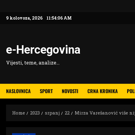
Skip
to
9 kolovoza, 2026
11:54:08 AM
content
e-Hercegovina
Vijesti, teme, analize…
NASLOVNICA
SPORT
NOVOSTI
CRNA KRONIKA
POL
Home
2023
srpanj
22
Mirza Varešanović više nij