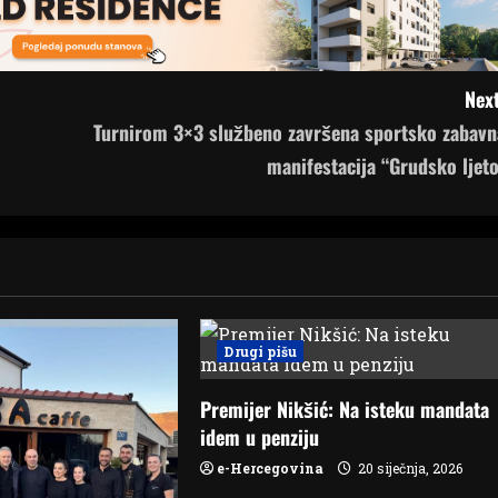
Next
Turnirom 3×3 službeno završena sportsko zabavn
manifestacija “Grudsko ljeto
Drugi pišu
Premijer Nikšić: Na isteku mandata
idem u penziju
e-Hercegovina
20 siječnja, 2026