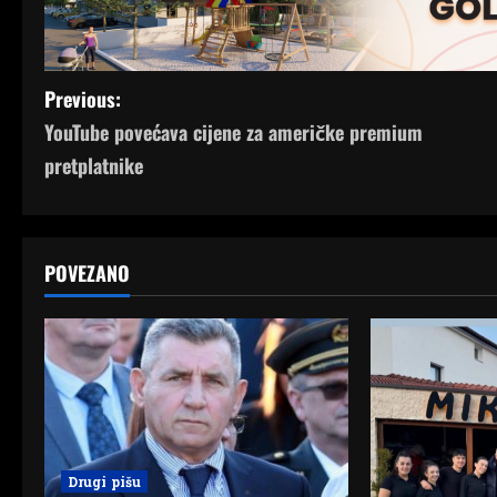
P
Previous:
YouTube povećava cijene za američke premium
o
pretplatnike
s
t
POVEZANO
n
a
v
i
g
Drugi pišu