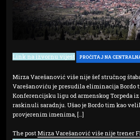
Link na izvornu vijest
Mirza Varešanović više nije šef stručnog štaba
Varešanoviću je presudila eliminacija Bordo t
Konferencijsku ligu od armenskog Torpeda iz 
raskinuli saradnju. Ušao je Bordo tim kao veli
provjerenim imenima, […]
The post
Mirza Varešanović više nije trener F