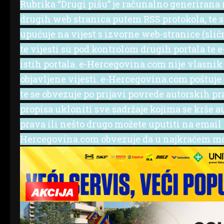
Rubrika “Drugi pišu” je računalno generirana r
drugih web stranica putem RSS protokola, te se 
upućuje na vijest s izvorne web-stranice (slič
te vijesti su pod kontrolom drugih portala te
istih portala. e-Hercegovina.com nije vlasnik
objavljene vijesti. e-Hercegovina.com poštuje
te se obvezuje po prijavi povrede autorskih p
propisa ukloniti sve sadržaje kojima se krše a
prava ili nešto drugo možete uputiti na emai
Hercegovina.com obvezuje da u najkraćem mog