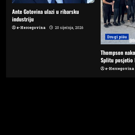
a
Ante Gotovina ulazi u ribarsku
t
industriju
e-Hercegovina
20 siječnja, 2026
i
Drugi pišu
o
Thompson nako
n
Splitu posjetio 
e-Hercegovina