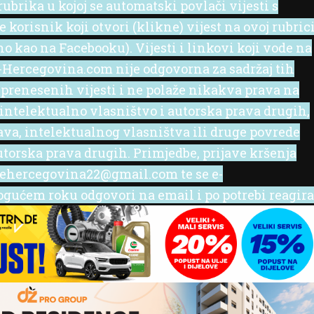
ubrika u kojoj se automatski povlači vijesti s
korisnik koji otvori (klikne) vijest na ovoj rubric
no kao na Facebooku). Vijesti i linkovi koji vode na
 e-Hercegovina.com nije odgovorna za sadržaj tih
 prenesenih vijesti i ne polaže nikakva prava na
 intelektualno vlasništvo i autorska prava drugih,
rava, intelektualnog vlasništva ili druge povrede
utorska prava drugih. Primjedbe, prijave kršenja
l ehercegovina22@gmail.com te se e-
ućem roku odgovori na email i po potrebi reagira