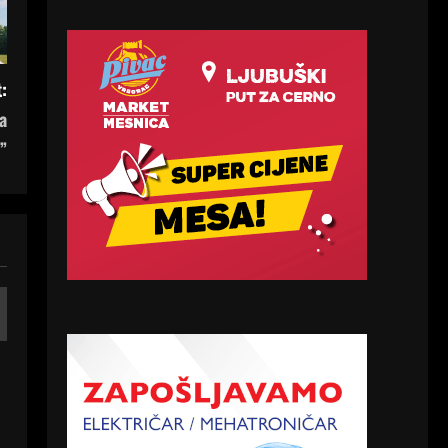
:
a
”