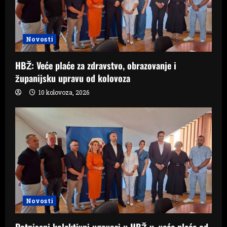
Novosti
HBŽ: Veće plaće za zdravstvo, obrazovanje i
županijsku upravu od kolovoza
10 kolovoza, 2026
Novosti
Potpisani kolektivni ugovori u HBŽ-u, veće plaće od