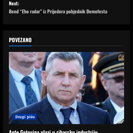
Next:
t
Bend “Eho radar” iz Prijedora pobjednik Demofesta
n
a
POVEZANO
v
i
g
a
t
i
Drugi pišu
o
Ante Gotovina ulazi u ribarsku industriju