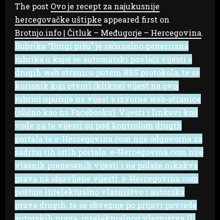
The post
Ovo je recept za najukusnije
hercegovačke uštipke
appeared first on
Brotnjo.info | Čitluk – Međugorje – Hercegovina
.
Rubrika “Drugi pišu” je računalno generirana
rubrika u kojoj se automatski povlači vijesti s
drugih web stranica putem RSS protokola, te se
korisnik koji otvori (klikne) vijest na ovoj
rubrici upućuje na vijest s izvorne web-stranice
(slično kao na Facebooku). Vijesti i linkovi koji
vode na te vijesti su pod kontrolom drugih
portala te e-Hercegovina.com nije odgovorna za
sadržaj tih istih portala. e-Hercegovina.com nije
vlasnik prenesenih vijesti i ne polaže nikakva
prava na objavljene vijesti. e-Hercegovina.com
poštuje intelektualno vlasništvo i autorska
prava drugih, te se obvezuje po prijavi povrede
autorskih prava, intelektualnog vlasništva ili