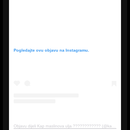
Pogledajte ovu objavu na Instagramu.
Objavu dijeli Kap maslinova ulja ???????????? (@kap_maslinova_ulja)