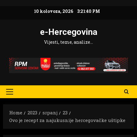
Skip
10 kolovoza, 2026
3:21:42 PM
to
content
e-Hercegovina
Vijesti, teme, analize…
Primary
Menu
Home
2023
srpanj
23
Ovo je recept za najukusnije hercegovačke uštipke