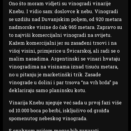
Ono što moram vidjeti su vinogradi vinarije
Knebu. I vidio sam: doslovce k nebu. Vinogradi
se uzdižu nad Duvanjskim poljem, od 920 metara
nadmorske visine do čak 965 metara. Zapravo su
to najviši komercijalni vinogradi na svijetu.
Kažem komercijalni jer su zasađeni trsovi i na
višoj visini, primjerice u Švicarskoj, ali radi se o
malim nasadima. Argentinski se vinari hvataju
vinogradima na visinama iznad tisuću metara,
no u pitanju je marketinški trik. Zasade
vinograde u dolini i par trsova “na vrh brda” pa
deklariraju samo planinsku kotu.
Vinarija Knebu njeguje već sada u prvoj fazi više
od 10.000 boca po berbi, isključivo od grožđa
spomenutog nebeskog vinograda.
S ovakvom pričom mogao bih zavarati