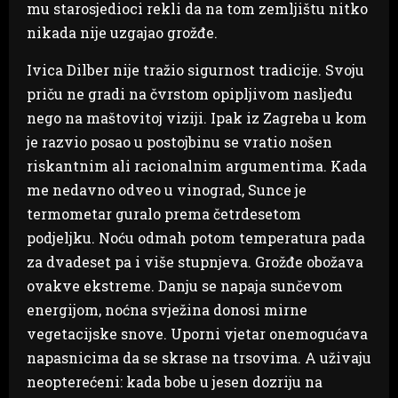
mu starosjedioci rekli da na tom zemljištu nitko
nikada nije uzgajao grožđe.
Ivica Dilber nije tražio sigurnost tradicije. Svoju
priču ne gradi na čvrstom opipljivom nasljeđu
nego na maštovitoj viziji. Ipak iz Zagreba u kom
je razvio posao u postojbinu se vratio nošen
riskantnim ali racionalnim argumentima. Kada
me nedavno odveo u vinograd, Sunce je
termometar guralo prema četrdesetom
podjeljku. Noću odmah potom temperatura pada
za dvadeset pa i više stupnjeva. Grožđe obožava
ovakve ekstreme. Danju se napaja sunčevom
energijom, noćna svježina donosi mirne
vegetacijske snove. Uporni vjetar onemogućava
napasnicima da se skrase na trsovima. A uživaju
neopterećeni: kada bobe u jesen dozriju na