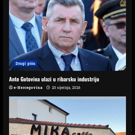
i
g
a
t
i
Drugi pišu
o
n
Ante Gotovina ulazi u ribarsku industriju
e-Hercegovina
20 siječnja, 2026