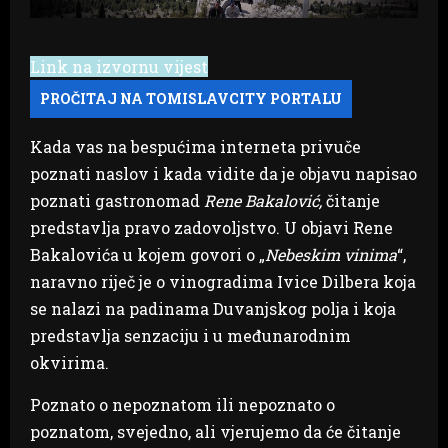
Link na izvornu vijest
Kada vas na bespućima interneta privuče
poznati naslov i kada vidite da je objavu napisao
poznati gastronomad
Rene Bakalović,
čitanje
predstavlja pravo zadovoljstvo. U objavi Rene
Bakalovića u kojem govori o „
Nebeskim vinima
“,
naravno riječ je o vinogradima Ivice Dilbera koja
se nalazi na padinama Duvanjskog polja i koja
predstavlja senzaciju i u međunarodnim
okvirima.
Poznato o nepoznatom ili nepoznato o
poznatom, svejedno, ali vjerujemo da će čitanje