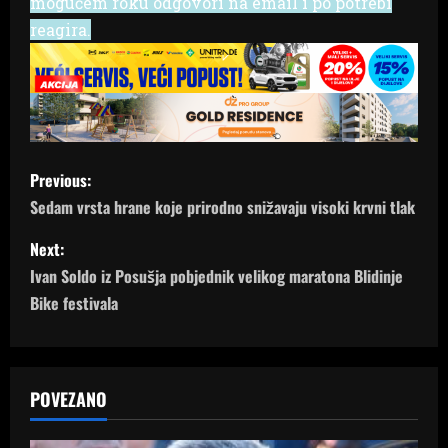
mogućem roku odgovori na email i po potrebi
reagira.
P
Previous:
o
Sedam vrsta hrane koje prirodno snižavaju visoki krvni tlak
s
Next:
Ivan Soldo iz Posušja pobjednik velikog maratona Blidinje
t
Bike festivala
n
a
POVEZANO
v