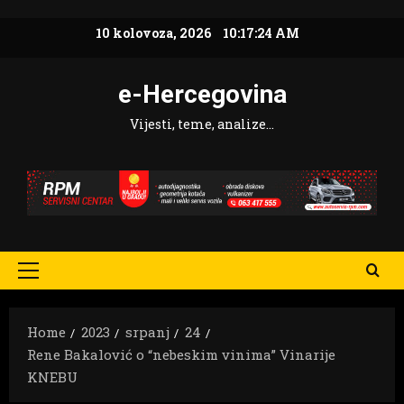
Skip
10 kolovoza, 2026
10:17:25 AM
to
content
e-Hercegovina
Vijesti, teme, analize…
Primary
Menu
Home
2023
srpanj
24
Rene Bakalović o “nebeskim vinima” Vinarije
KNEBU