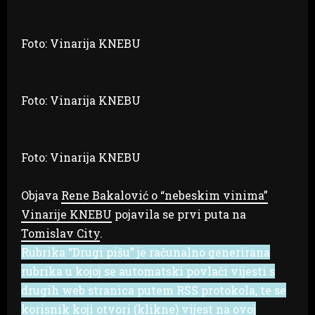
Foto: Vinarija KNEBU
Foto: Vinarija KNEBU
Foto: Vinarija KNEBU
Objava
Rene Bakalović o “nebeskim vinima”
Vinarije KNEBU
pojavila se prvi puta na
Tomislav City
.
Rubrika “Drugi pišu” je računalno generirana
rubrika u kojoj se automatski povlači vijesti s
drugih web stranica putem RSS protokola, te se
korisnik koji otvori (klikne) vijest na ovoj