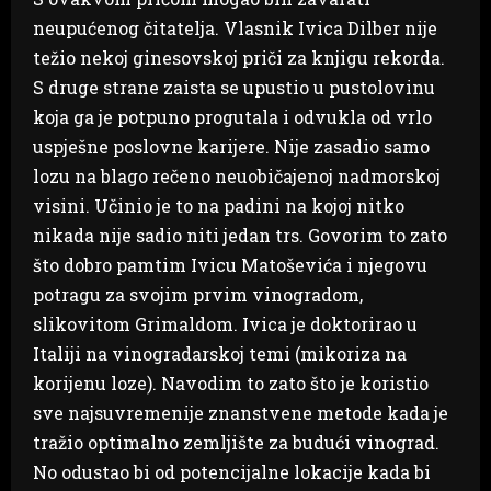
neupućenog čitatelja. Vlasnik Ivica Dilber nije
težio nekoj ginesovskoj priči za knjigu rekorda.
S druge strane zaista se upustio u pustolovinu
koja ga je potpuno progutala i odvukla od vrlo
uspješne poslovne karijere. Nije zasadio samo
lozu na blago rečeno neuobičajenoj nadmorskoj
visini. Učinio je to na padini na kojoj nitko
nikada nije sadio niti jedan trs. Govorim to zato
što dobro pamtim Ivicu Matoševića i njegovu
potragu za svojim prvim vinogradom,
slikovitom Grimaldom. Ivica je doktorirao u
Italiji na vinogradarskoj temi (mikoriza na
korijenu loze). Navodim to zato što je koristio
sve najsuvremenije znanstvene metode kada je
tražio optimalno zemljište za budući vinograd.
No odustao bi od potencijalne lokacije kada bi