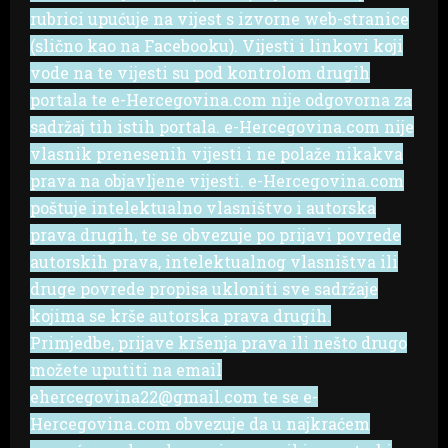
rubrici upućuje na vijest s izvorne web-stranice
(slično kao na Facebooku). Vijesti i linkovi koji
vode na te vijesti su pod kontrolom drugih
portala te e-Hercegovina.com nije odgovorna za
sadržaj tih istih portala. e-Hercegovina.com nije
vlasnik prenesenih vijesti i ne polaže nikakva
prava na objavljene vijesti. e-Hercegovina.com
poštuje intelektualno vlasništvo i autorska
prava drugih, te se obvezuje po prijavi povrede
autorskih prava, intelektualnog vlasništva ili
druge povrede propisa ukloniti sve sadržaje
kojima se krše autorska prava drugih.
Primjedbe, prijave kršenja prava ili nešto drugo
možete uputiti na email
ehercegovina22@gmail.com te se e-
Hercegovina.com obvezuje da u najkraćem