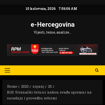
Skip
10 kolovoza, 2026
7:56:08 AM
to
content
e-Hercegovina
Vijesti, teme, analize…
Primary
Menu
Home
2023
srpanj
25
BiH: Stranački čelnici nakon svađa spremni na
suradnju i provedbu reformi