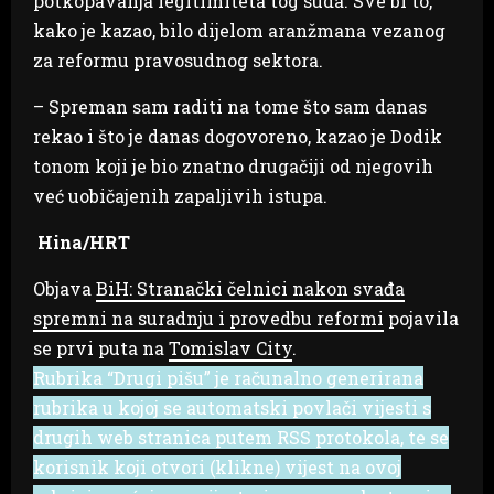
potkopavanja legitimiteta tog suda. Sve bi to,
kako je kazao, bilo dijelom aranžmana vezanog
za reformu pravosudnog sektora.
– Spreman sam raditi na tome što sam danas
rekao i što je danas dogovoreno, kazao je Dodik
tonom koji je bio znatno drugačiji od njegovih
već uobičajenih zapaljivih istupa.
Hina/HRT
Objava
BiH: Stranački čelnici nakon svađa
spremni na suradnju i provedbu reformi
pojavila
se prvi puta na
Tomislav City
.
Rubrika “Drugi pišu” je računalno generirana
rubrika u kojoj se automatski povlači vijesti s
drugih web stranica putem RSS protokola, te se
korisnik koji otvori (klikne) vijest na ovoj