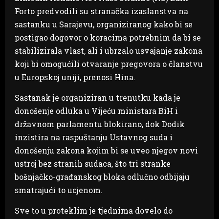
Forto predvodili su stranačka izaslanstva na
sastanku u Sarajevu, organiziranog kako bi se
postigao dogovor o koracima potrebnim da bi se
stabilizirala vlast, ali i ubrzalo usvajanje zakona
koji bi omogućili otvaranje pregovora o članstvu
u Europskoj uniji, prenosi Hina.
Sastanak je organiziran u trenutku kada je
donošenje odluka u Vijeću ministara BiH i
državnom parlamentu blokirano, dok Dodik
inzistira na raspuštanju Ustavnog suda i
donošenju zakona kojim bi se uveo njegov novi
ustroj bez stranih sudaca, što tri stranke
bošnjačko-građanskog bloka odlučno odbijaju
smatrajući to ucjenom.
Sve to u proteklim je tjednima dovelo do