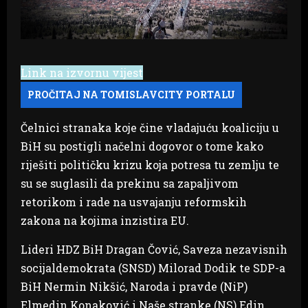
Link na izvornu vijest
Čelnici stranaka koje čine vladajuću koaliciju u
BiH su postigli načelni dogovor o tome kako
riješiti političku krizu koja potresa tu zemlju te
su se suglasili da prekinu sa zapaljivom
retorikom i rade na usvajanju reformskih
zakona na kojima inzistira EU.
Lideri HDZ BiH Dragan Čović, Saveza nezavisnih
socijaldemokrata (SNSD) Milorad Dodik te SDP-a
BiH Nermin Nikšić, Naroda i pravde (NiP)
Elmedin Konaković i Naše stranke (NS) Edin