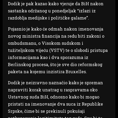
Dodik je pak kazao kako vjeruje da BiH nakon
sastanka održanog u ponedjeljak “izlazi iz
razdoblja medijske i političke galame”.
Pojasnio je kako će odmah nakon imenovanja
novog ministra financija na redu biti zakoni o
ombudsmanu, o Visokom sudskom i
tužiteljskom vijeću (VSTV) te o slobodi pristupa
informacijama kao i dva sporazuma iz
Berlinskog procesa, što je sve dio reformskog
paketa na kojemu inzistira Bruxelles.
Dodik je neizravno naznačio kako je spreman
napraviti korak unatrag u raspravama oko
Ustavnog suda BiH, odnosno kako bi mogao
pristati na imenovanje dva suca iz Republike
Srpske, čime bi se prekinuli pokušaji