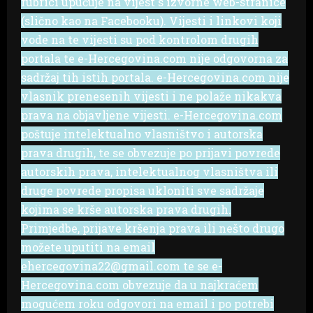
rubrici upućuje na vijest s izvorne web-stranice
(slično kao na Facebooku). Vijesti i linkovi koji
vode na te vijesti su pod kontrolom drugih
portala te e-Hercegovina.com nije odgovorna za
sadržaj tih istih portala. e-Hercegovina.com nije
vlasnik prenesenih vijesti i ne polaže nikakva
prava na objavljene vijesti. e-Hercegovina.com
poštuje intelektualno vlasništvo i autorska
prava drugih, te se obvezuje po prijavi povrede
autorskih prava, intelektualnog vlasništva ili
druge povrede propisa ukloniti sve sadržaje
kojima se krše autorska prava drugih.
Primjedbe, prijave kršenja prava ili nešto drugo
možete uputiti na email
ehercegovina22@gmail.com te se e-
Hercegovina.com obvezuje da u najkraćem
mogućem roku odgovori na email i po potrebi