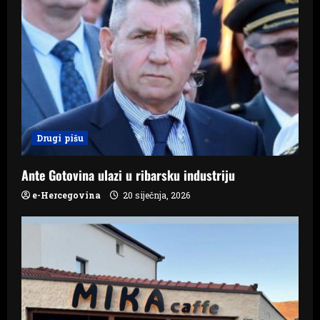
i
g
a
t
i
Drugi pišu
o
n
Ante Gotovina ulazi u ribarsku industriju
e-Hercegovina
20 siječnja, 2026