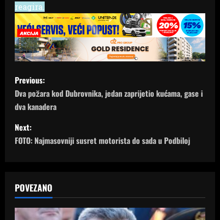
reagira.
P
Previous:
o
Dva požara kod Dubrovnika, jedan zaprijetio kućama, gase i
dva kanadera
s
Next:
t
FOTO: Najmasovniji susret motorista do sada u Podbiloj
n
a
POVEZANO
v