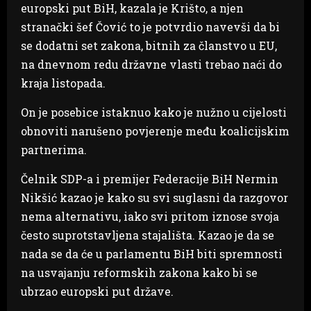
europski put BiH, kazala je Krišto, a njen
stranački šef Čović to je potvrdio navevši da bi
se dodatni set zakona, bitnih za članstvo u EU,
na dnevnom redu državne vlasti trebao naći do
kraja listopada.
On je posebice istaknuo kako je nužno u cijelosti
obnoviti narušeno povjerenje među koalicijskim
partnerima.
Čelnik SDP-a i premijer Federacije BiH Nermin
Nikšić kazao je kako su svi suglasni da razgovor
nema alternativu, iako svi pritom iznose svoja
često suprotstavljena stajališta. Kazao je da se
nada se da će u parlamentu BiH biti spremnosti
na usvajanju reformskih zakona kako bi se
ubrzao europski put države.