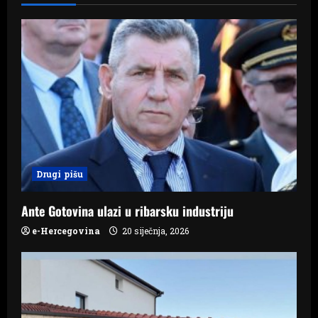
i
g
a
t
i
o
Drugi pišu
n
Ante Gotovina ulazi u ribarsku industriju
e-Hercegovina
20 siječnja, 2026