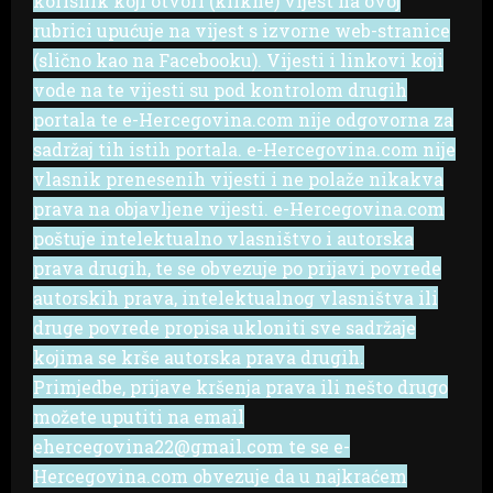
korisnik koji otvori (klikne) vijest na ovoj
rubrici upućuje na vijest s izvorne web-stranice
(slično kao na Facebooku). Vijesti i linkovi koji
vode na te vijesti su pod kontrolom drugih
portala te e-Hercegovina.com nije odgovorna za
sadržaj tih istih portala. e-Hercegovina.com nije
vlasnik prenesenih vijesti i ne polaže nikakva
prava na objavljene vijesti. e-Hercegovina.com
poštuje intelektualno vlasništvo i autorska
prava drugih, te se obvezuje po prijavi povrede
autorskih prava, intelektualnog vlasništva ili
druge povrede propisa ukloniti sve sadržaje
kojima se krše autorska prava drugih.
Primjedbe, prijave kršenja prava ili nešto drugo
možete uputiti na email
ehercegovina22@gmail.com te se e-
Hercegovina.com obvezuje da u najkraćem