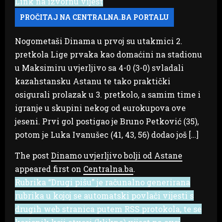
Link na izvornu vijest
Nogometaši Dinama u prvoj su utakmici 2.
pretkola Lige prvaka kao domaćini na stadionu
u Maksimiru uvjerljivo sa 4-0 (3-0) svladali
kazahstansku Astanu te tako praktički
osigurali prolazak u 3. pretkolo, a samim time i
igranje u skupini nekog od eurokupova ove
jeseni. Prvi gol postigao je Bruno Petković (35),
potom je Luka Ivanušec (41, 43, 56) dodao još […]
The post
Dinamo uvjerljivo bolji od Astane
appeared first on
Centralna.ba
.
Rubrika “Drugi pišu” je računalno generirana
rubrika u kojoj se automatski povlači vijesti s
drugih web stranica putem RSS protokola, te se