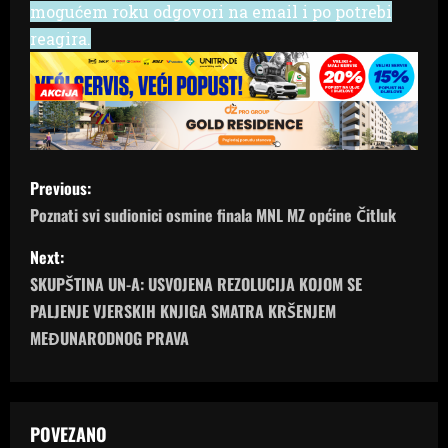
mogućem roku odgovori na email i po potrebi
reagira.
P
Previous:
o
Poznati svi sudionici osmine finala MNL MZ općine Čitluk
s
Next:
SKUPŠTINA UN-A: USVOJENA REZOLUCIJA KOJOM SE
t
PALJENJE VJERSKIH KNJIGA SMATRA KRŠENJEM
n
MEĐUNARODNOG PRAVA
a
v
POVEZANO