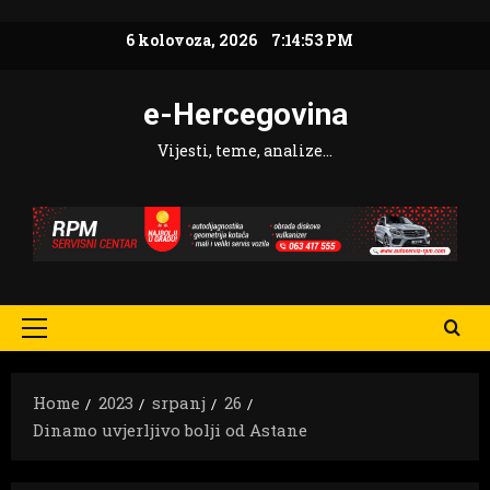
Skip
6 kolovoza, 2026
7:14:54 PM
to
content
e-Hercegovina
Vijesti, teme, analize…
Primary
Menu
Home
2023
srpanj
26
Dinamo uvjerljivo bolji od Astane