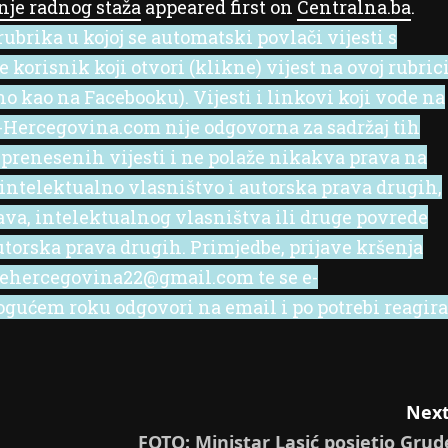
nje radnog staža
appeared first on
Centralna.ba
.
ubrika u kojoj se automatski povlači vijesti s
korisnik koji otvori (klikne) vijest na ovoj rubric
no kao na Facebooku). Vijesti i linkovi koji vode na
 e-Hercegovina.com nije odgovorna za sadržaj tih
 prenesenih vijesti i ne polaže nikakva prava na
 intelektualno vlasništvo i autorska prava drugih,
rava, intelektualnog vlasništva ili druge povrede
utorska prava drugih. Primjedbe, prijave kršenja
l ehercegovina22@gmail.com te se e-
ućem roku odgovori na email i po potrebi reagira
Next
FOTO: Ministar Lasić posjetio Grud