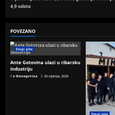
o
4,9 odsto
s
t
POVEZANO
n
a
Drugi pišu
v
Ante Gotovina ulazi u ribarsku
i
industriju
g
e-Hercegovina
20 siječnja, 2026
a
t
i
Drugi pišu