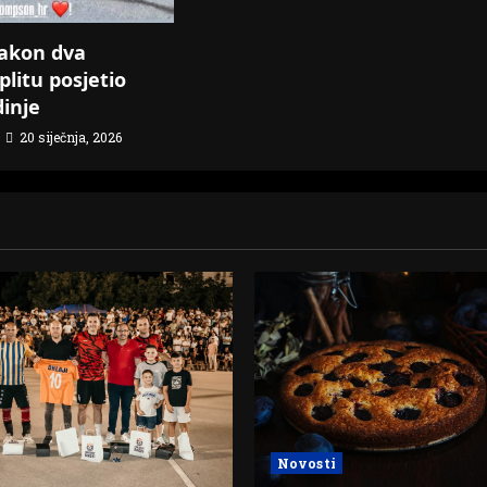
akon dva
plitu posjetio
dinje
20 siječnja, 2026
Novosti