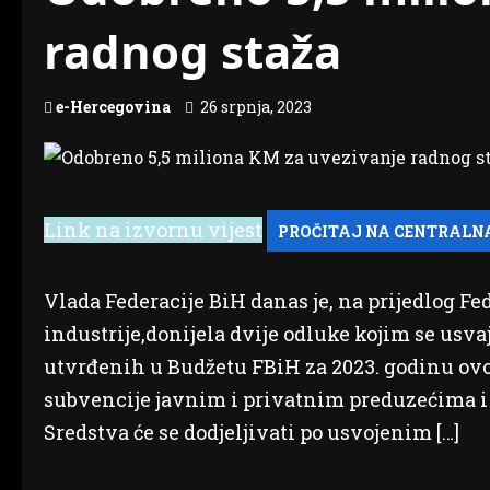
radnog staža
e-Hercegovina
26 srpnja, 2023
Link na izvornu vijest
Vlada Federacije BiH danas je, na prijedlog Fe
industrije,donijela dvije odluke kojim se us
utvrđenih u Budžetu FBiH za 2023. godinu ov
subvencije javnim i privatnim preduzećima i
Sredstva će se dodjeljivati po usvojenim […]