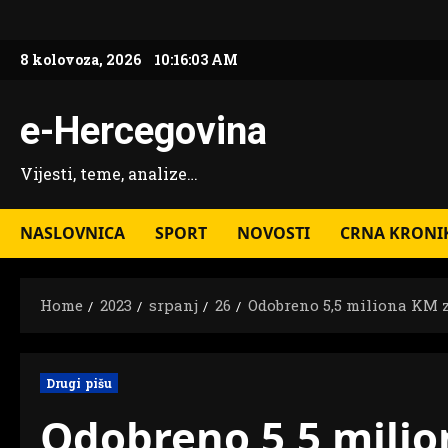
Skip
to
8 kolovoza, 2026
10:16:03 AM
content
e-Hercegovina
Vijesti, teme, analize…
NASLOVNICA
SPORT
NOVOSTI
CRNA KRONI
Home
2023
srpanj
26
Odobreno 5,5 miliona KM z
Drugi pišu
Odobreno 5,5 milio