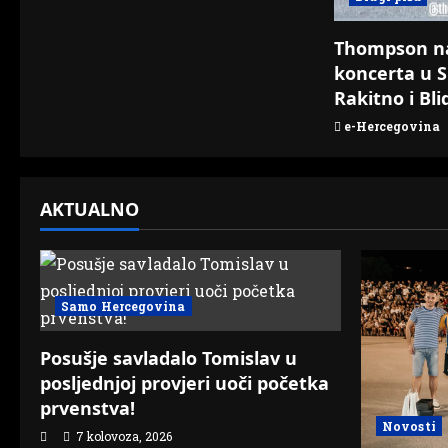
o
Thompson n
n
koncerta u S
Rakitno i Bli
e-Hercegovina
AKTUALNO
Samo Hercegovina
Posušje savladalo Tomislav u
posljednjoj provjeri uoči početka
prvenstva!
Novosti
7 kolovoza, 2026