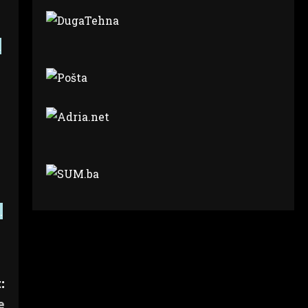
i
.
:
e