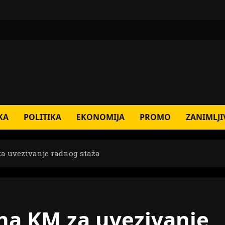
KA
POLITIKA
EKONOMIJA
PROMO
ZANIMLJI
a uvezivanje radnog staža
na KM za uvezivanje