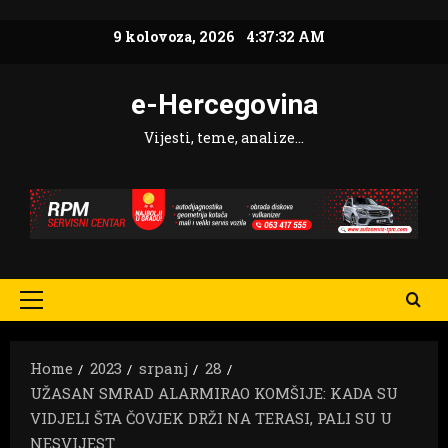
Skip
9 kolovoza, 2026
4:37:34 AM
to
content
e-Hercegovina
Vijesti, teme, analize…
Primary
Menu
Home
2023
srpanj
28
UŽASAN SMRAD ALARMIRAO KOMŠIJE: KADA SU
VIDJELI ŠTA ČOVJEK DRŽI NA TERASI, PALI SU U
NESVIJEST