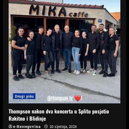
i
o
n
Drugi pišu
Thompson nakon dva koncerta u Splitu posjetio
Rakitno i Blidinje
e-Hercegovina
20 siječnja, 2026