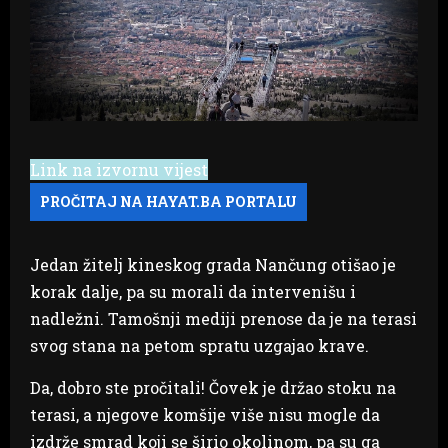
Link na izvornu vijest
Jedan žitelj kineskog grada Nančung otišao je
korak dalje, pa su morali da intervenišu i
nadležni. Tamošnji mediji prenose da je na terasi
svog stana na petom spratu uzgajao krave.
Da, dobro ste pročitali! Čovek je držao stoku na
terasi, a njegove komšije više nisu mogle da
izdrže smrad koji se širio okolinom, pa su ga