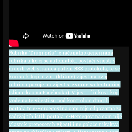
Rubrika “Drugi pišu” je računalno generirana
rubrika u kojoj se automatski povlači vijesti s
drugih web stranica putem RSS protokola, te se
korisnik koji otvori (klikne) vijest na ovoj
rubrici upućuje na vijest s izvorne web-stranice
(slično kao na Facebooku). Vijesti i linkovi koji
vode na te vijesti su pod kontrolom drugih
portala te e-Hercegovina.com nije odgovorna za
sadržaj tih istih portala. e-Hercegovina.com nije
vlasnik prenesenih vijesti i ne polaže nikakva