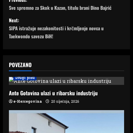
o
Sve spremno za Skok u Kazan, titulu brani Dino Bajrić
s
Next:
SIPA istražuje nezakonitosti i krčmljenje novca u
t
Taekwondo savezu BiH!
n
a
POVEZANO
v
Drugi pišu
i
Ante Gotovina ulazi u ribarsku industriju
g
e-Hercegovina
20 siječnja, 2026
a
t