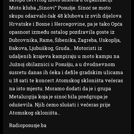
Moto kluba „Sinovi“ Posušje. Sinoć se moto
skupu odazvalo čak 48 klubova iz svih dijelova
Hrvatske i Bosne i Hercegovine, pa je tako Opća
opasnost između ostalog pozdravila goste iz
Dubrovnika, Rame, Šibenika, Zagreba, Uskoplja,
Đakova, Ljubuškog, Gruda… Motoristi iz
udaljenih krajeva kampiraju u moto kampu na
Južnoj obilaznici u Posušju, a u dvodnevnom
susretu danas ih čeka i defile gradskim ulicama
u 18 sati te koncert Atomskog skloništa večeras
na isto mjestu. Moramo dodati da je i grupa
Metalurgija koja je sinoć bila predgrupa je
oduševila. Njih ćemo slušati i večeras prije
Atomskog skloništa…
Radioposusje.ba