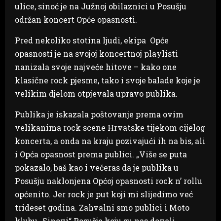
ulice, sinoć je na Južnoj obilaznici u Posušju
održan koncert Opće opasnosti.
Pred nekoliko stotina ljudi, ekipa Opće
opasnosti je na svojoj koncertnoj playlisti
nanizala svoje najveće hitove – kako one
klasične rock pjesme, tako i svoje balade koje je
velikim djelom otpjevala upravo publika.
Publika je iskazala poštovanje prema ovim
velikanima rock scene Hrvatske tijekom cijelog
koncerta, a onda na kraju pozivajući ih na bis, ali
i Opća opasnost prema publici. „Više se puta
pokazalo, baš kao i večeras da je publika u
Posušju naklonjena Općoj opasnosti rock n’ rollu
općenito. Jer rock je put koji mi slijedimo već
trideset godina. Zahvalni smo publici i Moto
klubu „Sinovi“ Posušje koju su nas doveli.