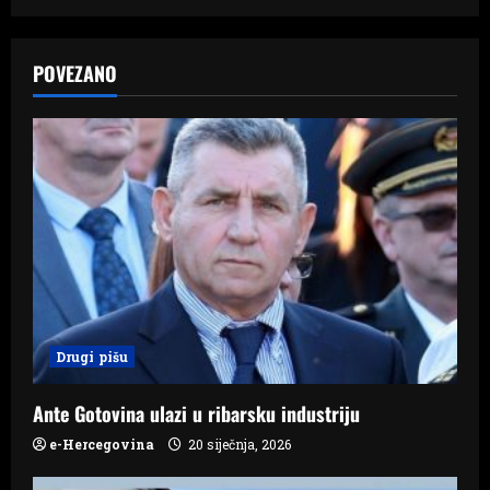
n
a
POVEZANO
v
i
g
a
t
i
Drugi pišu
o
n
Ante Gotovina ulazi u ribarsku industriju
e-Hercegovina
20 siječnja, 2026