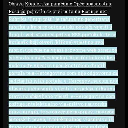
Objava
Koncert za pamćenje Opće opasnosti u
Posušju
pojavila se prvi puta na
Posušje net
.
Rubrika “Drugi pišu” je računalno generirana
rubrika u kojoj se automatski povlači vijesti s
drugih web stranica putem RSS protokola, te se
korisnik koji otvori (klikne) vijest na ovoj
rubrici upućuje na vijest s izvorne web-stranice
(slično kao na Facebooku). Vijesti i linkovi koji
vode na te vijesti su pod kontrolom drugih
portala te e-Hercegovina.com nije odgovorna za
sadržaj tih istih portala. e-Hercegovina.com nije
vlasnik prenesenih vijesti i ne polaže nikakva
prava na objavljene vijesti. e-Hercegovina.com
poštuje intelektualno vlasništvo i autorska
prava drugih, te se obvezuje po prijavi povrede
autorskih prava, intelektualnog vlasništva ili
druge povrede propisa ukloniti sve sadržaje