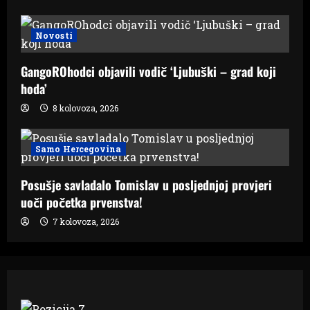
Novosti
GangoROhodci objavili vodič ‘Ljubuški – grad koji
hoda’
8 kolovoza, 2026
Samo Hercegovina
Posušje savladalo Tomislav u posljednjoj provjeri
uoči početka prvenstva!
7 kolovoza, 2026