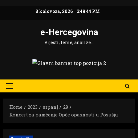
Skip
8 kolovoza, 2026
3:49:45 PM
to
content
e-Hercegovina
Vijesti, teme, analize…
Primary
Menu
Home
2023
srpanj
29
Koncert za pamćenje Opće opasnosti u Posušju