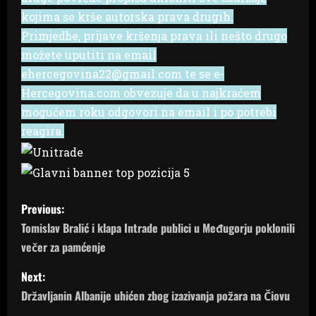
kojima se krše autorska prava drugih.
Primjedbe, prijave kršenja prava ili nešto drugo
možete uputiti na email
ehercegovina22@gmail.com te se e-
Hercegovina.com obvezuje da u najkraćem
mogućem roku odgovori na email i po potrebi
reagira.
P
Previous:
o
Tomislav Bralić i klapa Intrade publici u Međugorju poklonili
večer za pamćenje
s
Next:
t
Državljanin Albanije uhićen zbog izazivanja požara na Čiovu