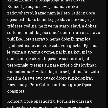
Koncert je uspio i ovo je nama veliko
zadovoljstvo“, kazao nam je Pero Galić iz Opće
opasnosti. Iako bend koji je slavu stekao prije
trideset godina, ne žive na staroj slavi, a dokaz
su tome mladi koji su sinoć dominirali u sastavu
publike. „Ma zapravo, nema dobnih granica.
Ljudi jednostavno vole zabavu i glazbu. Pjesma
je važna u svemu ovome, način na koji mi to
donesemo je okej, ali pjesme su ono što ljudi
prepoznaju, pjesme su naše priče o dijelovima i
komadićima života u kojima se ljudi nađu i zato
mislim da sve ovo ovako dobro funkcionira“,
kazao na je Pero Galić, frontman grupe Opća
opasnost.
Koncert Opće opasnosti u Posušju je održan u
sklopu četvrtog moto susreta u organizaciji