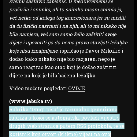
svemu sastavio zapisnik. U međuvremenu se
proširila i snimka, ali tu snimku nisam snimio ja,
već netko od kolega tog koncesionara jer su mislili
da ću fizički nasrnuti i na njih, ali to mi nikako nije
bila namjera, već sam samo želio zaštititi svoje
dijete i upozoriti ga da nema pravo stavljati ležaljke
koje nisu iznajmljene
, ispričao je Davor Mikulić i
dodao kako nikako nije bio razjaren, nego je
samo reagirao kao otac koji je došao zaštititi
dijete na koje je bila bačena ležaljka.
Video možete pogledati
OVDJE
.
(www.jabuka.tv)
Rubrika “Drugi pišu” je računalno generirana
rubrika u kojoj se automatski povlači vijesti s
drugih web stranica putem RSS protokola, te se
korisnik koji otvori (klikne) vijest na ovoj