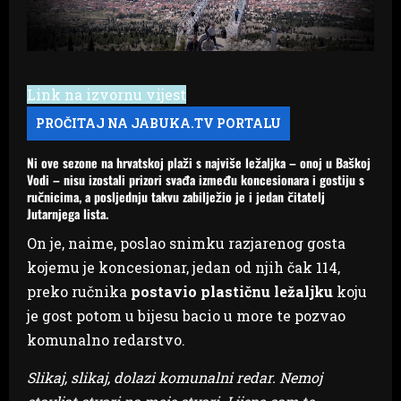
Link na izvornu vijest
Ni ove sezone na hrvatskoj plaži s najviše ležaljka – onoj u Baškoj
Vodi – nisu izostali prizori svađa između koncesionara i gostiju s
ručnicima, a posljednju takvu zabilježio je i jedan čitatelj
Jutarnjega lista.
On je, naime, poslao snimku razjarenog gosta
kojemu je koncesionar, jedan od njih čak 114,
preko ručnika
postavio plastičnu ležaljku
koju
je gost potom u bijesu bacio u more te pozvao
komunalno redarstvo.
Slikaj, slikaj, dolazi komunalni redar. Nemoj