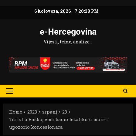
Skip
6 kolovoza, 2026
7:20:30 PM
to
content
e-Hercegovina
Vijesti, teme, analize…
Primary
Menu
Home
2023
srpanj
29
Turist u Baškoj vodi bacio ležaljku u more i
upozorio koncesionara