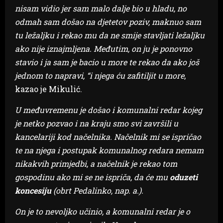
nisam vidio jer sam malo dalje bio u hladu, no
odmah sam došao na djetetov poziv, maknuo sam
tu ležaljku i rekao mu da ne smije stavljati ležaljku
ako nije iznajmljena. Međutim, on ju je ponovno
stavio i ja sam je bacio u more te rekao da ako još
jednom to napravi, “i njega ću zafitiljit u more
,
kazao je Mikulić.
U međuvremenu je došao i komunalni redar kojeg
je netko pozvao i na kraju smo svi završili u
kancelariji kod načelnika. Načelnik mi se ispričao
te na njega i postupak komunalnog redara nemam
nikakvih primjedbi, a načelnik je rekao tom
gospodinu ako mi se ne ispriča, da će mu
oduzeti
koncesiju
(obrt Pedalinko, nap. a.).
On je to nevoljko učinio, a komunalni redar je o