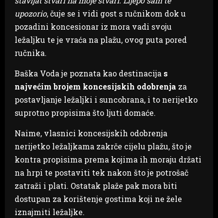
stavljat stvari na moje stvari. Lijepo sam te
upozorio
, čuje se i vidi gost s ručnikom dok u
pozadini koncesionar iz mora vadi svoju
ležaljku te je vraća na plažu, ovog puta pored
ručnika.
Baška Voda je poznata kao destinacija
s
najvećim brojem koncesijskih odobrenja
za
postavljanje ležaljki i suncobrana, i to nerijetko
suprotno propisima što ljuti domaće.
Naime, vlasnici koncesijskih odobrenja
nerijetko ležaljkama zakrče cijelu plažu, što je
kontra propisima prema kojima ih moraju držati
na hrpi te postaviti tek nakon što je potrošač
zatraži i plati. Ostatak plaže pak mora biti
dostupan za korištenje gostima koji ne žele
iznajmiti ležaljke.