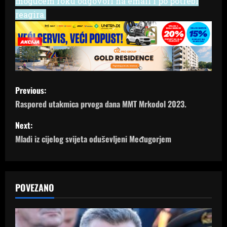
mogućem roku odgovori na email i po potrebi
reagira.
P
Previous:
o
Raspored utakmica prvoga dana MMT Mrkodol 2023.
s
Next:
Mladi iz cijelog svijeta oduševljeni Međugorjem
t
n
a
POVEZANO
v