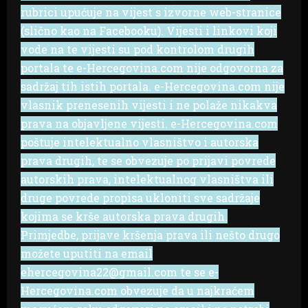
rubrici upućuje na vijest s izvorne web-stranice
(slično kao na Facebooku). Vijesti i linkovi koji
vode na te vijesti su pod kontrolom drugih
portala te e-Hercegovina.com nije odgovorna za
sadržaj tih istih portala. e-Hercegovina.com nije
vlasnik prenesenih vijesti i ne polaže nikakva
prava na objavljene vijesti. e-Hercegovina.com
poštuje intelektualno vlasništvo i autorska
prava drugih, te se obvezuje po prijavi povrede
autorskih prava, intelektualnog vlasništva ili
druge povrede propisa ukloniti sve sadržaje
kojima se krše autorska prava drugih.
Primjedbe, prijave kršenja prava ili nešto drugo
možete uputiti na email
ehercegovina22@gmail.com te se e-
Hercegovina.com obvezuje da u najkraćem