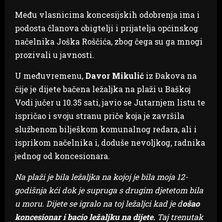
Među vlasnicima koncesijskih odobrenja ima i
podosta članova obigtelji i prijatelja općinskog
načelnika Joška Roščića, zbog čega su ga mnogi
prozivali u javnosti.
U međuvremenu,
Davor Mikulić
iz Đakova na
čije je dijete bačena ležaljka na plaži u Baškoj
Vodi jučer u 10.35 sati, javio se Jutarnjem listu te
ispričao i svoju stranu priče koja je završila
službenom bilješkom komunalnog redara, ali i
isprikom načelnika i, doduše nevoljkog, radnika
jednog od koncesionara.
Na plaži je bila ležaljka na kojoj je bila moja 12-
godišnja kći dok je supruga s drugim djetetom bila
u moru. Dijete se igralo na toj ležaljci kad je d
ošao
koncesionar i bacio ležaljku na dijete.
Taj trenutak