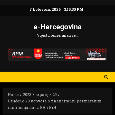
Skip
7 kolovoza, 2026
3:15:32 PM
to
content
e-Hercegovina
Vijesti, teme, analize…
Primary
Menu
Home
2023
srpanj
29
Uručeno 70 ugovora o financiranju partnerskim
institucijama iz RH i BiH