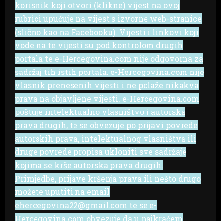
korisnik koji otvori (klikne) vijest na ovoj
rubrici upućuje na vijest s izvorne web-stranice
(slično kao na Facebooku). Vijesti i linkovi koji
vode na te vijesti su pod kontrolom drugih
portala te e-Hercegovina.com nije odgovorna za
sadržaj tih istih portala. e-Hercegovina.com nije
vlasnik prenesenih vijesti i ne polaže nikakva
prava na objavljene vijesti. e-Hercegovina.com
poštuje intelektualno vlasništvo i autorska
prava drugih, te se obvezuje po prijavi povrede
autorskih prava, intelektualnog vlasništva ili
druge povrede propisa ukloniti sve sadržaje
kojima se krše autorska prava drugih.
Primjedbe, prijave kršenja prava ili nešto drugo
možete uputiti na email
ehercegovina22@gmail.com te se e-
Hercegovina.com obvezuje da u najkraćem