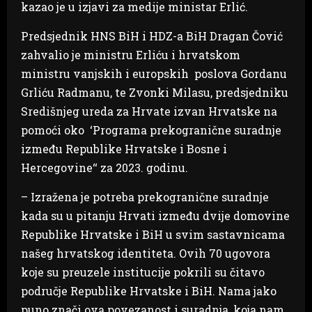
kazao je u izjavi za medije ministar Erlić.
Predsjednik HNS BiH i HDZ-a BiH Dragan Čović
zahvalio je ministru Erliću i hrvatskom
ministru vanjskih i europskih poslova Gordanu
Grliću Radmanu, te Zvonki Milasu, predsjedniku
Središnjeg ureda za Hrvate izvan Hrvatske na
pomoći oko ‘Programa prekogranične suradnje
između Republike Hrvatske i Bosne i
Hercegovine‘‘ za 2023. godinu.
– Izražena je potreba prekogranične suradnje
kada su u pitanju Hrvati između dvije domovine
Republike Hrvatske i BiH u svim sastavnicama
našeg hrvatskog identiteta. Ovih 70 ugovora
koje su preuzele institucije pokrili su čitavo
područje Republike Hrvatske i BiH. Nama jako
puno znači ova povezanost i suradnja, koja nam