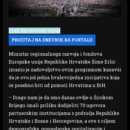
Link na izvornu vijest
Ministar regionalnoga razvoja i fondova
Europske unije Republike Hrvatske Šime Erlić
izrazio je zadovoljstvo ovim programom kazavši
da je ovo još jedna hvalevrijedna inicijativa koja
će posebno biti od pomoći Hrvatima u BiH.
– Drago nam je da smo danas ovdje u Širokom
Brijegu imali priliku dodijeliti 70 ugovora
partnerskim institucijama s područja Republike
Hrvatske i Bosne i Hercegovine, a sve s ciljem
demografske, gospodarske revitalizacije i