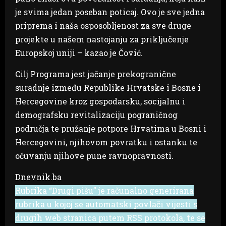
je svima jedan poseban poticaj. Ovo je sve jedna
priprema i naša osposobljenost za sve druge
projekte u našem nastojanju za priključenje
Europskoj uniji – kazao je Čović.
Cilj Programa jest jačanje prekogranične
suradnje između Republike Hrvatske i Bosne i
Hercegovine kroz gospodarsku, socijalnu i
demografsku revitalizaciju pograničnog
područja te pružanje potpore Hrvatima u Bosni i
Hercegovini, njihovom povratku i ostanku te
očuvanju njihove pune ravnopravnosti.
Dnevnik.ba
Rubrika “Drugi pišu” je računalno generirana
rubrika u kojoj se automatski povlači vijesti s
drugih web stranica putem RSS protokola, te se