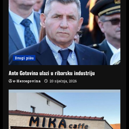
i
g
a
t
i
Drugi pišu
o
Ante Gotovina ulazi u ribarsku industriju
n
e-Hercegovina
20 siječnja, 2026