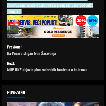
mogućem roku odgovori na email i po potrebi
reagira.
P
Previous:
o
Na Pecaru stigao Ivan Šaravanja
s
Next:
MUP HNŽ objavio plan radarskih kontrola u kolovozu
t
n
a
POVEZANO
v