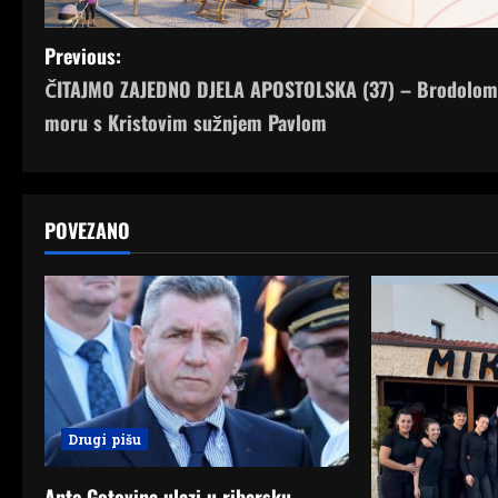
P
Previous:
ČITAJMO ZAJEDNO DJELA APOSTOLSKA (37) – Brodolom
o
moru s Kristovim sužnjem Pavlom
s
t
POVEZANO
n
a
v
i
g
Drugi pišu
a
Ante Gotovina ulazi u ribarsku