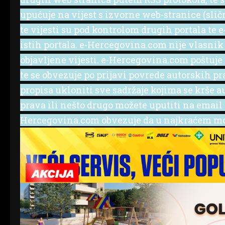
upućuje na vijest s izvorne web-stranice (slič
te vijesti su pod kontrolom drugih portala te
istih portala. e-Hercegovina.com nije vlasnik
objavljene vijesti. e-Hercegovina.com poštuje
te se obvezuje po prijavi povrede autorskih p
propisa ukloniti sve sadržaje kojima se krše a
prava ili nešto drugo možete uputiti na emai
Hercegovina.com obvezuje da u najkraćem mog