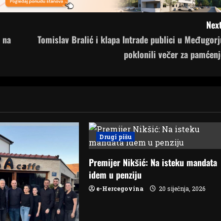
Next
 na
Tomislav Bralić i klapa Intrade publici u Međugorj
poklonili večer za pamćenj
Drugi pišu
Premijer Nikšić: Na isteku mandata
idem u penziju
e-Hercegovina
20 siječnja, 2026