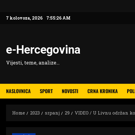
Skip
to
7 kolovoza, 2026
7:55:28 AM
content
e-Hercegovina
Vijesti, teme, analize…
NASLOVNICA
SPORT
NOVOSTI
CRNA KRONIKA
POL
Home
2023
srpanj
29
VIDEO / U Livnu održan ko