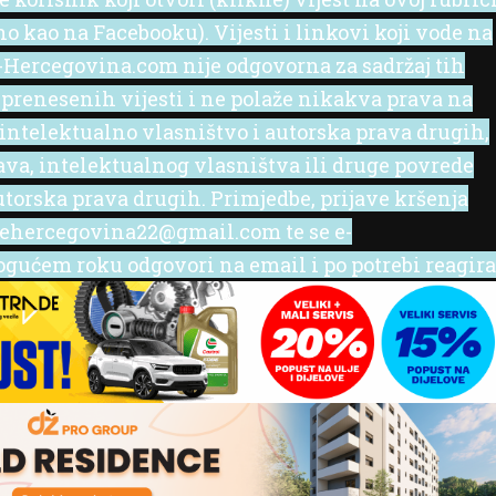
no kao na Facebooku). Vijesti i linkovi koji vode na
 e-Hercegovina.com nije odgovorna za sadržaj tih
 prenesenih vijesti i ne polaže nikakva prava na
 intelektualno vlasništvo i autorska prava drugih,
rava, intelektualnog vlasništva ili druge povrede
utorska prava drugih. Primjedbe, prijave kršenja
l ehercegovina22@gmail.com te se e-
ućem roku odgovori na email i po potrebi reagira