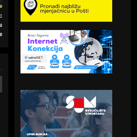
:
u
e