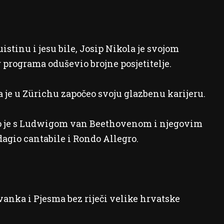
istinu i jesu bile, Josip Nikola je svojom
rograma oduševio brojne posjetitelje.
a je u Zürichu započeo svoju glazbenu karijeru.
čeo je s Ludwigom van Beethovenom i njegovim
agio cantabile i Rondo Allegro.
vanka i Pjesma bez riječi velike hrvatske