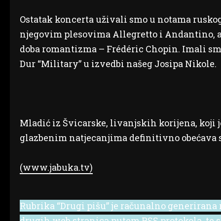
Ostatak koncerta uživali smo u notama ruskog
njegovim plesovima Allegretto i Andantino, a z
doba romantizma – Frédéric Chopin. Imali smo 
Dur “Military” u izvedbi našeg Josipa Nikole.
Mladić iz Švicarske, livanjskih korijena, koj
glazbenim natjecanjima definitivno obećava sv
(www.jabuka.tv)
Rubrika “Drugi pišu” je računalno generirana r
drugih web stranica putem RSS protokola, te se 