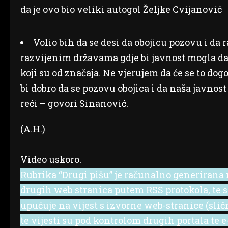
da je ovo bio veliki autogol Željke Cvijanović
Volio bih da se desi da obojicu pozovu i da 
razvijenim državama gdje bi javnost mogla da 
koji su od značaja. Ne vjerujem da će se to dog
bi dobro da se pozovu obojica i da naša javnost
reći – govori Sinanović.
(A.H.)
Video uskoro.
Rubrika “Drugi pišu” je računalno generirana r
drugih web stranica putem RSS protokola, te se 
upućuje na vijest s izvorne web-stranice (slič
te vijesti su pod kontrolom drugih portala te