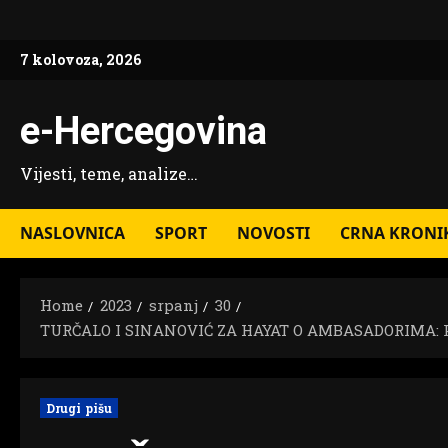
Skip
to
7 kolovoza, 2026
content
e-Hercegovina
Vijesti, teme, analize…
NASLOVNICA
SPORT
NOVOSTI
CRNA KRONI
Home
2023
srpanj
30
TURČALO I SINANOVIĆ ZA HAYAT O AMBASADORIMA:
Drugi pišu