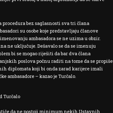
a procedura bez saglasnosti sva tri člana
asadori su osobe koje predstavljaju članove
o imenovanju ambasadora se ne uzima u obzir.
na ne uključuje. Dešavalo se da se imenuju
blem bi se mogao riješiti da bar dva člana
anjskih poslova počnu raditi na tome da se propiše
h diplomata koji bi onda zarad karijere imali
ke ambasadore – kazao je Turčalo.
d Turčalo
 Ističe da ne postoji minimum nekih Ustavnih