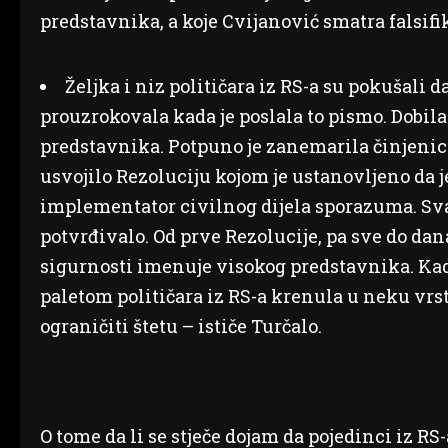
predstavnika, a koje Cvijanović smatra falsifi
Željka i niz političara iz RS-a su pokušali d
prouzrokovala kada je poslala to pismo. Dobil
predstavnika. Potpuno je zanemarila činjenicu
usvojilo Rezoluciju kojom je ustanovljeno da 
implementator civilnog dijela sporazuma. Sv
potvrđivalo. Od prve Rezolucije, pa sve do dan
sigurnosti imenuje visokog predstavnika. Kad j
paletom političara iz RS-a krenula u neku vr
ograničiti štetu – ističe Turčalo.
O tome da li se stječe dojam da pojedinci iz RS