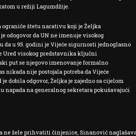
katom u režiji Lagumdžije.
a ograniče štetu narativu koji je Željka
a je odogovor da UN ne imenuje visokog
 da u 95. godini je Vijeće sigurnosti jednoglasno
je Ured visokog predstavnika ključni
aki put se njegovo imenovanje formalno
as nikada nije postojala potreba da Vijeće
e dobila odgovor, Željka je zajedno sa cijelom
stu napada na generalnog sekretara pokušavajući
-a ne žele prihvatiti činjenice, Sinanović naglašav