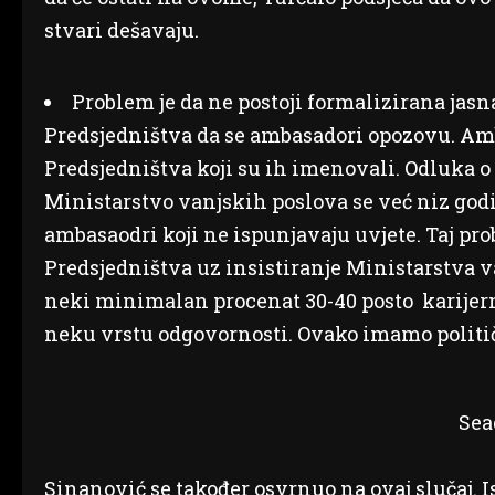
stvari dešavaju.
Problem je da ne postoji formalizirana jasn
Predsjedništva da se ambasadori opozovu. Amb
Predsjedništva koji su ih imenovali. Odluka 
Ministarstvo vanjskih poslova se već niz godi
ambasaodri koji ne ispunjavaju uvjete. Taj pro
Predsjedništva uz insistiranje Ministarstva v
neki minimalan procenat 30-40 posto karijerni
neku vrstu odgovornosti. Ovako imamo politič
Sea
Sinanović se također osvrnuo na ovaj slučaj.