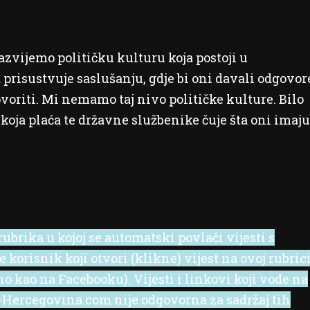
razvijemo političku kulturu koja postoji u
prisustvuje saslušanju, gdje bi oni davali odgovor
ovoriti. Mi nemamo taj nivo političke kulture. Bilo
 koja plaća te državne službenike čuje šta oni imaju
ubrika u kojoj se automatski povlači vijesti s
korisnik koji otvori (klikne) vijest na ovoj rubric
no kao na Facebooku). Vijesti i linkovi koji vode na
 e-Hercegovina.com nije odgovorna za sadržaj tih