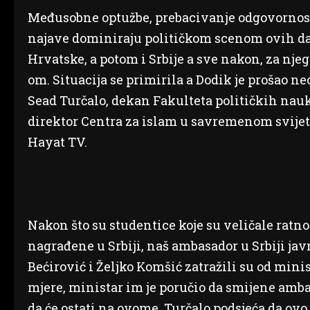
Međusobne optužbe, prebacivanje odgovornost
najave dominiraju političkom scenom ovih d
Hrvatske, a potom i Srbije a sve nakon, za nj
om. Situacija se primirila a Dodik je prošao n
Sead Turčalo, dekan Fakulteta političkih nauk
direktor Centra za islam u savremenom svijetu
Hayat TV.
Nakon što su studentice koje su veličale ratno
nagrađene u Srbiji, naš ambasador u Srbiji j
Bećirović i Željko Komšić zatražili su od min
mjere, ministar im je poručio da smijene ambas
da će ostati na ovome, Turčalo podsjeća da ovo 