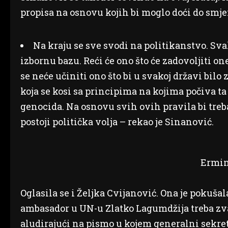
propisa na osnovu kojih bi moglo doći do smj
Na kraju se sve svodi na politikanstvo. Svak
izbornu bazu. Reći će ono što će zadovoljiti one
se neće učiniti ono što bi u svakoj državi bilo 
koja se kosi sa principima na kojima počiva ta
genocida. Na osnovu svih ovih pravila bi tre
postoji politička volja – rekao je Sinanović.
Ermin
Oglasila se i Željka Cvijanović. Ona je pokuša
ambasador u UN-u Zlatko Lagumdžija treba zvat
aludirajući na pismo u kojem generalni sekre