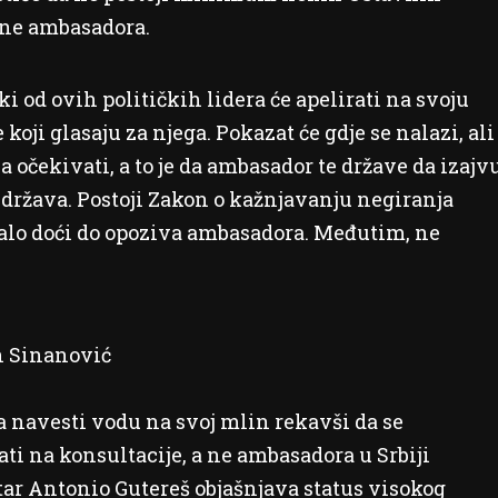
ene ambasadora.
i od ovih političkih lidera će apelirati na svoju
 koji glasaju za njega. Pokazat će gdje se nalazi, ali
za očekivati, a to je da ambasador te države da izajv
 država. Postoji Zakon o kažnjavanju negiranja
balo doći do opoziva ambasadora. Međutim, ne
 Sinanović
la navesti vodu na svoj mlin rekavši da se
i na konsultacije, a ne ambasadora u Srbiji
tar Antonio Gutereš objašnjava status visokog