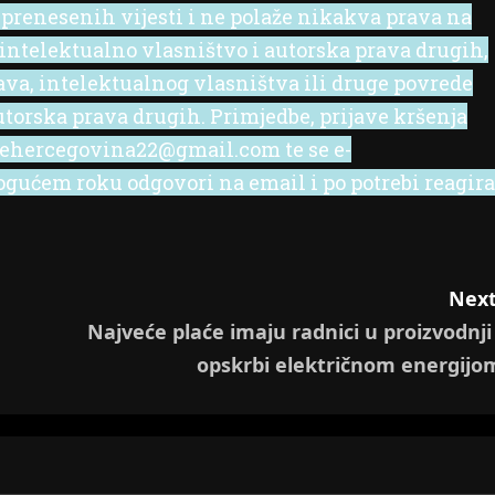
 prenesenih vijesti i ne polaže nikakva prava na
 intelektualno vlasništvo i autorska prava drugih,
rava, intelektualnog vlasništva ili druge povrede
utorska prava drugih. Primjedbe, prijave kršenja
l ehercegovina22@gmail.com te se e-
ućem roku odgovori na email i po potrebi reagira
Next
Najveće plaće imaju radnici u proizvodnji 
opskrbi električnom energijo