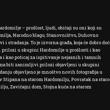
rdomilje – prošlost, ljudi, običaji su oni koji su
omilja, Narodno blago, Stanovništvo, Duhovno
i i stradanja. To je izvorna građa, koja će dobro doć
prilozi u skupini Hardomilje u prošlosti i kao
a i kao poticaj za ispitivanje nejasnih i tamnih
ma biti zanimljivi prilozi objavljeni u skupini
anju objavljeno je mnoštvo novih fotografija u
 sv Stipana na starom Hardomilju, Povratak na staro
lju, Zavičajni dom, Stojna kuća na starom