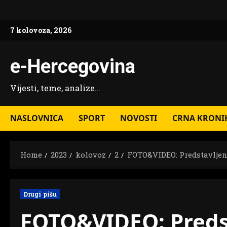
Skip
to
7 kolovoza, 2026
content
e-Hercegovina
Vijesti, teme, analize…
NASLOVNICA
SPORT
NOVOSTI
CRNA KRONI
Home
2023
kolovoz
2
FOTO&VIDEO: Predstavljen
Drugi pišu
FOTO&VIDEO: Preds