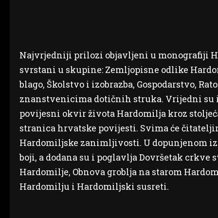
Najvrjedniji prilozi objavljeni u monografiji Ha
svrstani u skupine: Zemljopisne odlike Hard
blago, Školstvo i izobrazba, Gospodarstvo, Ratov
znanstvenicima dotičnih struka. Vrijedni su i 
povijesni okvir života Hardomilja kroz stoljeć
stranica hrvatske povijesti. Svima će čitatelji
Hardomiljske zanimljivosti. U dopunjenom izd
boji, a dodana su i poglavlja Dovršetak crkve
Hardomilje, Obnova groblja na starom Hardomi
Hardomilju i Hardomiljski susreti.