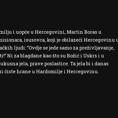
milju i uopće u Hercegovini, Martin Boras u
isionara, isusovca, koji je obilazeći Hercegovinu 
kih ljudi: “Ovdje se jede samo za preživljavanje,
!” Ni za blagdane kao što su Božić i Uskrs i u
usna jela, prave poslastice. Ta jela bi i danas
ški čiste hrane u Hardomilje i Hercegovinu.