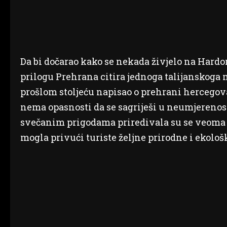
Da bi dočarao kako se nekada živjelo na Hardo
prilogu Prehrana citira jednoga talijanskoga m
prošlom stoljeću napisao o prehrani hercegovač
nema opasnosti da se sagriješi u neumjerenosti
svečanim prigodama priredivala su se veoma uk
mogla privući turiste željne prirodne i ekolo