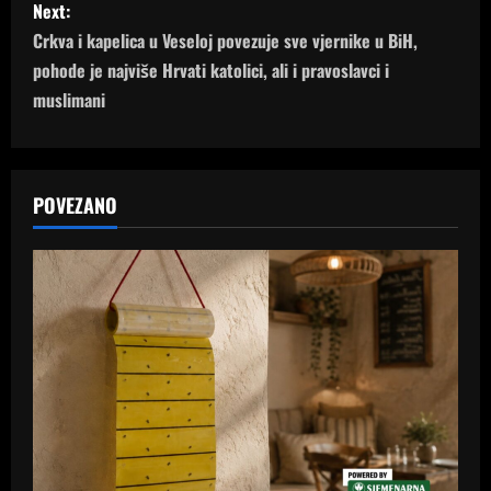
Next:
t
Crkva i kapelica u Veseloj povezuje sve vjernike u BiH,
n
pohode je najviše Hrvati katolici, ali i pravoslavci i
muslimani
a
v
POVEZANO
i
g
a
t
i
o