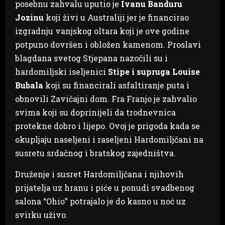
posebnu zahvalu uputio je
Ivanu Banduru
Jozinu
koji živi u Australiji jer je financirao
izgradnju vanjskog oltara koji je ove godine
potpuno dovršen i obložen kamenom. Proslavi
blagdana svetog Stjepana nazočili su i
hardomiljski iseljenici
Stipe i supruga Louise
Bubala
koji su financirali asfaltiranje puta i
obnovili Zavičajni dom. Fra Franjo je zahvalio
svima koji su doprinijeli da trodnevnica
protekne dobro i lijepo. Ovoj je prigoda kada se
okupljaju naseljeni i raseljeni Hardomiljčani na
susretu srdačnog i bratskog zajedništva.
Druženje i susret Hardomiljčana i njihovih
prijatelja uz hranu i piće u ponudi svadbenog
salona “Ohio” potrajalo je do kasno u noć uz
svirku uživo.