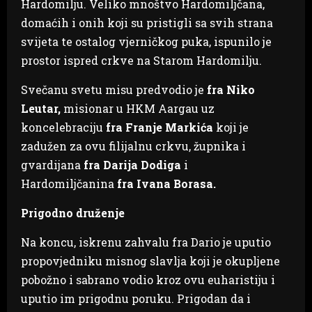
Hardomilju. Veliko mnoštvo Hardomiljčana,
domaćih i onih koji su pristigli sa svih strana
svijeta te ostalog vjerničkog puka, ispunilo je
prostor ispred crkve na Starom Hardomilju.
Svečanu svetu misu predvodio je
fra Niko
Leutar,
misionar u HKM Aargau uz
koncelebraciju
fra Franje Markića
koji je
zadužen za ovu filijalnu crkvu, župnika i
gvardijana
fra Darija Dodiga
i
Hardomiljčanina
fra Ivana Borasa.
Prigodno druženje
Na koncu, iskrenu zahvalu fra Dario je uputio
propovjedniku misnog slavlja koji je okupljene
pobožno i sabrano vodio kroz ovu euharistiju i
uputio im prigodnu poruku. Prigodan da i