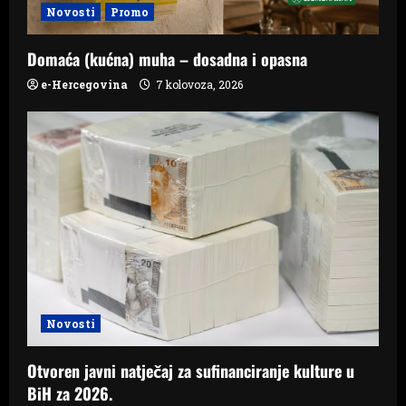
n
Novosti
Promo
Domaća (kućna) muha – dosadna i opasna
e-Hercegovina
7 kolovoza, 2026
Novosti
Otvoren javni natječaj za sufinanciranje kulture u
BiH za 2026.