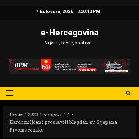
Skip
7 kolovoza, 2026
3:30:44 PM
to
content
e-Hercegovina
Vijesti, teme, analize…
Primary
Menu
Home
2023
kolovoz
4
Hardomiljčani proslavili blagdan sv. Stjepana
Prvomučenika