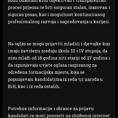
budu odabrani kroz objektivan i transparentan
proces prijema će biti osiguran stalan, izazovan i
siguran posao, kao i mogućnost kontinuiranog
profesionalnog razvoja i napredovanja u karijeri.
Na oglas se mogu prijaviti mladići i djevojke koji
imaju završenu srednju školu III i IV stupnja, da
nisu mlađi od 18 godina niti stariji od 27 godina i
da ispunjavaju uvjete oglasa raspisanog za
određena formacijska mjesta, koja se
popunjavaju kandidatima iz reda tri naroda u
BiH, kao i iz reda ostalih.
Potrebne informacije i obrasce za prijavu
kandidati će moći preuzeti na službenoj internet