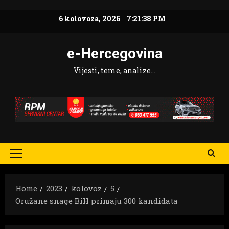
Skip
6 kolovoza, 2026
7:21:39 PM
to
content
e-Hercegovina
Vijesti, teme, analize…
Primary
Menu
Home
2023
kolovoz
5
Oružane snage BiH primaju 300 kandidata