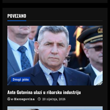
n
a
POVEZANO
v
i
g
a
t
i
Drugi pišu
o
Ante Gotovina ulazi u ribarsku industriju
n
e-Hercegovina
20 siječnja, 2026