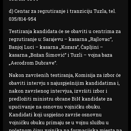
d) Centar za regrutiranje i tranziciju Tuzla, tel.
035/814-954
Testiranja kandidata će se obaviti u centrima za
regrutiranje u: Sarajevu – kasarna „Rajlovac“,
Banjoj Luci – kasarna „Kozara“, Čapljini –
kasarna „Božan Šimović“ i Tuzli – vojna baza
„Aerodrom Dubrave“.
Nakon završenih testiranja, Komisija za izbor će
obaviti intervju s najuspješnijim kandidatima i,
nakon završenog intervjua, izvršiti izbor i
predložiti ministru obrane BiH kandidate za
upućivanje na osnovnu vojničku obuku.
Kandidati koji uspješno završe osnovnu
vojničku obuku primaju se u vojnu službu u
početnom činu vojnika na formacijska mjesta na