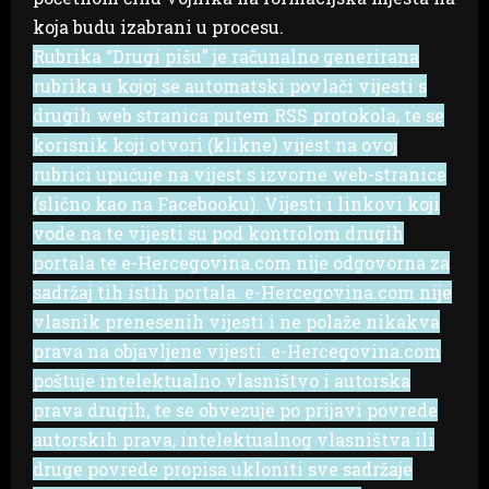
koja budu izabrani u procesu.
Rubrika “Drugi pišu” je računalno generirana
rubrika u kojoj se automatski povlači vijesti s
drugih web stranica putem RSS protokola, te se
korisnik koji otvori (klikne) vijest na ovoj
rubrici upućuje na vijest s izvorne web-stranice
(slično kao na Facebooku). Vijesti i linkovi koji
vode na te vijesti su pod kontrolom drugih
portala te e-Hercegovina.com nije odgovorna za
sadržaj tih istih portala. e-Hercegovina.com nije
vlasnik prenesenih vijesti i ne polaže nikakva
prava na objavljene vijesti. e-Hercegovina.com
poštuje intelektualno vlasništvo i autorska
prava drugih, te se obvezuje po prijavi povrede
autorskih prava, intelektualnog vlasništva ili
druge povrede propisa ukloniti sve sadržaje