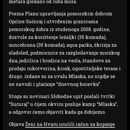
metara gledano od ruba mora.
Prema Planu upravljanja pomorskim dobrom
Općine Sućuraj i utvrđenim granicama
pomorskog dobra iz studenoga 2008. godine,
dozvole za korištenje ležaljki (35 komada),
suncobrana (30 komada), aqua parka, škrinja za
sladoled, podmornice za razgledavanje morskog
dna, jedrilica i brodica na vesla, štandove za
prodaju rukotvorina, kiosk, ugostiteljske terase i
drugo. izdane su za uvalu Mlaska, no nigdje se
ne navodi i plaćanje “dnevnog boravka”.
Stoga su novinari Slobodne upit poslali tvrtki
“Sućuraj” u čijem okviru posluje kamp “Mlaska”,
a odgovor ćemo objaviti kada ga dobijemo.
Objava
Ženi na Hvaru uručili račun za kupanje