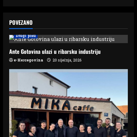
n
a
POVEZANO
v
Drugi pišu
i
Ante Gotovina ulazi u ribarsku industriju
g
e-Hercegovina
20 siječnja, 2026
a
t
i
o
n