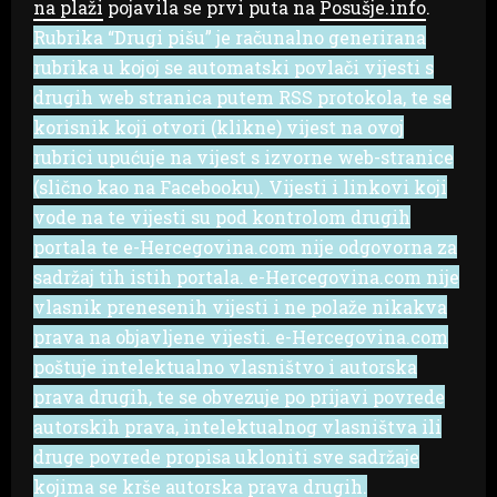
na plaži
pojavila se prvi puta na
Posušje.info
.
Rubrika “Drugi pišu” je računalno generirana
rubrika u kojoj se automatski povlači vijesti s
drugih web stranica putem RSS protokola, te se
korisnik koji otvori (klikne) vijest na ovoj
rubrici upućuje na vijest s izvorne web-stranice
(slično kao na Facebooku). Vijesti i linkovi koji
vode na te vijesti su pod kontrolom drugih
portala te e-Hercegovina.com nije odgovorna za
sadržaj tih istih portala. e-Hercegovina.com nije
vlasnik prenesenih vijesti i ne polaže nikakva
prava na objavljene vijesti. e-Hercegovina.com
poštuje intelektualno vlasništvo i autorska
prava drugih, te se obvezuje po prijavi povrede
autorskih prava, intelektualnog vlasništva ili
druge povrede propisa ukloniti sve sadržaje
kojima se krše autorska prava drugih.