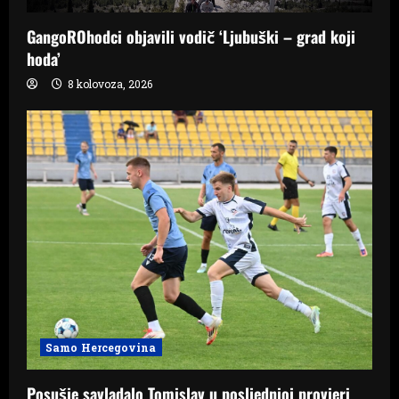
GangoROhodci objavili vodič ‘Ljubuški – grad koji
hoda’
8 kolovoza, 2026
Samo Hercegovina
Posušje savladalo Tomislav u posljednjoj provjeri