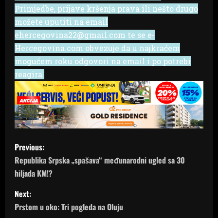
Primjedbe, prijave kršenja prava ili nešto drugo
možete uputiti na email
ehercegovina22@gmail.com te se e-
Hercegovina.com obvezuje da u najkraćem
mogućem roku odgovori na email i po potrebi
reagira.
P
Previous:
o
Republika Srpska „spašava“ međunarodni ugled sa 30
hiljada KM!?
s
Next:
t
Prstom u oko: Tri pogleda na Oluju