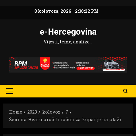
Skip
8 kolovoza, 2026
2:38:23 PM
to
content
e-Hercegovina
Vijesti, teme, analize…
Primary
Menu
Home
2023
kolovoz
7
Ženi na Hvaru uručili račun za kupanje na plaži