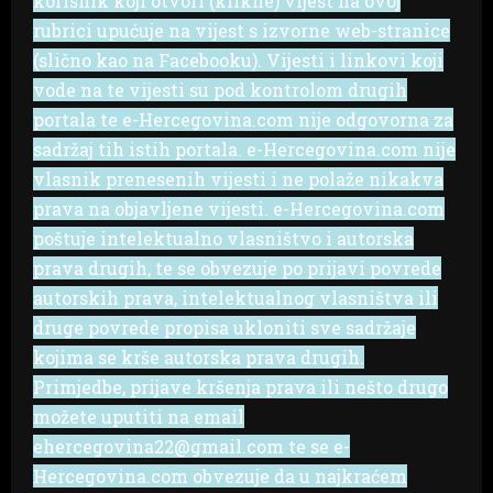
korisnik koji otvori (klikne) vijest na ovoj
rubrici upućuje na vijest s izvorne web-stranice
(slično kao na Facebooku). Vijesti i linkovi koji
vode na te vijesti su pod kontrolom drugih
portala te e-Hercegovina.com nije odgovorna za
sadržaj tih istih portala. e-Hercegovina.com nije
vlasnik prenesenih vijesti i ne polaže nikakva
prava na objavljene vijesti. e-Hercegovina.com
poštuje intelektualno vlasništvo i autorska
prava drugih, te se obvezuje po prijavi povrede
autorskih prava, intelektualnog vlasništva ili
druge povrede propisa ukloniti sve sadržaje
kojima se krše autorska prava drugih.
Primjedbe, prijave kršenja prava ili nešto drugo
možete uputiti na email
ehercegovina22@gmail.com te se e-
Hercegovina.com obvezuje da u najkraćem