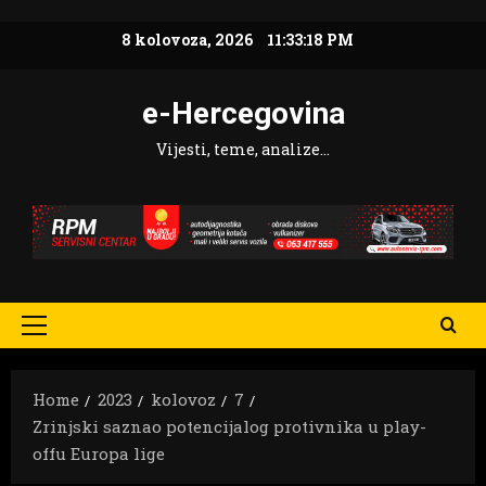
Skip
8 kolovoza, 2026
11:33:20 PM
to
content
e-Hercegovina
Vijesti, teme, analize…
Primary
Menu
Home
2023
kolovoz
7
Zrinjski saznao potencijalog protivnika u play-
offu Europa lige