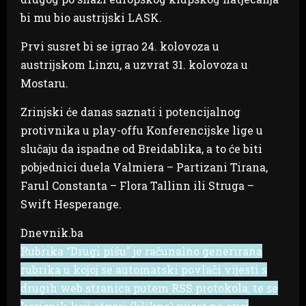
bi mu bio austrijski LASK.
Prvi susret bi se igrao 24. kolovoza u
austrijskom Linzu, a uzvrat 31. kolovoza u
Mostaru.
Zrinjski će danas saznati i potencijalnog
protivnika u play-offu Konferencijske lige u
slučaju da ispadne od Breidablika, a to će biti
pobjednici duela Valmiera – Partizani Tirana,
Farul Constanta – Flora Tallinn ili Struga –
Swift Hesperange.
Dnevnik.ba
Rubrika “Drugi pišu” je računalno generirana
rubrika u kojoj se automatski povlači vijesti s
drugih web stranica putem RSS protokola, te se