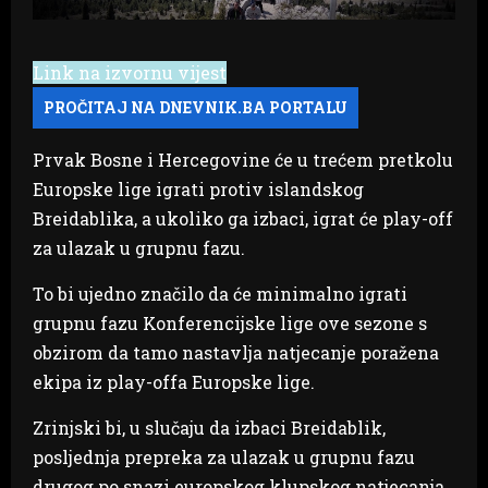
Link na izvornu vijest
Prvak Bosne i Hercegovine će u trećem pretkolu
Europske lige igrati protiv islandskog
Breidablika, a ukoliko ga izbaci, igrat će play-off
za ulazak u grupnu fazu.
To bi ujedno značilo da će minimalno igrati
grupnu fazu Konferencijske lige ove sezone s
obzirom da tamo nastavlja natjecanje poražena
ekipa iz play-offa Europske lige.
Zrinjski bi, u slučaju da izbaci Breidablik,
posljednja prepreka za ulazak u grupnu fazu
drugog po snazi europskog klupskog natjecanja