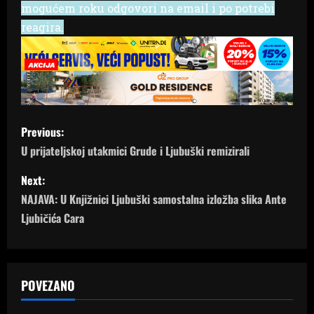
mogućem roku odgovori na email i po potrebi
reagira.
P
Previous:
o
U prijateljskoj utakmici Grude i Ljubuški remizirali
s
Next:
NAJAVA: U Knjižnici Ljubuški samostalna izložba slika Ante
t
Ljubičića Cara
n
a
POVEZANO
v