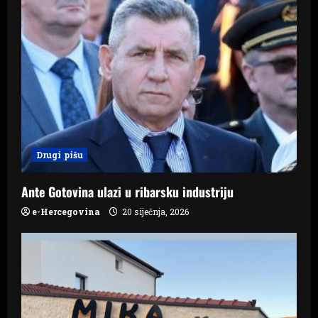
i
g
a
t
i
Drugi pišu
o
n
Ante Gotovina ulazi u ribarsku industriju
e-Hercegovina
20 siječnja, 2026