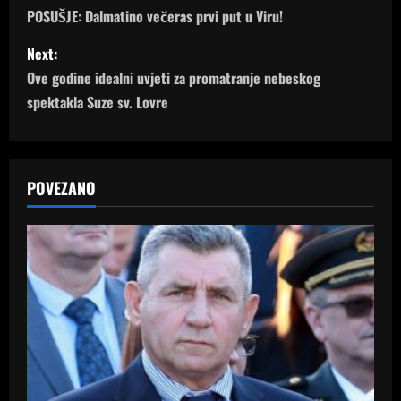
o
POSUŠJE: Dalmatino večeras prvi put u Viru!
s
Next:
Ove godine idealni uvjeti za promatranje nebeskog
t
spektakla Suze sv. Lovre
n
a
POVEZANO
v
i
g
a
t
i