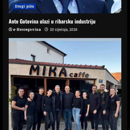
Drugi pišu
o
n
Ante Gotovina ulazi u ribarsku industriju
e-Hercegovina
20 siječnja, 2026