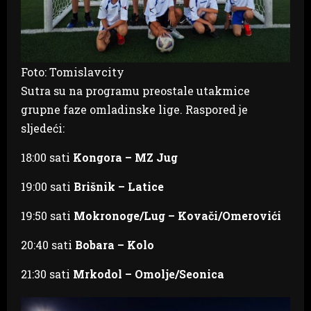
Foto: Tomislavcity
Sutra su na programu preostale utakmice
grupne faze omladinske lige. Raspored je
sljedeći:
18:00 sati
Kongora – MZ Jug
19:00 sati
Brišnik – Latice
19:50 sati
Mokronoge/Lug – Kovači/Omerovići
20:40 sati
Bobara – Kolo
21:30 sati
Mrkodol – Omolje/Seonica