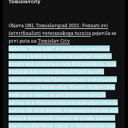
Tomislavcity
Objava
ONL Tomislavgrad 2023.: Poznati svi
četvrtfinalisti veteranskoga turnira
pojavila se
prvi puta na
Tomislav City
.
Rubrika “Drugi pišu” je računalno generirana
rubrika u kojoj se automatski povlači vijesti s
drugih web stranica putem RSS protokola, te se
korisnik koji otvori (klikne) vijest na ovoj
rubrici upućuje na vijest s izvorne web-stranice
(slično kao na Facebooku). Vijesti i linkovi koji
vode na te vijesti su pod kontrolom drugih
portala te e-Hercegovina.com nije odgovorna za
sadržaj tih istih portala. e-Hercegovina.com nije
vlasnik prenesenih vijesti i ne polaže nikakva
prava na objavljene vijesti. e-Hercegovina.com