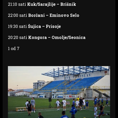
21:10 sati
Kuk/Sarajlije – Brišnik
22:00 sati
Borčani – Eminovo Selo
19:30 sati
Šujica – Prisoje
20:20 sati
Kongora – Omolje/Seonica
1
od 7