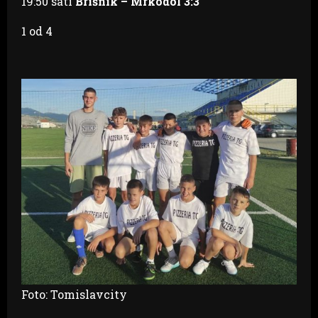
19:50 sati
Brišnik – Mrkodol 3:3
1
od 4
Foto: Tomislavcity