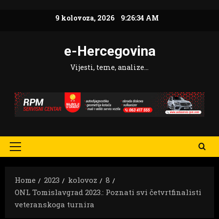
Skip
9 kolovoza, 2026
9:26:37 AM
to
content
e-Hercegovina
Vijesti, teme, analize…
Primary
Menu
Home
2023
kolovoz
8
ONL Tomislavgrad 2023.: Poznati svi četvrtfinalisti
veteranskoga turnira