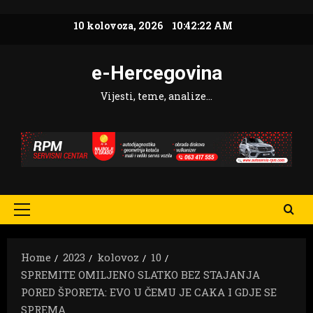
Skip
10 kolovoza, 2026
10:42:23 AM
to
content
e-Hercegovina
Vijesti, teme, analize…
Primary
Menu
Home
2023
kolovoz
10
SPREMITE OMILJENO SLATKO BEZ STAJANJA
PORED ŠPORETA: EVO U ČEMU JE CAKA I GDJE SE
SPREMA