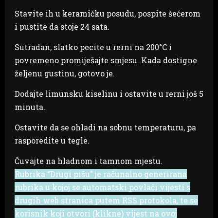
Stavite ih u keramičku posudu, pospite šećerom
i pustite da stoje 24 sata.
Sutradan, slatko pecite u rerni na 200°C i
povremeno promiješajte smjesu. Kada dostigne
željenu gustinu, gotovo je.
Dodajte limunsku kiselinu i ostavite u rerni još 5
minuta.
Ostavite da se ohladi na sobnu temperaturu, pa
rasporedite u tegle.
Čuvajte na hladnom i tamnom mjestu.
Rubrika “Drugi pišu” je računalno generirana
rubrika u kojoj se automatski povlači vijesti s
drugih web stranica putem RSS protokola, te se
korisnik koji otvori (klikne) vijest na ovoj