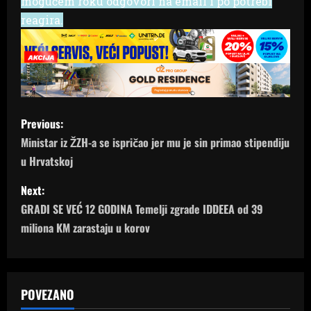
mogućem roku odgovori na email i po potrebi
reagira.
P
Previous:
o
Ministar iz ŽZH-a se ispričao jer mu je sin primao stipendiju
u Hrvatskoj
s
Next:
t
GRADI SE VEĆ 12 GODINA Temelji zgrade IDDEEA od 39
n
miliona KM zarastaju u korov
a
v
POVEZANO