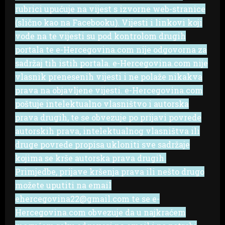
rubrici upućuje na vijest s izvorne web-stranice
(slično kao na Facebooku). Vijesti i linkovi koji
vode na te vijesti su pod kontrolom drugih
portala te e-Hercegovina.com nije odgovorna za
sadržaj tih istih portala. e-Hercegovina.com nije
vlasnik prenesenih vijesti i ne polaže nikakva
prava na objavljene vijesti. e-Hercegovina.com
poštuje intelektualno vlasništvo i autorska
prava drugih, te se obvezuje po prijavi povrede
autorskih prava, intelektualnog vlasništva ili
druge povrede propisa ukloniti sve sadržaje
kojima se krše autorska prava drugih.
Primjedbe, prijave kršenja prava ili nešto drugo
možete uputiti na email
ehercegovina22@gmail.com te se e-
Hercegovina.com obvezuje da u najkraćem