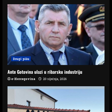
i
g
a
t
i
o
Drugi pišu
n
Ante Gotovina ulazi u ribarsku industriju
e-Hercegovina
20 siječnja, 2026