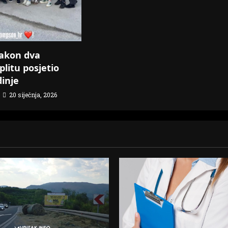
akon dva
plitu posjetio
dinje
20 siječnja, 2026