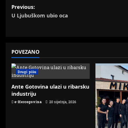
P
Previous:
U Ljubuškom ubio oca
o
s
t
POVEZANO
n
a
Drugi pišu
v
Ante Gotovina ulazi u ribarsku
i
industriju
g
e-Hercegovina
20 siječnja, 2026
a