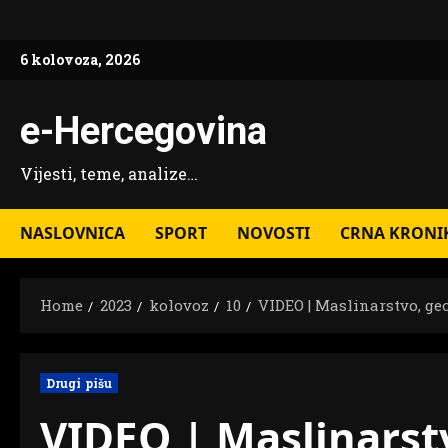
Skip
to
6 kolovoza, 2026
content
e-Hercegovina
Vijesti, teme, analize…
NASLOVNICA
SPORT
NOVOSTI
CRNA KRONI
Home
2023
kolovoz
10
VIDEO | Maslinarstvo, ge
Drugi pišu
VIDEO | Maslinarst