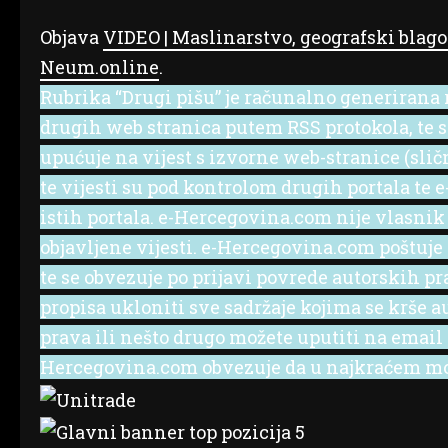
Objava
VIDEO | Maslinarstvo, geografski blago
Neum.online
.
Rubrika “Drugi pišu” je računalno generirana r
drugih web stranica putem RSS protokola, te se 
upućuje na vijest s izvorne web-stranice (slič
te vijesti su pod kontrolom drugih portala te
istih portala. e-Hercegovina.com nije vlasnik
objavljene vijesti. e-Hercegovina.com poštuje
te se obvezuje po prijavi povrede autorskih p
propisa ukloniti sve sadržaje kojima se krše a
prava ili nešto drugo možete uputiti na emai
Hercegovina.com obvezuje da u najkraćem mog