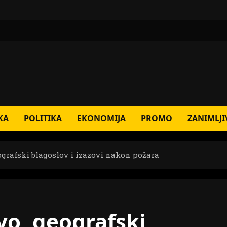
KA
POLITIKA
EKONOMIJA
PROMO
ZANIMLJI
ografski blagoslov i izazovi nakon požara
vo, geografski