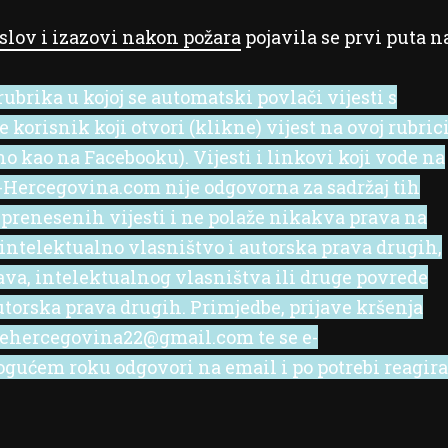
slov i izazovi nakon požara
pojavila se prvi puta n
ubrika u kojoj se automatski povlači vijesti s
korisnik koji otvori (klikne) vijest na ovoj rubric
no kao na Facebooku). Vijesti i linkovi koji vode na
 e-Hercegovina.com nije odgovorna za sadržaj tih
 prenesenih vijesti i ne polaže nikakva prava na
 intelektualno vlasništvo i autorska prava drugih,
rava, intelektualnog vlasništva ili druge povrede
utorska prava drugih. Primjedbe, prijave kršenja
l ehercegovina22@gmail.com te se e-
ućem roku odgovori na email i po potrebi reagira