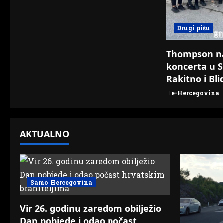
t
i
Drugi pišu
o
Thompson n
n
koncerta u S
Rakitno i Bli
e-Hercegovina
AKTUALNO
Samo Hercegovina
Vir 26. godinu zaredom obilježio
Dan pobjede i odao počast