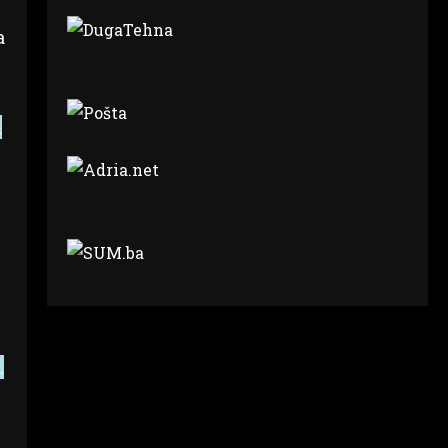
a
i
.