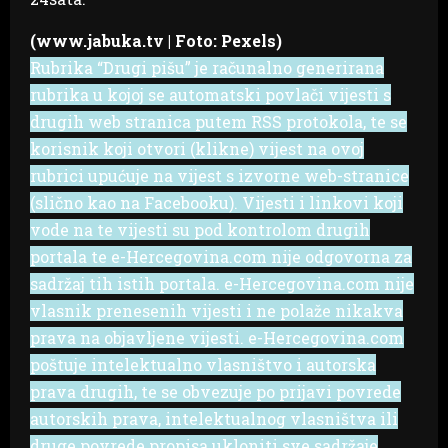
(www.jabuka.tv | Foto: Pexels)
Rubrika “Drugi pišu” je računalno generirana
rubrika u kojoj se automatski povlači vijesti s
drugih web stranica putem RSS protokola, te se
korisnik koji otvori (klikne) vijest na ovoj
rubrici upućuje na vijest s izvorne web-stranice
(slično kao na Facebooku). Vijesti i linkovi koji
vode na te vijesti su pod kontrolom drugih
portala te e-Hercegovina.com nije odgovorna za
sadržaj tih istih portala. e-Hercegovina.com nije
vlasnik prenesenih vijesti i ne polaže nikakva
prava na objavljene vijesti. e-Hercegovina.com
poštuje intelektualno vlasništvo i autorska
prava drugih, te se obvezuje po prijavi povrede
autorskih prava, intelektualnog vlasništva ili
druge povrede propisa ukloniti sve sadržaje