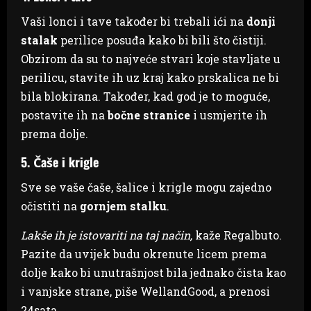
Vaši lonci i tave također bi trebali ići na
donji
stalak
perilice posuđa kako bi bili što čistiji.
Obzirom da su to najveće stvari koje stavljate u
perilicu, stavite ih uz kraj kako prskalica ne bi
bila blokirana. Također, kad god je to moguće,
postavite ih na
bočne stranice
i usmjerite ih
prema dolje.
5. Čaše i krigle
Sve se vaše čaše, šalice i krigle mogu zajedno
očistiti na
gornjem stalku
.
Lakše ih je istovariti na taj način,
kaže Regalbuto.
Pazite da uvijek budu okrenute licem prema
dolje kako bi unutrašnjost bila jednako čista kao
i vanjske strane, piše WellandGood, a prenosi
24sata.