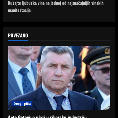
t
Kušajte ljubuška vina na jednoj od najznačajnijih vinskih
n
manifestacija
a
v
POVEZANO
i
g
a
t
i
o
Drugi pišu
n
Ante Gotovina ulazi u ribarsku industriju