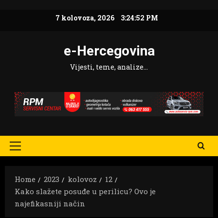
Skip
7 kolovoza, 2026
3:24:53 PM
to
content
e-Hercegovina
Vijesti, teme, analize…
Primary
Menu
Home
2023
kolovoz
12
Kako slažete posuđe u perilicu? Ovo je
najefikasniji način