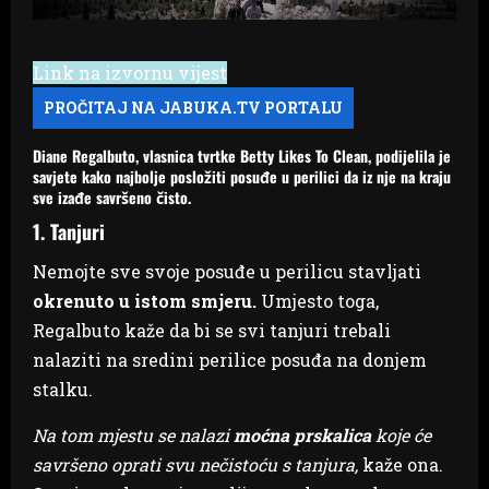
Link na izvornu vijest
Diane Regalbuto, vlasnica tvrtke Betty Likes To Clean, podijelila je
savjete kako najbolje posložiti posuđe u perilici da iz nje na kraju
sve izađe savršeno čisto.
1. Tanjuri
Nemojte sve svoje posuđe u perilicu stavljati
okrenuto u istom smjeru.
Umjesto toga,
Regalbuto kaže da bi se svi tanjuri trebali
nalaziti na sredini perilice posuđa na donjem
stalku.
Na tom mjestu se nalazi
moćna prskalica
koje će
savršeno oprati svu nečistoću s tanjura,
kaže ona.