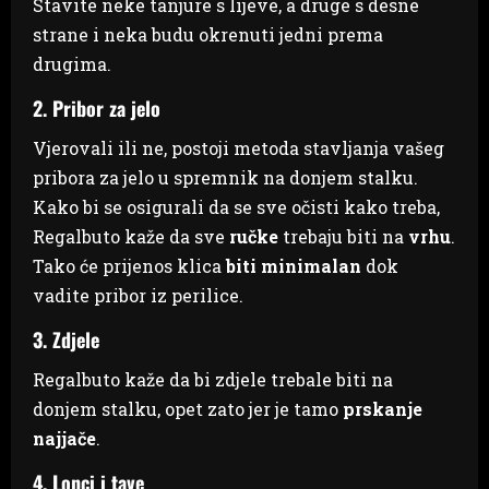
Stavite neke tanjure s lijeve, a druge s desne
strane i neka budu okrenuti jedni prema
drugima.
2. Pribor za jelo
Vjerovali ili ne, postoji metoda stavljanja vašeg
pribora za jelo u spremnik na donjem stalku.
Kako bi se osigurali da se sve očisti kako treba,
Regalbuto kaže da sve
ručke
trebaju biti na
vrhu
.
Tako će prijenos klica
biti minimalan
dok
vadite pribor iz perilice.
3. Zdjele
Regalbuto kaže da bi zdjele trebale biti na
donjem stalku, opet zato jer je tamo
prskanje
najjače
.
4. Lonci i tave