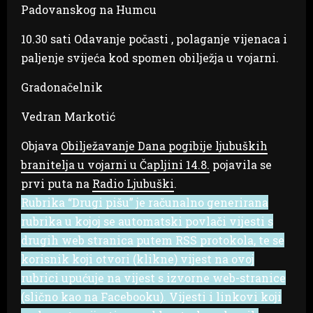
Padovanskog na Humcu
10.30 sati Odavanje počasti , polaganje vijenaca i
paljenje svijeća kod spomen obilježja u vojarni.
Gradonačelnik
Vedran Markotić
Objava
Obilježavanje Dana pogibije ljubuških
branitelja u vojarni u Čapljini 14.8.
pojavila se
prvi puta na
Radio Ljubuški
.
Rubrika “Drugi pišu” je računalno generirana
rubrika u kojoj se automatski povlači vijesti s
drugih web stranica putem RSS protokola, te se
korisnik koji otvori (klikne) vijest na ovoj
rubrici upućuje na vijest s izvorne web-stranice
(slično kao na Facebooku). Vijesti i linkovi koji