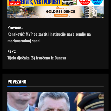
P
Previous:
o
Konaković: MVP će zaštiti institucije naše zemlje na
međunarodnoj sceni
s
Next:
t
Tijelo dječaka (5) izvučeno iz Dunava
n
a
POVEZANO
v
i
g