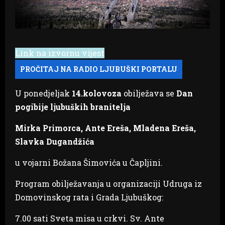
Link na izvornu vijest
U ponedjeljak
14.kolovoza
obilježava se
Dan
pogibije ljubuških branitelja
Mirka Primorca, Ante Ereša, Mladena Ereša,
Slavka Dugandžića
u vojarni Božana Šimovića u Čapljini.
Program obilježavanja u organizaciji Udruga iz
Domovinskog rata i Grada Ljubuškog:
7.00 sati Sveta misa u crkvi. Sv. Ante