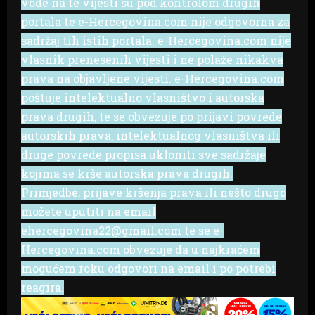
vode na te vijesti su pod kontrolom drugih
portala te e-Hercegovina.com nije odgovorna za
sadržaj tih istih portala. e-Hercegovina.com nije
vlasnik prenesenih vijesti i ne polaže nikakva
prava na objavljene vijesti. e-Hercegovina.com
poštuje intelektualno vlasništvo i autorska
prava drugih, te se obvezuje po prijavi povrede
autorskih prava, intelektualnog vlasništva ili
druge povrede propisa ukloniti sve sadržaje
kojima se krše autorska prava drugih.
Primjedbe, prijave kršenja prava ili nešto drugo
možete uputiti na email
ehercegovina22@gmail.com te se e-
Hercegovina.com obvezuje da u najkraćem
mogućem roku odgovori na email i po potrebi
reagira.