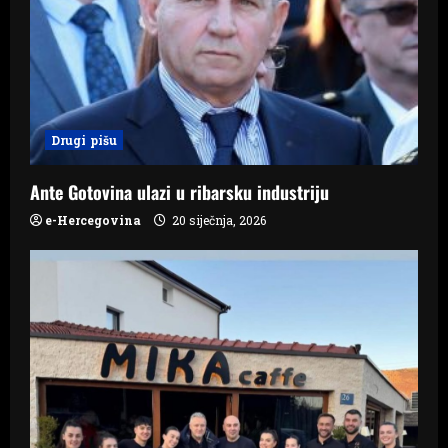
a
t
i
Drugi pišu
o
n
Ante Gotovina ulazi u ribarsku industriju
e-Hercegovina
20 siječnja, 2026