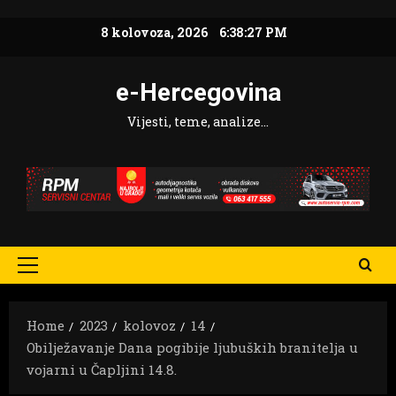
Skip
8 kolovoza, 2026
6:38:29 PM
to
content
e-Hercegovina
Vijesti, teme, analize…
Primary
Menu
Home
2023
kolovoz
14
Obilježavanje Dana pogibije ljubuških branitelja u
vojarni u Čapljini 14.8.