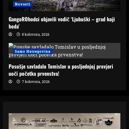
Novosti
GangoROhodci objavili vodič ‘Ljubuški – grad koji
hoda’
8 kolovoza, 2026
Samo Hercegovina
Posušje savladalo Tomislav u posljednjoj provjeri
uoči početka prvenstva!
7 kolovoza, 2026