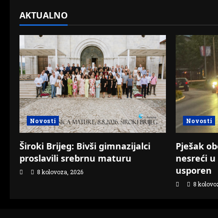
AKTUALNO
Novosti
Novosti
Pješak o
Široki Brijeg: Bivši gimnazijalci
nesreći 
proslavili srebrnu maturu
usporen
8 kolovoza, 2026
8 kolovo