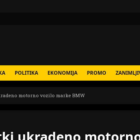
KA
POLITIKA
EKONOMIJA
PROMO
ZANIMLJI
ukradeno motorno vozilo marke BMW
etki ukradeno motorn