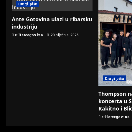
a
Drugi pišu
v
Ante Gotovina ulazi u ribarsku
i
industriju
g
e-Hercegovina
20 siječnja, 2026
a
t
i
Drugi pišu
o
Thompson n
n
koncerta u S
Rakitno i Bli
e-Hercegovina