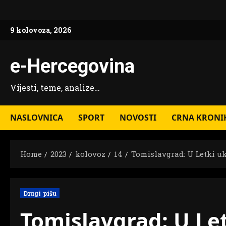
Skip
to
9 kolovoza, 2026
content
e-Hercegovina
Vijesti, teme, analize…
NASLOVNICA
SPORT
NOVOSTI
CRNA KRONI
Home
2023
kolovoz
14
Tomislavgrad: U Letki 
Drugi pišu
Tomislavgrad: U L