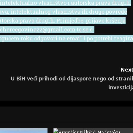
 intelektualno vlasništvo i autorska prava drugih,
rava, intelektualnog vlasništva ili druge povrede
utorska prava drugih. Primjedbe, prijave kršenja
l ehercegovina22@gmail.com te se e-
ućem roku odgovori na email i po potrebi reagira
Next
U BiH veći prihodi od dijaspore nego od strani
investicij