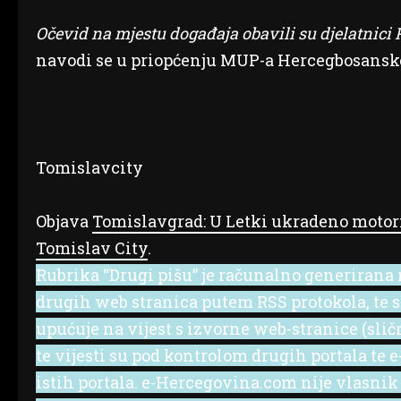
Očevid na mjestu događaja obavili su djelatnici P
navodi se u priopćenju MUP-a Hercegbosanske
Tomislavcity
Objava
Tomislavgrad: U Letki ukradeno moto
Tomislav City
.
Rubrika “Drugi pišu” je računalno generirana r
drugih web stranica putem RSS protokola, te se 
upućuje na vijest s izvorne web-stranice (slič
te vijesti su pod kontrolom drugih portala te
istih portala. e-Hercegovina.com nije vlasnik