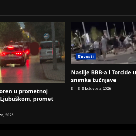
Novosti
Nasilje BBB-a i Torcide 
snimka tučnjave
8 kolovoza, 2026
boren u prometnoj
u Ljubuškom, promet
za, 2026