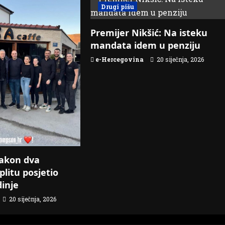
Drugi pišu
Premijer Nikšić: Na isteku
mandata idem u penziju
e-Hercegovina
20 siječnja, 2026
akon dva
plitu posjetio
dinje
20 siječnja, 2026