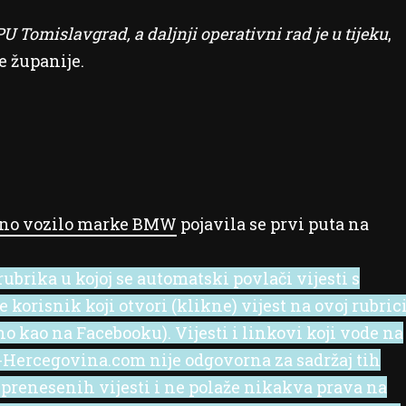
U Tomislavgrad, a daljnji operativni rad je u tijeku
,
 županije.
rno vozilo marke BMW
pojavila se prvi puta na
ubrika u kojoj se automatski povlači vijesti s
korisnik koji otvori (klikne) vijest na ovoj rubric
no kao na Facebooku). Vijesti i linkovi koji vode na
 e-Hercegovina.com nije odgovorna za sadržaj tih
 prenesenih vijesti i ne polaže nikakva prava na