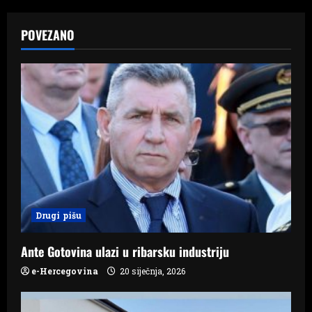
a
POVEZANO
v
i
g
a
t
i
Drugi pišu
o
n
Ante Gotovina ulazi u ribarsku industriju
e-Hercegovina
20 siječnja, 2026