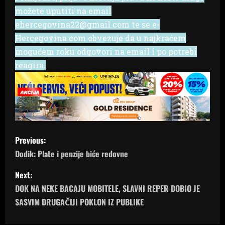
možete uputiti na email
ehercegovina22@gmail.com te se e-
Hercegovina.com obvezuje da u najkraćem
mogućem roku odgovori na email i po potrebi
reagira.
P
Previous:
o
Dodik: Plate i penzije biće redovne
s
Next:
DOK NA NEKE BACAJU MOBITELE, SLAVNI REPER DOBIO JE
t
SASVIM DRUGAČIJI POKLON IZ PUBLIKE
n