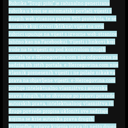
Rubrika “Drugi pišu” je računalno generirana
rubrika u kojoj se automatski povlači vijesti s
drugih web stranica putem RSS protokola, te se
korisnik koji otvori (klikne) vijest na ovoj
rubrici upućuje na vijest s izvorne web-stranice
(slično kao na Facebooku). Vijesti i linkovi koji
vode na te vijesti su pod kontrolom drugih
portala te e-Hercegovina.com nije odgovorna za
sadržaj tih istih portala. e-Hercegovina.com nije
vlasnik prenesenih vijesti i ne polaže nikakva
prava na objavljene vijesti. e-Hercegovina.com
poštuje intelektualno vlasništvo i autorska
prava drugih, te se obvezuje po prijavi povrede
autorskih prava, intelektualnog vlasništva ili
druge povrede propisa ukloniti sve sadržaje
kojima se krše autorska prava drugih.
Primjedbe, prijave kršenja prava ili nešto drugo