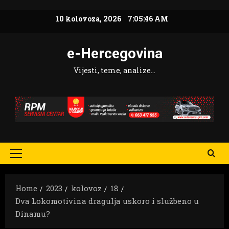
Skip
10 kolovoza, 2026
7:05:47 AM
to
content
e-Hercegovina
Vijesti, teme, analize…
Primary
Menu
Home
2023
kolovoz
18
Dva Lokomotivina dragulja uskoro i službeno u
Dinamu?