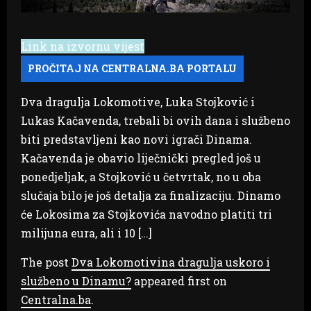
Link na izvornu vijest
Dva dragulja Lokomotive, Luka Stojković i
Lukas Kačavenda, trebali bi ovih dana i službeno
biti predstavljeni kao novi igrači Dinama.
Kačavenda je obavio liječnički pregled još u
ponedjeljak, a Stojković u četvrtak, no u oba
slučaja bilo je još detalja za finalizaciju. Dinamo
će Lokosima za Stojkovića navodno platiti tri
milijuna eura, ali i 10 […]
The post
Dva Lokomotivina dragulja uskoro i
službeno u Dinamu?
appeared first on
Centralna.ba
.