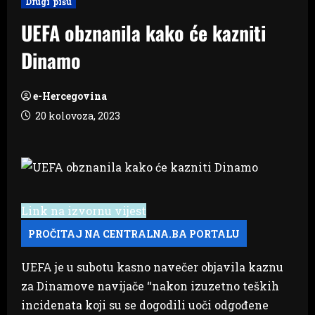
Drugi pišu
UEFA obznanila kako će kazniti
Dinamo
e-Hercegovina
20 kolovoza, 2023
Link na izvornu vijest
UEFA je u subotu kasno navečer objavila kaznu
za Dinamove navijače ‘‘nakon izuzetno teških
incidenata koji su se dogodili uoči odgođene