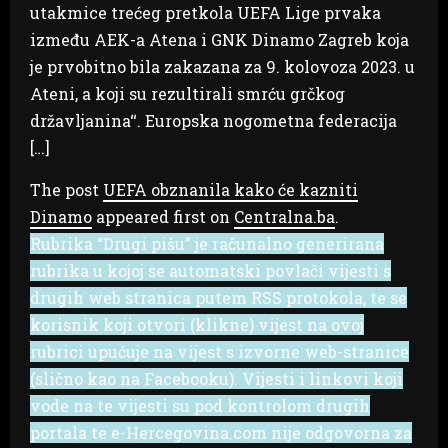
utakmice trećeg pretkola UEFA Lige prvaka
između AEK-a Atena i GNK Dinamo Zagreb koja
je prvobitno bila zakazana za 9. kolovoza 2023. u
Ateni, a koji su rezultirali smrću grčkog
državljanina‘‘. Europska nogometna federacija
[…]
The post
UEFA obznanila kako će kazniti
Dinamo
appeared first on
Centralna.ba
.
Rubrika “Drugi pišu” je računalno generirana
rubrika u kojoj se automatski povlači vijesti s
drugih web stranica putem RSS protokola, te se
korisnik koji otvori (klikne) vijest na ovoj
rubrici upućuje na vijest s izvorne web-stranice
(slično kao na Facebooku). Vijesti i linkovi koji
vode na te vijesti su pod kontrolom drugih
portala te e-Hercegovina.com nije odgovorna za