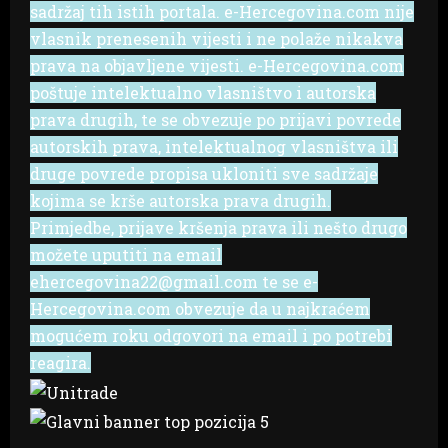
sadržaj tih istih portala. e-Hercegovina.com nije
vlasnik prenesenih vijesti i ne polaže nikakva
prava na objavljene vijesti. e-Hercegovina.com
poštuje intelektualno vlasništvo i autorska
prava drugih, te se obvezuje po prijavi povrede
autorskih prava, intelektualnog vlasništva ili
druge povrede propisa ukloniti sve sadržaje
kojima se krše autorska prava drugih.
Primjedbe, prijave kršenja prava ili nešto drugo
možete uputiti na email
ehercegovina22@gmail.com te se e-
Hercegovina.com obvezuje da u najkraćem
mogućem roku odgovori na email i po potrebi
reagira.