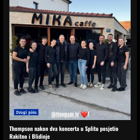
i
o
n
Drugi pišu
Thompson nakon dva koncerta u Splitu posjetio
Rakitno i Blidinje