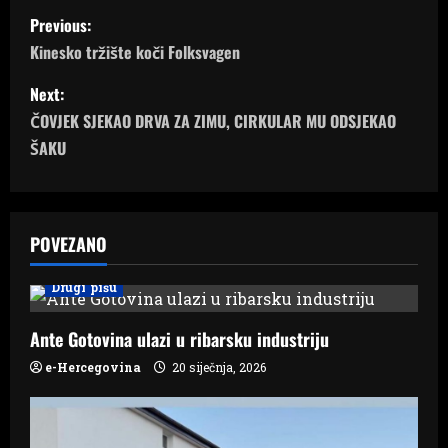
P
Previous:
o
Kinesko tržište koči Folksvagen
s
Next:
ČOVJEK SJEKAO DRVA ZA ZIMU, CIRKULAR MU ODSJEKAO
t
ŠAKU
n
a
POVEZANO
v
Drugi pišu
i
Ante Gotovina ulazi u ribarsku industriju
g
e-Hercegovina
20 siječnja, 2026
a
t