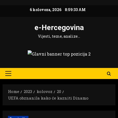
Skip
6 kolovoza, 2026
8:59:34 AM
to
content
e-Hercegovina
Vijesti, teme, analize…
Primary
Menu
Home
2023
kolovoz
20
UEFA obznanila kako će kazniti Dinamo